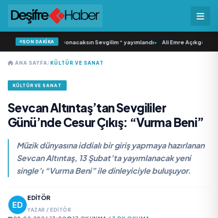
SON DAKİKA
 ‘dan İkinci Tekli “Donacaksın Sevgilim “ yayımlandı
•
Ali Emre Açıkgöz Galimid
ANA SAYFA
/
KÜLTÜR VE SANAT
KÜLTÜR VE SANAT
Sevcan Altıntaş’tan Sevgililer
Günü’nde Cesur Çıkış: “Vurma Beni”
Müzik dünyasına iddialı bir giriş yapmaya hazırlanan
Sevcan Altıntaş, 13 Şubat’ta yayımlanacak yeni
single’ı “Vurma Beni” ile dinleyiciyle buluşuyor.
EDITÖR
YAZAR / EDITÖR