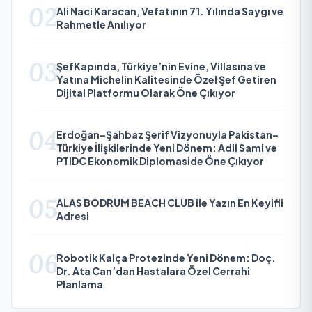
02
Ali Naci Karacan, Vefatının 71. Yılında Saygı ve
Rahmetle Anılıyor
03
ŞefKapında, Türkiye’nin Evine, Villasına ve
Yatına Michelin Kalitesinde Özel Şef Getiren
Dijital Platformu Olarak Öne Çıkıyor
04
Erdoğan–Şahbaz Şerif Vizyonuyla Pakistan–
Türkiye İlişkilerinde Yeni Dönem: Adil Sami ve
PTIDC Ekonomik Diplomaside Öne Çıkıyor
05
ALAS BODRUM BEACH CLUB ile Yazın En Keyifli
Adresi
06
Robotik Kalça Protezinde Yeni Dönem: Doç.
Dr. Ata Can’dan Hastalara Özel Cerrahi
Planlama