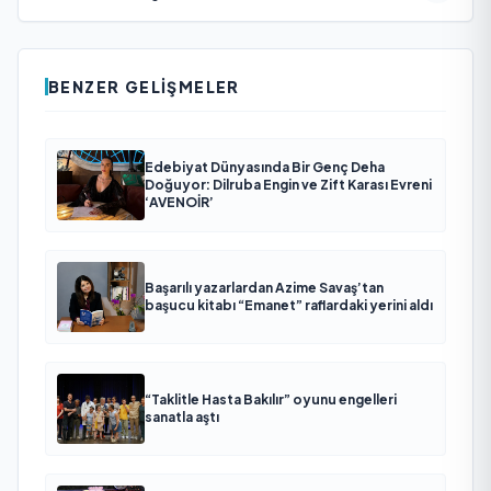
BENZER GELIŞMELER
Edebiyat Dünyasında Bir Genç Deha
Doğuyor: Dilruba Engin ve Zift Karası Evreni
‘AVENOİR’
Başarılı yazarlardan Azime Savaş’tan
başucu kitabı “Emanet” raflardaki yerini aldı
“Taklitle Hasta Bakılır” oyunu engelleri
sanatla aştı