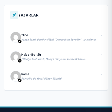
YAZARLAR
zline
Yonca Samlı ‘dan İkinci Tekli “Donacaksın Sevgilim “ yayımlandı
Haber Editör
2026’ya tarih verdi; Medya dünyasını sarsacak hamle!
kamil
Palmalife’da Yusuf Güney Sürprizi