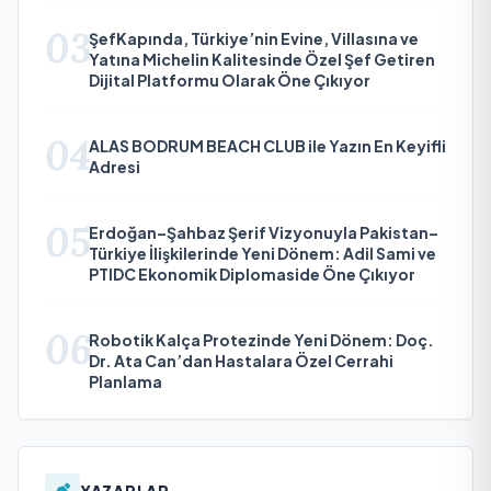
03
ŞefKapında, Türkiye’nin Evine, Villasına ve
Yatına Michelin Kalitesinde Özel Şef Getiren
Dijital Platformu Olarak Öne Çıkıyor
04
ALAS BODRUM BEACH CLUB ile Yazın En Keyifli
Adresi
05
Erdoğan–Şahbaz Şerif Vizyonuyla Pakistan–
Türkiye İlişkilerinde Yeni Dönem: Adil Sami ve
PTIDC Ekonomik Diplomaside Öne Çıkıyor
06
Robotik Kalça Protezinde Yeni Dönem: Doç.
Dr. Ata Can’dan Hastalara Özel Cerrahi
Planlama
YAZARLAR