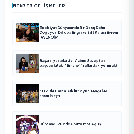
BENZER GELIŞMELER
Edebiyat Dünyasında Bir Genç Deha
Doğuyor: Dilruba Engin ve Zift Karası Evreni
‘AVENOİR’
Başarılı yazarlardan Azime Savaş’tan
başucu kitabı “Emanet” raflardaki yerini aldı
“Taklitle Hasta Bakılır” oyunu engelleri
sanatla aştı
Dürdane 1901’de Unutulmaz Açılış