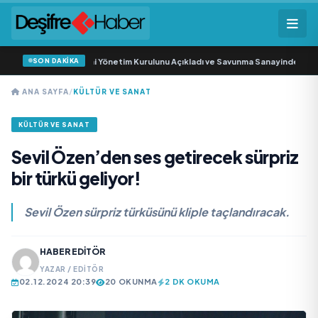
SON DAKİKA
nma Sanayi AŞ Yeni Yönetim Kurulunu Açıkladı ve Savunma Sanayinde Küresel
ANA SAYFA
/
KÜLTÜR VE SANAT
KÜLTÜR VE SANAT
Sevil Özen’den ses getirecek sürpriz
bir türkü geliyor!
Sevil Özen sürpriz türküsünü kliple taçlandıracak.
HABER EDITÖR
YAZAR / EDITÖR
02.12.2024 20:39
20 OKUNMA
2 DK OKUMA