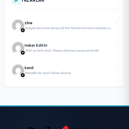
zline
Açıkgöz Savunma Sanayi AŞ Yeni Yönetim Kurulunu Açıkladı ve
Savunma Sanayinde Küresel Vizyon Vurgusu
Haber Editör
2026’ya tarih verdi; Medya dünyasını sarsacak hamle!
kamil
Palmalife’da Yusuf Güney Sürprizi