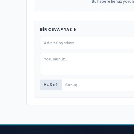
Bu habere henüz yorum 
BIR CEVAP YAZIN
9 + 3 = ?