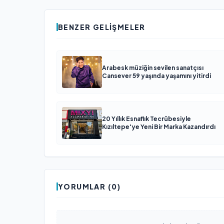
BENZER GELIŞMELER
Arabesk müziğin sevilen sanatçısı
Cansever 59 yaşında yaşamını yitirdi
20 Yıllık Esnaflık Tecrübesiyle
Kızıltepe'ye Yeni Bir Marka Kazandırdı
YORUMLAR (0)