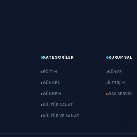
KATEGORILER
KURUMSAL
EĞITIM
KÜNYE
GÜNCEL
İLETIŞIM
GÜNDEM
RSS SERVISI
KÜLTÜR SANAT
KÜLTÜR VE SANAT