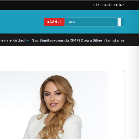
BIZI TAKIP EDIN:
CANLI
e Kutladı!
•
Saç Simülasyonunda (SMP) Doğru Bilinen Yanlışlar ve Sektörün Ge