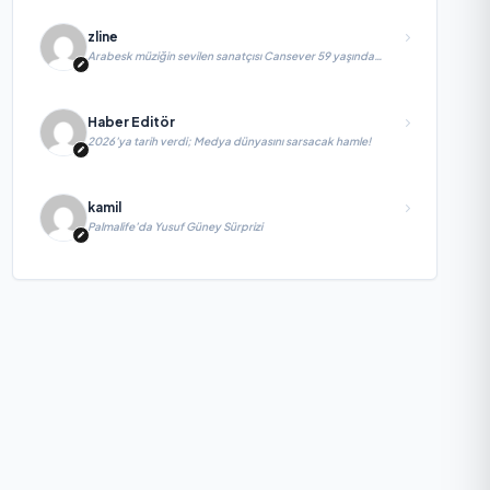
zline
Arabesk müziğin sevilen sanatçısı Cansever 59 yaşında
yaşamını yitirdi
Haber Editör
2026’ya tarih verdi; Medya dünyasını sarsacak hamle!
kamil
Palmalife’da Yusuf Güney Sürprizi