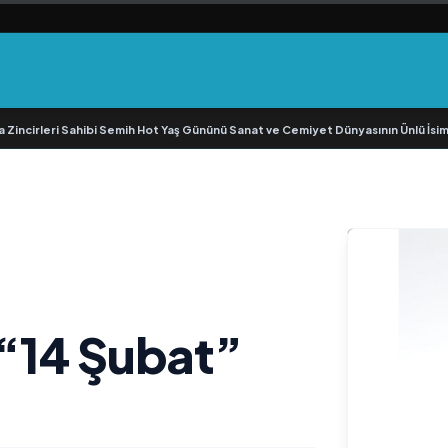
irleri Sahibi Semih Hot Yaş Gününü Sanat ve Cemiyet Dünyasının Ünlü İsimleriyl
“14 Şubat”