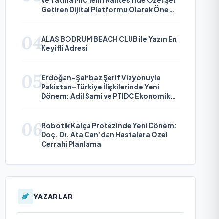
Getiren Dijital Platformu Olarak Öne
Çıkıyor
04
ALAS BODRUM BEACH CLUB ile Yazın En
Keyifli Adresi
05
Erdoğan–Şahbaz Şerif Vizyonuyla
Pakistan–Türkiye İlişkilerinde Yeni
Dönem: Adil Sami ve PTIDC Ekonomik
Diplomaside Öne Çıkıyor
06
Robotik Kalça Protezinde Yeni Dönem:
Doç. Dr. Ata Can’dan Hastalara Özel
Cerrahi Planlama
YAZARLAR