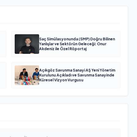
Saç Simülasyonunda (SMP) Doğru Bilinen
Yanlışlar ve Sektörün Geleceği: Onur
Akdeniz ile Özel Röportaj
Açıkgöz Savunma Sanayi AŞ Yeni Yönetim
Kurulunu Açıkladı ve Savunma Sanayinde
Küresel Vizyon Vurgusu