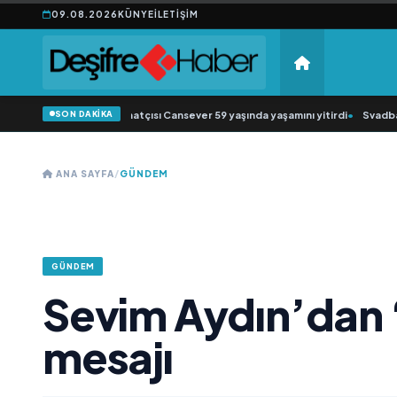
09.08.2026
KÜNYE
İLETIŞIM
SON DAKİKA
k müziğin sevilen sanatçısı Cansever 59 yaşında yaşamını yitirdi
•
Svadba Zinc
ANA SAYFA
/
GÜNDEM
GÜNDEM
Sevim Aydın’dan 
mesajı