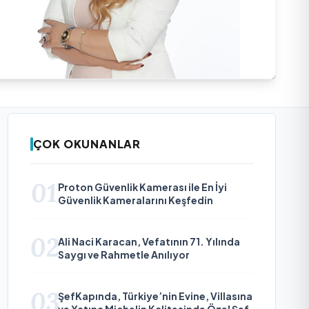
ÇOK OKUNANLAR
01
Proton Güvenlik Kamerası ile En İyi
Güvenlik Kameralarını Keşfedin
02
Ali Naci Karacan, Vefatının 71. Yılında
Saygı ve Rahmetle Anılıyor
03
ŞefKapında, Türkiye’nin Evine, Villasına
ve Yatına Michelin Kalitesinde Özel Şef