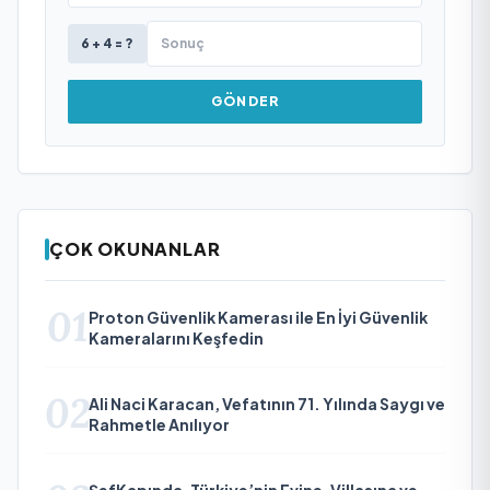
6 + 4 = ?
GÖNDER
ÇOK OKUNANLAR
01
Proton Güvenlik Kamerası ile En İyi Güvenlik
Kameralarını Keşfedin
02
Ali Naci Karacan, Vefatının 71. Yılında Saygı ve
Rahmetle Anılıyor