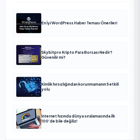
En İyi WordPress Haber Teması Önerileri
Skybitpro Kripto Para Borsası Nedir?
Güvenilir mi?
Kimlik hırsızlığından korunmamanın 5 etkili
yolu
İnternet hızında dünya sıralamasında ilk
100’de bile değiliz!