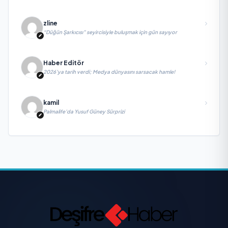
zline
“Düğün Şarkıcısı” seyircisiyle buluşmak için gün sayıyor
Haber Editör
2026’ya tarih verdi; Medya dünyasını sarsacak hamle!
kamil
Palmalife’da Yusuf Güney Sürprizi