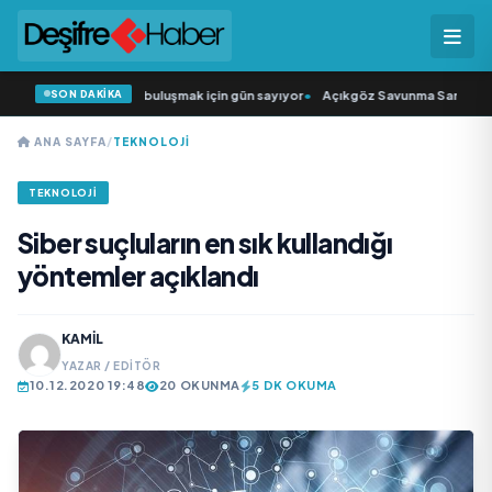
SON DAKİKA
rkıcısı” seyircisiyle buluşmak için gün sayıyor
•
Açıkgöz Savunma Sanayi AŞ Ye
ANA SAYFA
/
TEKNOLOJI
TEKNOLOJI
Siber suçluların en sık kullandığı
yöntemler açıklandı
KAMIL
YAZAR / EDITÖR
10.12.2020 19:48
20 OKUNMA
5 DK OKUMA