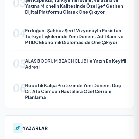
03
ŞefKapında, Türkiye’nin Evine, Villasına ve
Yatına Michelin Kalitesinde Özel Şef Getiren
Dijital Platformu Olarak Öne Çıkıyor
04
Erdoğan–Şahbaz Şerif Vizyonuyla Pakistan–
Türkiye İlişkilerinde Yeni Dönem: Adil Sami ve
PTIDC Ekonomik Diplomaside Öne Çıkıyor
05
ALAS BODRUM BEACH CLUB ile Yazın En Keyifli
Adresi
06
Robotik Kalça Protezinde Yeni Dönem: Doç.
Dr. Ata Can’dan Hastalara Özel Cerrahi
Planlama
YAZARLAR