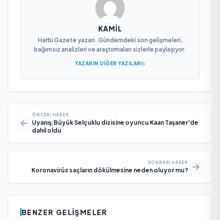
KAMIL
Harbi Gazete yazarı. Gündemdeki son gelişmeleri,
bağımsız analizleri ve araştırmaları sizlerle paylaşıyor.
YAZARIN DIĞER YAZILARI
ÖNCEKI HABER
Uyanış:Büyük Selçuklu dizisine oyuncu Kaan Taşaner’de
dahil oldu
SONRAKI HABER
Koronavirüs saçların dökülmesine neden oluyor mu?
BENZER GELIŞMELER