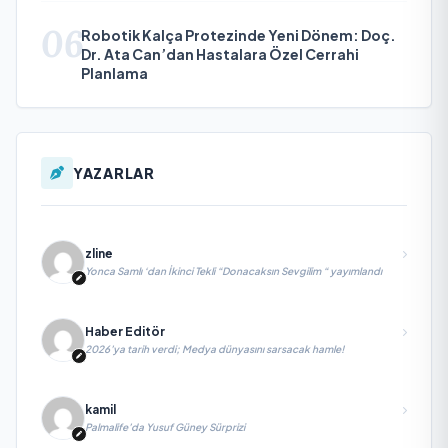
06
Robotik Kalça Protezinde Yeni Dönem: Doç.
Dr. Ata Can’dan Hastalara Özel Cerrahi
Planlama
YAZARLAR
zline
Yonca Samlı ‘dan İkinci Tekli “Donacaksın Sevgilim “ yayımlandı
Haber Editör
2026’ya tarih verdi; Medya dünyasını sarsacak hamle!
kamil
Palmalife’da Yusuf Güney Sürprizi