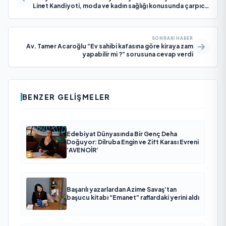
Linet Kandiyoti, moda ve kadın sağlığı konusunda çarpıcı
projelerle gündemde
SONRAKI HABER
Av. Tamer Acaroğlu “Ev sahibi kafasına göre kiraya zam
yapabilir mi ?” sorusuna cevap verdi
BENZER GELIŞMELER
Edebiyat Dünyasında Bir Genç Deha
Doğuyor: Dilruba Engin ve Zift Karası Evreni
‘AVENOİR’
Başarılı yazarlardan Azime Savaş’tan
başucu kitabı “Emanet” raflardaki yerini aldı