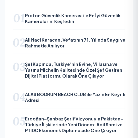
01
Proton Güvenlik Kamerası ile En İyi Güvenlik
Kameralarını Keşfedin
02
Ali Naci Karacan, Vefatının 71. Yılında Saygı ve
Rahmetle Anılıyor
03
ŞefKapında, Türkiye’nin Evine, Villasına ve
Yatına Michelin Kalitesinde Özel Şef Getiren
Dijital Platformu Olarak Öne Çıkıyor
04
ALAS BODRUM BEACH CLUB ile Yazın En Keyifli
Adresi
05
Erdoğan–Şahbaz Şerif Vizyonuyla Pakistan–
Türkiye İlişkilerinde Yeni Dönem: Adil Sami ve
PTIDC Ekonomik Diplomaside Öne Çıkıyor