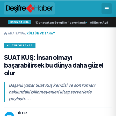
SON DAKİKA
amlı ‘dan İkinci Tekli “Donacaksın Sevgilim “ yayımlandı
•
Ali Emre Açıkgöz Gal
ANA SAYFA
/
KÜLTÜR VE SANAT
KÜLTÜR VE SANAT
SUAT KUŞ: İnsan olmayı
başarabilirsek bu dünya daha güzel
olur
Başarılı yazar Suat Kuş kendisi ve son romanı
hakkındaki bilinmeyenleri kitapserverlerle
paylaştı....
EDITÖR