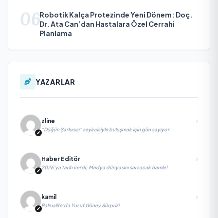
06
Robotik Kalça Protezinde Yeni Dönem: Doç.
Dr. Ata Can’dan Hastalara Özel Cerrahi
Planlama
YAZARLAR
zline
“Düğün Şarkıcısı” seyircisiyle buluşmak için gün sayıyor
Haber Editör
2026’ya tarih verdi; Medya dünyasını sarsacak hamle!
kamil
Palmalife’da Yusuf Güney Sürprizi