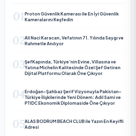
01
Proton Güvenlik Kamerası ile En İyi Güvenlik
Kameralarını Keşfedin
02
Ali Naci Karacan, Vefatının 71. Yılında Saygı ve
Rahmetle Anılıyor
03
ŞefKapında, Türkiye’nin Evine, Villasına ve
Yatına Michelin Kalitesinde Özel Şef Getiren
Dijital Platformu Olarak Öne Çıkıyor
04
Erdoğan–Şahbaz Şerif Vizyonuyla Pakistan–
Türkiye İlişkilerinde Yeni Dönem: Adil Sami ve
PTIDC Ekonomik Diplomaside Öne Çıkıyor
05
ALAS BODRUM BEACH CLUB ile Yazın En Keyifli
Adresi