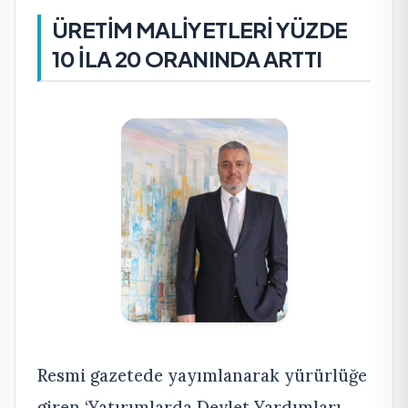
ÜRETİM MALİYETLERİ YÜZDE
10 İLA 20 ORANINDA ARTTI
Resmi gazetede yayımlanarak yürürlüğe
giren ‘Yatırımlarda Devlet Yardımları