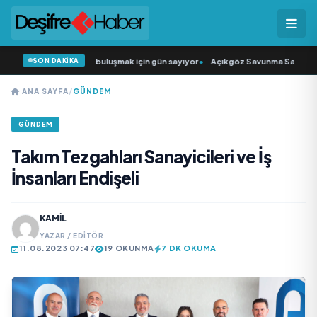
SON DAKİKA
kıcısı” seyircisiyle buluşmak için gün sayıyor
•
Açıkgöz Savunma Sanayi AŞ Yen
ANA SAYFA
/
GÜNDEM
GÜNDEM
Takım Tezgahları Sanayicileri ve İş
İnsanları Endişeli
KAMIL
YAZAR / EDITÖR
11.08.2023 07:47
19 OKUNMA
7 DK OKUMA