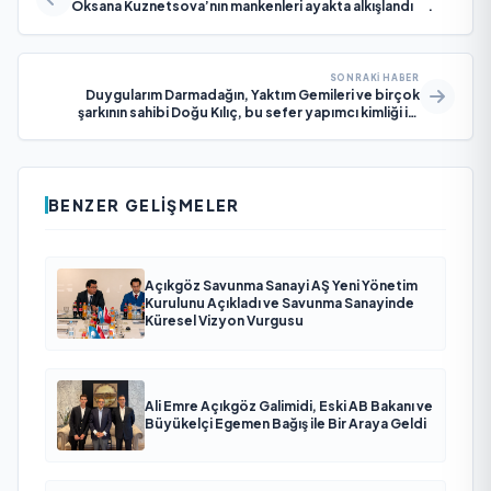
Oksana Kuznetsova’nın mankenleri ayakta alkışlandı .
SONRAKI HABER
Duygularım Darmadağın, Yaktım Gemileri ve birçok
şarkının sahibi Doğu Kılıç, bu sefer yapımcı kimliği ile
aramızda.
BENZER GELIŞMELER
Açıkgöz Savunma Sanayi AŞ Yeni Yönetim
Kurulunu Açıkladı ve Savunma Sanayinde
Küresel Vizyon Vurgusu
Ali Emre Açıkgöz Galimidi, Eski AB Bakanı ve
Büyükelçi Egemen Bağış ile Bir Araya Geldi