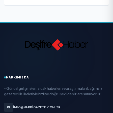
HAKKIMIZDA
- Güncel gelişmeleri, sıcak haberleri ve araştırmaları bağımsız
gazetecilik ilkeleriyle hızlı ve doğru şekilde sizlere sunuyoruz.
INFO@HARBIGAZETE.COM.TR