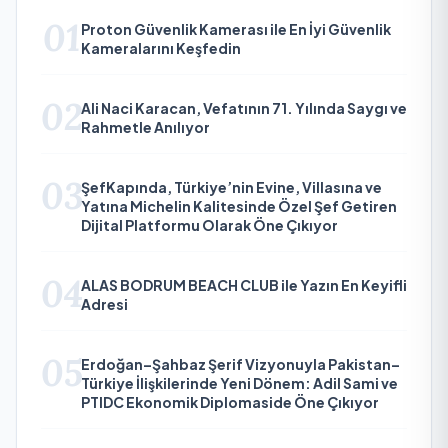
01
Proton Güvenlik Kamerası ile En İyi Güvenlik
Kameralarını Keşfedin
02
Ali Naci Karacan, Vefatının 71. Yılında Saygı ve
Rahmetle Anılıyor
03
ŞefKapında, Türkiye’nin Evine, Villasına ve
Yatına Michelin Kalitesinde Özel Şef Getiren
Dijital Platformu Olarak Öne Çıkıyor
04
ALAS BODRUM BEACH CLUB ile Yazın En Keyifli
Adresi
05
Erdoğan–Şahbaz Şerif Vizyonuyla Pakistan–
Türkiye İlişkilerinde Yeni Dönem: Adil Sami ve
PTIDC Ekonomik Diplomaside Öne Çıkıyor