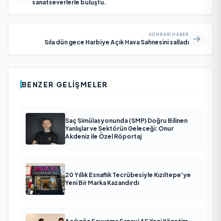
sanatseverlerle buluştu.
SONRAKI HABER
Sıla dün gece Harbiye Açık Hava Sahnesini salladı
BENZER GELIŞMELER
Saç Simülasyonunda (SMP) Doğru Bilinen
Yanlışlar ve Sektörün Geleceği: Onur
Akdeniz ile Özel Röportaj
20 Yıllık Esnaflık Tecrübesiyle Kızıltepe'ye
Yeni Bir Marka Kazandırdı