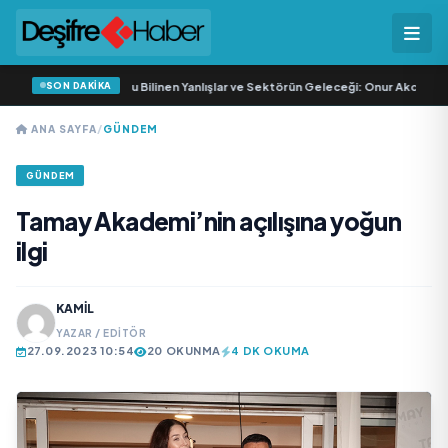
SON DAKİKA
unda (SMP) Doğru Bilinen Yanlışlar ve Sektörün Geleceği: Onur Akdeniz ile Öz
ANA SAYFA
/
GÜNDEM
GÜNDEM
Tamay Akademi’nin açılışına yoğun
ilgi
KAMIL
YAZAR / EDITÖR
27.09.2023 10:54
20 OKUNMA
4 DK OKUMA