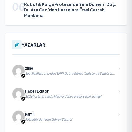
06
Robotik Kalça Protezinde Yeni Dönem: Doç.
Dr. Ata Can’dan Hastalara Özel Cerrahi
Planlama
YAZARLAR
zline
Saç Simülasyonunda (SMP) Doğru Bilinen Yanlışlar ve Sektörün
Geleceği: Onur Akdeniz ile Özel Röportaj
Haber Editör
2026’ya tarih verdi; Medya dünyasını sarsacak hamle!
kamil
Palmalife’da Yusuf Güney Sürprizi