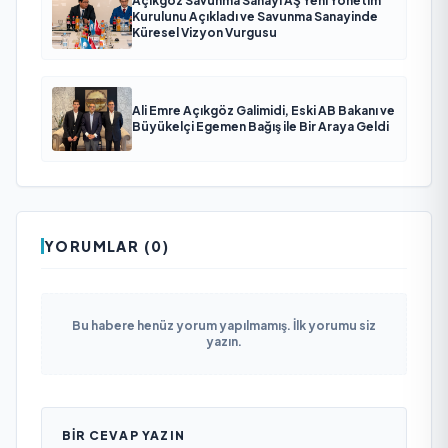
Açıkgöz Savunma Sanayi AŞ Yeni Yönetim
Kurulunu Açıkladı ve Savunma Sanayinde
Küresel Vizyon Vurgusu
Ali Emre Açıkgöz Galimidi, Eski AB Bakanı ve
Büyükelçi Egemen Bağış ile Bir Araya Geldi
YORUMLAR (0)
Bu habere henüz yorum yapılmamış. İlk yorumu siz
yazın.
BIR CEVAP YAZIN