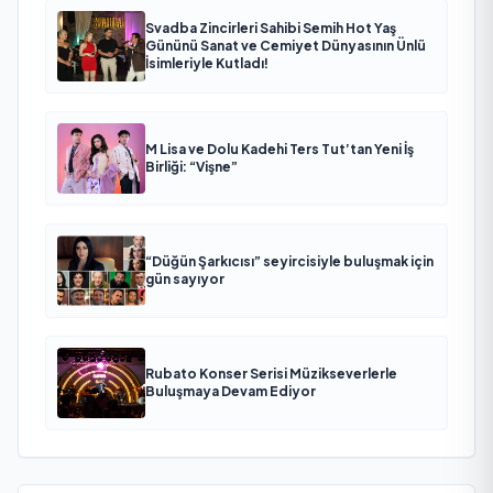
Svadba Zincirleri Sahibi Semih Hot Yaş
Gününü Sanat ve Cemiyet Dünyasının Ünlü
İsimleriyle Kutladı!
M Lisa ve Dolu Kadehi Ters Tut’tan Yeni İş
Birliği: “Vişne”
“Düğün Şarkıcısı” seyircisiyle buluşmak için
gün sayıyor
Rubato Konser Serisi Müzikseverlerle
Buluşmaya Devam Ediyor