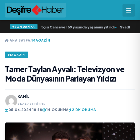
SON DAKİKA
müziğin sevilen sanatçısı Cansever 59 yaşında yaşamını yitirdi
•
Svadba Zincir
ANA SAYFA
/
MAGAZIN
MAGAZIN
Tamer Taylan Ayvalı: Televizyon ve
Moda Dünyasının Parlayan Yıldızı
KAMIL
YAZAR / EDITÖR
05.06.2024 18:18
14 OKUNMA
2 DK OKUMA