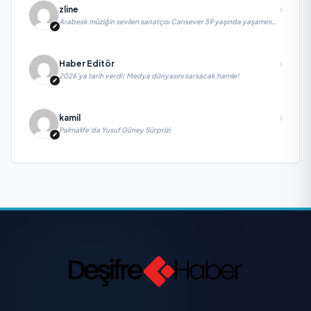
zline
Arabesk müziğin sevilen sanatçısı Cansever 59 yaşında yaşamını
yitirdi
Haber Editör
2026’ya tarih verdi; Medya dünyasını sarsacak hamle!
kamil
Palmalife’da Yusuf Güney Sürprizi