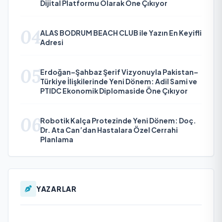
Dijital Platformu Olarak Öne Çıkıyor
04
ALAS BODRUM BEACH CLUB ile Yazın En Keyifli
Adresi
05
Erdoğan–Şahbaz Şerif Vizyonuyla Pakistan–
Türkiye İlişkilerinde Yeni Dönem: Adil Sami ve
PTIDC Ekonomik Diplomaside Öne Çıkıyor
06
Robotik Kalça Protezinde Yeni Dönem: Doç.
Dr. Ata Can’dan Hastalara Özel Cerrahi
Planlama
YAZARLAR