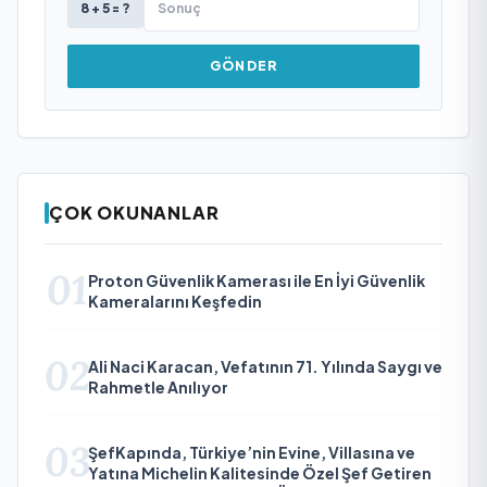
8 + 5 = ?
GÖNDER
ÇOK OKUNANLAR
01
Proton Güvenlik Kamerası ile En İyi Güvenlik
Kameralarını Keşfedin
02
Ali Naci Karacan, Vefatının 71. Yılında Saygı ve
Rahmetle Anılıyor
03
ŞefKapında, Türkiye’nin Evine, Villasına ve
Yatına Michelin Kalitesinde Özel Şef Getiren