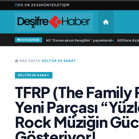
05.08.2026
KÜNYE
İLETIŞIM
SON DAKİKA
ca Samlı ‘dan İkinci Tekli “Donacaksın Sevgilim “ yayımlandı
•
Ali Emre Açıkgöz
ANA SAYFA
/
KÜLTÜR VE SANAT
KÜLTÜR VE SANAT
TFRP (The Family 
Yeni Parçası “Yüz
Rock Müziğin Gü
Gösteriyor!