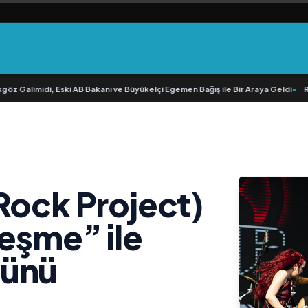
 Galimidi, Eski AB Bakanı ve Büyükelçi Egemen Bağış ile Bir Araya Geldi
•
RAVAN
Rock Project)
leşme” ile
cünü