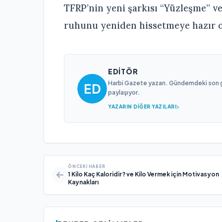
TFRP’nin yeni şarkısı “Yüzleşme” ve
ruhunu yeniden hissetmeye hazır o
EDITÖR
Harbi Gazete yazarı. Gündemdeki son gel
paylaşıyor.
YAZARIN DIĞER YAZILARI
ÖNCEKI HABER
1 Kilo Kaç Kaloridir? ve Kilo Vermek için Motivasyon
Kaynakları