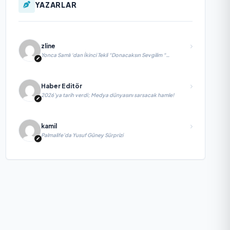
YAZARLAR
zline
Yonca Samlı ‘dan İkinci Tekli “Donacaksın Sevgilim “
yayımlandı
Haber Editör
2026’ya tarih verdi; Medya dünyasını sarsacak hamle!
kamil
Palmalife’da Yusuf Güney Sürprizi