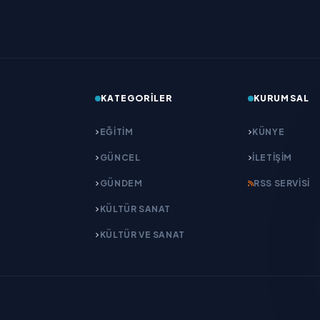
KATEGORILER
KURUMSAL
EĞITIM
KÜNYE
GÜNCEL
İLETIŞIM
GÜNDEM
RSS SERVISI
KÜLTÜR SANAT
KÜLTÜR VE SANAT