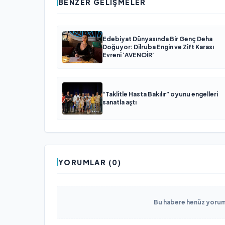
BENZER GELIŞMELER
Edebiyat Dünyasında Bir Genç Deha
Doğuyor: Dilruba Engin ve Zift Karası
Evreni ‘AVENOİR’
“Taklitle Hasta Bakılır” oyunu engelleri
sanatla aştı
YORUMLAR (0)
Bu habere henüz yorum 