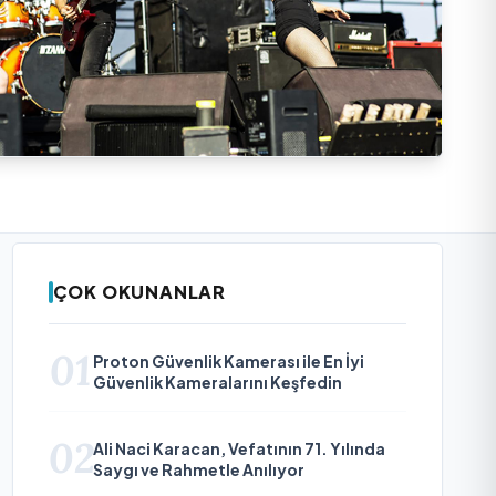
ÇOK OKUNANLAR
01
Proton Güvenlik Kamerası ile En İyi
Güvenlik Kameralarını Keşfedin
02
Ali Naci Karacan, Vefatının 71. Yılında
Saygı ve Rahmetle Anılıyor