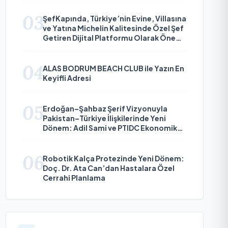
03
ŞefKapında, Türkiye’nin Evine, Villasına
ve Yatına Michelin Kalitesinde Özel Şef
Getiren Dijital Platformu Olarak Öne
Çıkıyor
04
ALAS BODRUM BEACH CLUB ile Yazın En
Keyifli Adresi
05
Erdoğan–Şahbaz Şerif Vizyonuyla
Pakistan–Türkiye İlişkilerinde Yeni
Dönem: Adil Sami ve PTIDC Ekonomik
Diplomaside Öne Çıkıyor
06
Robotik Kalça Protezinde Yeni Dönem:
Doç. Dr. Ata Can’dan Hastalara Özel
Cerrahi Planlama