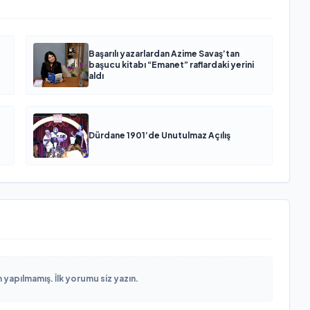
Başarılı yazarlardan Azime Savaş’tan
başucu kitabı “Emanet” raflardaki yerini
aldı
Dürdane 1901’de Unutulmaz Açılış
yapılmamış. İlk yorumu siz yazın.