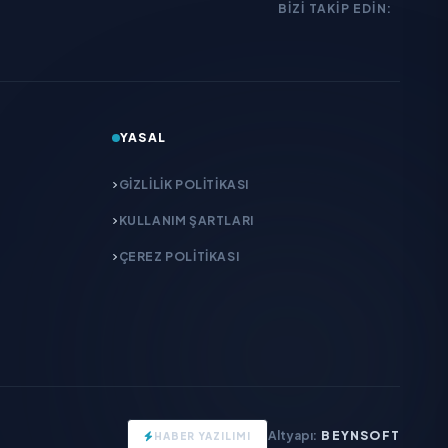
BIZI TAKIP EDIN:
YASAL
GIZLILIK POLITIKASI
KULLANIM ŞARTLARI
ÇEREZ POLITIKASI
Altyapı:
BEYNSOFT
HABER YAZILIMI