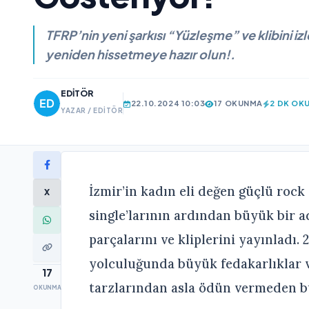
TFRP’nin yeni şarkısı “Yüzleşme” ve klibini i
yeniden hissetmeye hazır olun!.
EDITÖR
22.10.2024 10:03
17 OKUNMA
2 DK OK
YAZAR / EDITÖR
İzmir’in kadın eli değen güçlü rock
X
single’larının ardından büyük bir a
parçalarını ve kliplerini yayınladı.
yolculuğunda büyük fedakarlıklar 
17
tarzlarından asla ödün vermeden b
OKUNMA