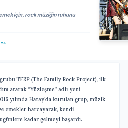
zlemek için, rock müziğin ruhunu
UMA
 grubu TFRP (The Family Rock Project), ilk
dım atarak “Yüzleşme” adlı yeni
 2016 yılında Hatay’da kurulan grup, müzik
ve emekler harcayarak, kendi
ugünlere kadar gelmeyi başardı.