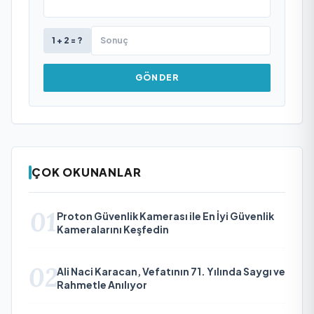
1 + 2 = ?
GÖNDER
ÇOK OKUNANLAR
01
Proton Güvenlik Kamerası ile En İyi Güvenlik
Kameralarını Keşfedin
02
Ali Naci Karacan, Vefatının 71. Yılında Saygı ve
Rahmetle Anılıyor