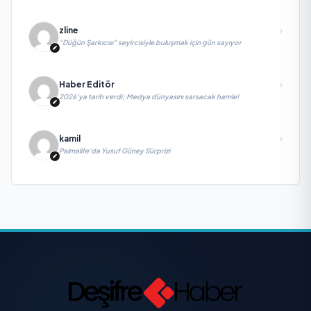
zline
“Düğün Şarkıcısı” seyircisiyle buluşmak için gün sayıyor
Haber Editör
2026’ya tarih verdi; Medya dünyasını sarsacak hamle!
kamil
Palmalife’da Yusuf Güney Sürprizi