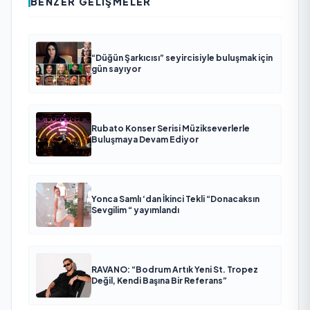
BENZER GELIŞMELER
“Düğün Şarkıcısı” seyircisiyle buluşmak için
gün sayıyor
Rubato Konser Serisi Müzikseverlerle
Buluşmaya Devam Ediyor
Yonca Samlı ‘dan İkinci Tekli “Donacaksın
Sevgilim “ yayımlandı
RAVANO: “Bodrum Artık Yeni St. Tropez
Değil, Kendi Başına Bir Referans”