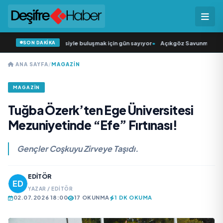
SON DAKİKA
ğün Şarkıcısı” seyircisiyle buluşmak için gün sayıyor
•
Açıkgöz Savunma Sanayi
ANA SAYFA
/
MAGAZIN
MAGAZIN
Tuğba Özerk’ten Ege Üniversitesi
Mezuniyetinde “Efe” Fırtınası!
Gençler Coşkuyu Zirveye Taşıdı.
EDITÖR
YAZAR / EDITÖR
02.07.2026 18:00
17 OKUNMA
1 DK OKUMA