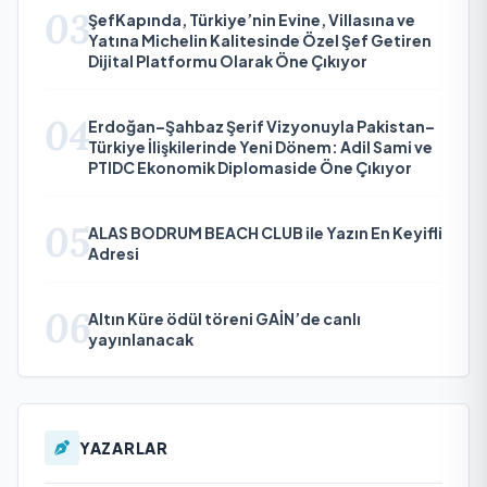
03
ŞefKapında, Türkiye’nin Evine, Villasına ve
Yatına Michelin Kalitesinde Özel Şef Getiren
Dijital Platformu Olarak Öne Çıkıyor
04
Erdoğan–Şahbaz Şerif Vizyonuyla Pakistan–
Türkiye İlişkilerinde Yeni Dönem: Adil Sami ve
PTIDC Ekonomik Diplomaside Öne Çıkıyor
05
ALAS BODRUM BEACH CLUB ile Yazın En Keyifli
Adresi
06
Altın Küre ödül töreni GAİN’de canlı
yayınlanacak
YAZARLAR