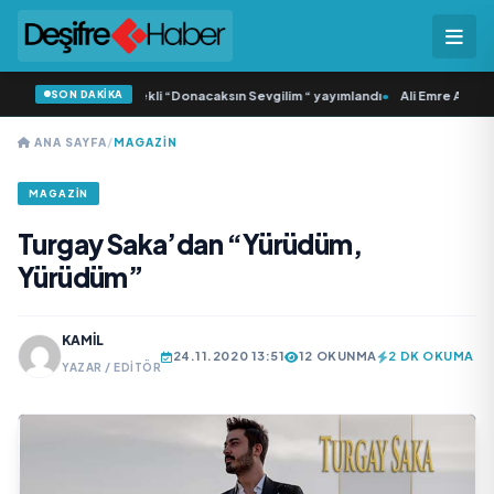
SON DAKİKA
a Samlı ‘dan İkinci Tekli “Donacaksın Sevgilim “ yayımlandı
•
Ali Emre Açıkgöz 
ANA SAYFA
/
MAGAZIN
MAGAZIN
Turgay Saka’dan “Yürüdüm,
Yürüdüm”
KAMIL
24.11.2020 13:51
12 OKUNMA
2 DK OKUMA
YAZAR / EDITÖR