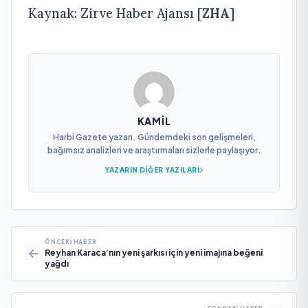
Kaynak: Zirve Haber Ajansı [
ZHA
]
KAMIL
Harbi Gazete yazarı. Gündemdeki son gelişmeleri,
bağımsız analizleri ve araştırmaları sizlerle paylaşıyor.
YAZARIN DIĞER YAZILARI
ÖNCEKI HABER
Reyhan Karaca’nın yeni şarkısı için yeni imajına beğeni
yağdı