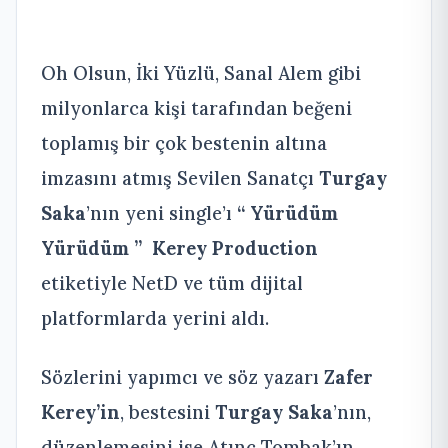
Oh Olsun, İki Yüzlü, Sanal Alem gibi
milyonlarca kişi tarafından beğeni
toplamış bir çok bestenin altına
imzasını atmış Sevilen Sanatçı
Turgay
Saka
’nın yeni single’ı
“ Yürüdüm
Yürüdüm ”
Kerey Production
etiketiyle NetD ve tüm dijital
platformlarda yerini aldı.
Sözlerini yapımcı ve söz yazarı
Zafer
Kerey’in
, bestesini
Turgay Saka
’nın,
düzenlemesini ise Atınç Tombak’ın