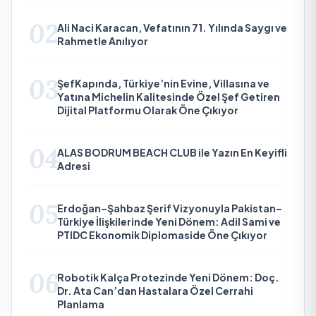
02
Ali Naci Karacan, Vefatının 71. Yılında Saygı ve
Rahmetle Anılıyor
03
ŞefKapında, Türkiye’nin Evine, Villasına ve
Yatına Michelin Kalitesinde Özel Şef Getiren
Dijital Platformu Olarak Öne Çıkıyor
04
ALAS BODRUM BEACH CLUB ile Yazın En Keyifli
Adresi
05
Erdoğan–Şahbaz Şerif Vizyonuyla Pakistan–
Türkiye İlişkilerinde Yeni Dönem: Adil Sami ve
PTIDC Ekonomik Diplomaside Öne Çıkıyor
06
Robotik Kalça Protezinde Yeni Dönem: Doç.
Dr. Ata Can’dan Hastalara Özel Cerrahi
Planlama