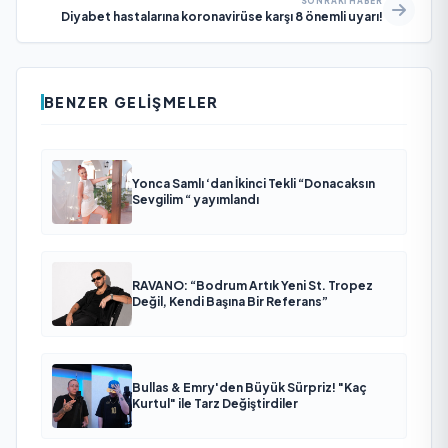
SONRAKI HABER
Diyabet hastalarına koronavirüse karşı 8 önemli uyarı!
BENZER GELIŞMELER
Yonca Samlı ‘dan İkinci Tekli “Donacaksın
Sevgilim “ yayımlandı
RAVANO: “Bodrum Artık Yeni St. Tropez
Değil, Kendi Başına Bir Referans”
Bullas & Emry'den Büyük Sürpriz! "Kaç
Kurtul" ile Tarz Değiştirdiler