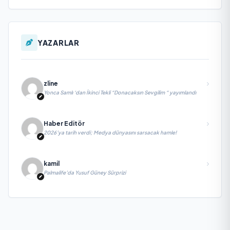
YAZARLAR
zline
Yonca Samlı ‘dan İkinci Tekli “Donacaksın Sevgilim “ yayımlandı
Haber Editör
2026’ya tarih verdi; Medya dünyasını sarsacak hamle!
kamil
Palmalife’da Yusuf Güney Sürprizi