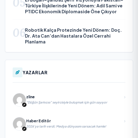
05
Türkiye İlişkilerinde Yeni Dönem: Adil Sami ve
PTIDC Ekonomik Diplomaside Öne Çıkıyor
06
Robotik Kalça Protezinde Yeni Dönem: Doç.
Dr. Ata Can’dan Hastalara Özel Cerrahi
Planlama
YAZARLAR
zline
“Düğün Şarkıcısı” seyircisiyle buluşmak için gün sayıyor
Haber Editör
2026’ya tarih verdi; Medya dünyasını sarsacak hamle!