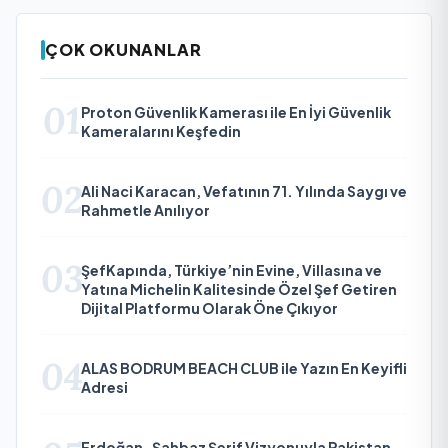
ÇOK OKUNANLAR
01
Proton Güvenlik Kamerası ile En İyi Güvenlik
Kameralarını Keşfedin
02
Ali Naci Karacan, Vefatının 71. Yılında Saygı ve
Rahmetle Anılıyor
03
ŞefKapında, Türkiye’nin Evine, Villasına ve
Yatına Michelin Kalitesinde Özel Şef Getiren
Dijital Platformu Olarak Öne Çıkıyor
04
ALAS BODRUM BEACH CLUB ile Yazın En Keyifli
Adresi
Erdoğan–Şahbaz Şerif Vizyonuyla Pakistan–