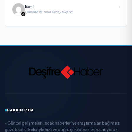
kamil
Palmalife’da Yusuf Güney Sürprizi
HAKKIMIZDA
- Güncel gelişmeleri, sıcak haberleri ve araştırmaları bağımsız
gazetecilik ilkeleriyle hızlı ve doğru şekilde sizlere sunuyoruz.