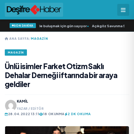
SON DAKİKA
Şarkıcısı” seyircisiyle buluşmak için gün sayıyor
•
Açıkgöz Savunma Sanayi AŞ 
ANA SAYFA
/
MAGAZIN
MAGAZIN
Ünlü isimler Farket Otizm Saklı
Dehalar Derneği iftarında bir araya
geldiler
KAMIL
YAZAR / EDITÖR
28.04.2022 13:11
18 OKUNMA
2 DK OKUMA