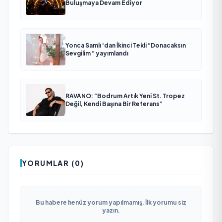
Buluşmaya Devam Ediyor
Yonca Samlı ‘dan İkinci Tekli “Donacaksın
Sevgilim “ yayımlandı
RAVANO: “Bodrum Artık Yeni St. Tropez
Değil, Kendi Başına Bir Referans”
YORUMLAR (0)
Bu habere henüz yorum yapılmamış. İlk yorumu siz
yazın.