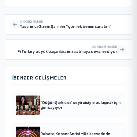
ÖNCEKI HABER
Tasarımcı Gizem Şahinler “çömlek benim sanatım”
SONRAKI HABER
Fi Turkey büyük başarılara imza atmaya devam ediyor
BENZER GELIŞMELER
“Düğün Şarkıcısı” seyircisiyle buluşmak için
gün sayıyor
Rubato Konser Serisi Müzikseverlerle