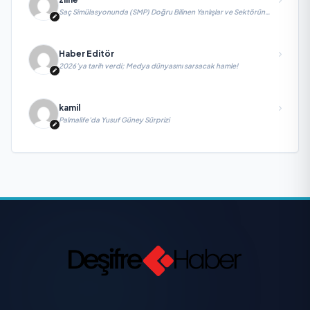
Saç Simülasyonunda (SMP) Doğru Bilinen Yanlışlar ve Sektörün
Geleceği: Onur Akdeniz ile Özel Röportaj
Haber Editör
2026’ya tarih verdi; Medya dünyasını sarsacak hamle!
kamil
Palmalife’da Yusuf Güney Sürprizi