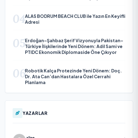
04
ALAS BODRUM BEACH CLUB ile Yazın En Keyifli
Adresi
05
Erdoğan–Şahbaz Şerif Vizyonuyla Pakistan–
Türkiye İlişkilerinde Yeni Dönem: Adil Sami ve
PTIDC Ekonomik Diplomaside Öne Çıkıyor
06
Robotik Kalça Protezinde Yeni Dönem: Doç.
Dr. Ata Can’dan Hastalara Özel Cerrahi
Planlama
YAZARLAR
zline