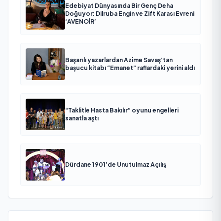
Edebiyat Dünyasında Bir Genç Deha
Doğuyor: Dilruba Engin ve Zift Karası Evreni
‘AVENOİR’
Başarılı yazarlardan Azime Savaş’tan
başucu kitabı “Emanet” raflardaki yerini aldı
“Taklitle Hasta Bakılır” oyunu engelleri
sanatla aştı
Dürdane 1901’de Unutulmaz Açılış