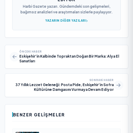
Harbi Gazete yazarı. Gündemdeki son gelişmeleri,
bağımsız analizleri ve araştırmaları sizlerle paylaşıyor.
YAZARIN DIĞER YAZILARI
ÖNCEKI HABER
Eskişehir’in Kalbinde Topraktan Doğan Bir Marka: Alya El
Sanatları
SONRAKI HABER
37 Yıllık Lezzet Geleneği: Posta Pide, Eskişehir’in Sofra
Kültürüne Damgasını Vurmaya Devam Ediyor
BENZER GELIŞMELER