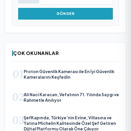
GÖNDER
ÇOK OKUNANLAR
01
Proton Güvenlik Kamerası ile En İyi Güvenlik
Kameralarını Keşfedin
02
Ali Naci Karacan, Vefatının 71. Yılında Saygı ve
Rahmetle Anılıyor
03
ŞefKapında, Türkiye’nin Evine, Villasına ve
Yatına Michelin Kalitesinde Özel Şef Getiren
Dijital Platformu Olarak Öne Çıkıyor