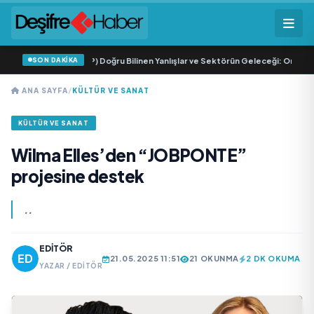
SON DAKİKA
Simülasyonunda (SMP) Doğru Bilinen Yanlışlar ve Sektörün Geleceği: Onur Akde
ANA SAYFA
/
KÜLTÜR VE SANAT
KÜLTÜR VE SANAT
Wilma Elles’den “JOBPONTE”
projesine destek
..
EDITÖR
21.05.2025 11:51
21 OKUNMA
2 DK OKUMA
YAZAR / EDITÖR