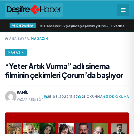
SON DAKİKA
in sevilen sanatçısı Cansever 59 yaşında yaşamını yitirdi
•
Svadba Zincirleri 
ANA SAYFA
/
MAGAZIN
MAGAZIN
“Yeter Artık Vurma” adlı sinema
filminin çekimleri Çorum’da başlıyor
KAMIL
25.08.2022 11:17
21 OKUNMA
3 DK OKUMA
YAZAR / EDITÖR