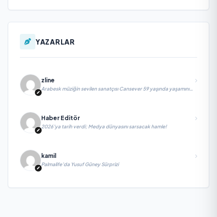
YAZARLAR
zline
Arabesk müziğin sevilen sanatçısı Cansever 59 yaşında yaşamını
yitirdi
Haber Editör
2026’ya tarih verdi; Medya dünyasını sarsacak hamle!
kamil
Palmalife’da Yusuf Güney Sürprizi