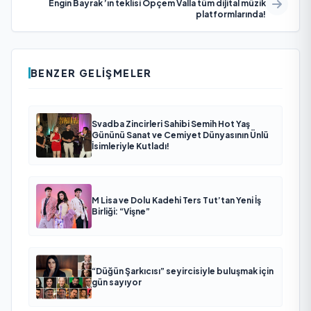
Engin Bayrak ’ın teklisi Öpçem Valla tüm dijital müzik
platformlarında!
BENZER GELIŞMELER
Svadba Zincirleri Sahibi Semih Hot Yaş
Gününü Sanat ve Cemiyet Dünyasının Ünlü
İsimleriyle Kutladı!
M Lisa ve Dolu Kadehi Ters Tut’tan Yeni İş
Birliği: “Vişne”
“Düğün Şarkıcısı” seyircisiyle buluşmak için
gün sayıyor