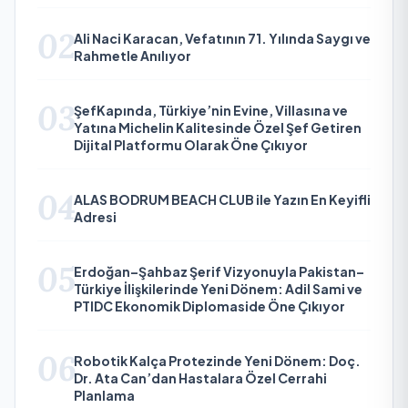
02
Ali Naci Karacan, Vefatının 71. Yılında Saygı ve
Rahmetle Anılıyor
03
ŞefKapında, Türkiye’nin Evine, Villasına ve
Yatına Michelin Kalitesinde Özel Şef Getiren
Dijital Platformu Olarak Öne Çıkıyor
04
ALAS BODRUM BEACH CLUB ile Yazın En Keyifli
Adresi
05
Erdoğan–Şahbaz Şerif Vizyonuyla Pakistan–
Türkiye İlişkilerinde Yeni Dönem: Adil Sami ve
PTIDC Ekonomik Diplomaside Öne Çıkıyor
06
Robotik Kalça Protezinde Yeni Dönem: Doç.
Dr. Ata Can’dan Hastalara Özel Cerrahi
Planlama