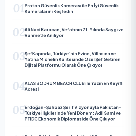
01
Proton Güvenlik Kamerası ile En İyi Güvenlik
Kameralarını Keşfedin
02
Ali Naci Karacan, Vefatının 71. Yılında Saygı ve
Rahmetle Anılıyor
03
ŞefKapında, Türkiye’nin Evine, Villasına ve
Yatına Michelin Kalitesinde Özel Şef Getiren
Dijital Platformu Olarak Öne Çıkıyor
04
ALAS BODRUM BEACH CLUB ile Yazın En Keyifli
Adresi
05
Erdoğan–Şahbaz Şerif Vizyonuyla Pakistan–
Türkiye İlişkilerinde Yeni Dönem: Adil Sami ve
PTIDC Ekonomik Diplomaside Öne Çıkıyor