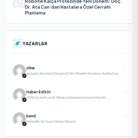
06
Robotik Kalça Protezinde Yeni Dönem: Doç.
Dr. Ata Can’dan Hastalara Özel Cerrahi
Planlama
YAZARLAR
zline
Açıkgöz Savunma Sanayi AŞ Yeni Yönetim Kurulunu Açıkladı ve
Savunma Sanayinde Küresel Vizyon Vurgusu
Haber Editör
2026’ya tarih verdi; Medya dünyasını sarsacak hamle!
kamil
Palmalife’da Yusuf Güney Sürprizi