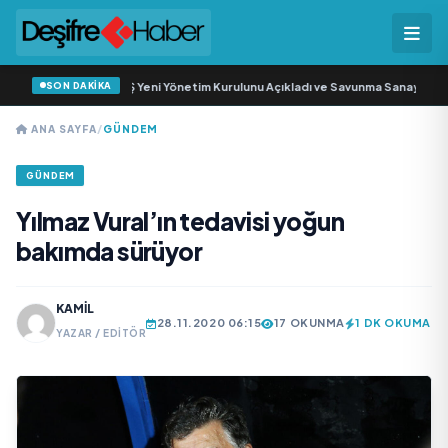
SON DAKİKA
z Savunma Sanayi AŞ Yeni Yönetim Kurulunu Açıkladı ve Savunma Sanayinde K
ANA SAYFA
/
GÜNDEM
GÜNDEM
Yılmaz Vural’ın tedavisi yoğun
bakımda sürüyor
KAMIL
28.11.2020 06:15
17 OKUNMA
1 DK OKUMA
YAZAR / EDITÖR