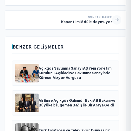
SONRAKI HABER
Kapan filmi ödüle doymuyor
BENZER GELIŞMELER
Açıkgöz Savunma Sanayi AŞ Yeni Yönetim
Kurulunu Açıkladı ve Savunma Sanayinde
Küresel Vizyon Vurgusu
Ali Emre Açıkgöz Galimidi, Eski AB Bakanı ve
Büyükelçi Egemen Bağış ile Bir Araya Geldi
Türk Tiyatrosu ve Televizyon Dünyasının