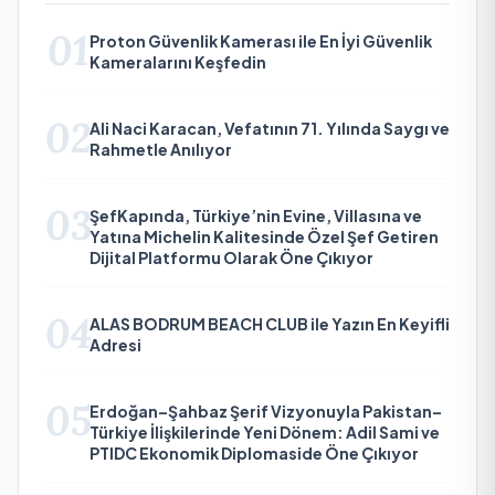
01
Proton Güvenlik Kamerası ile En İyi Güvenlik
Kameralarını Keşfedin
02
Ali Naci Karacan, Vefatının 71. Yılında Saygı ve
Rahmetle Anılıyor
03
ŞefKapında, Türkiye’nin Evine, Villasına ve
Yatına Michelin Kalitesinde Özel Şef Getiren
Dijital Platformu Olarak Öne Çıkıyor
04
ALAS BODRUM BEACH CLUB ile Yazın En Keyifli
Adresi
05
Erdoğan–Şahbaz Şerif Vizyonuyla Pakistan–
Türkiye İlişkilerinde Yeni Dönem: Adil Sami ve
PTIDC Ekonomik Diplomaside Öne Çıkıyor