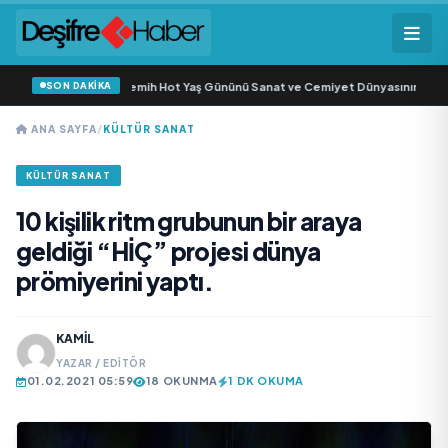
SON DAKİKA
a Zincirleri Sahibi Semih Hot Yaş Gününü Sanat ve Cemiyet Dünyasının Ünlü İsi
ANA SAYFA
/
KÜLTÜR SANAT
KÜLTÜR SANAT
10 kişilik ritm grubunun bir araya
geldiği “HİÇ” projesi dünya
prömiyerini yaptı.
KAMIL
YAZAR / EDITÖR
01.02.2021 05:59
18 OKUNMA
1 DK OKUMA