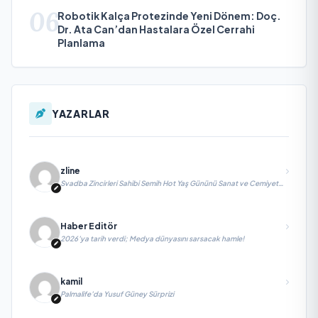
06
Robotik Kalça Protezinde Yeni Dönem: Doç.
Dr. Ata Can’dan Hastalara Özel Cerrahi
Planlama
YAZARLAR
zline
Svadba Zincirleri Sahibi Semih Hot Yaş Gününü Sanat ve Cemiyet
Dünyasının Ünlü İsimleriyle Kutladı!
Haber Editör
2026’ya tarih verdi; Medya dünyasını sarsacak hamle!
kamil
Palmalife’da Yusuf Güney Sürprizi