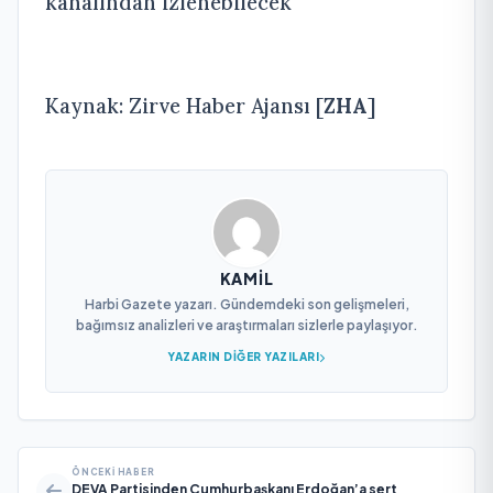
kanalından izlenebilecek
Kaynak: Zirve Haber Ajansı [
ZHA
]
KAMIL
Harbi Gazete yazarı. Gündemdeki son gelişmeleri,
bağımsız analizleri ve araştırmaları sizlerle paylaşıyor.
YAZARIN DIĞER YAZILARI
ÖNCEKI HABER
DEVA Partisinden Cumhurbaşkanı Erdoğan’a sert