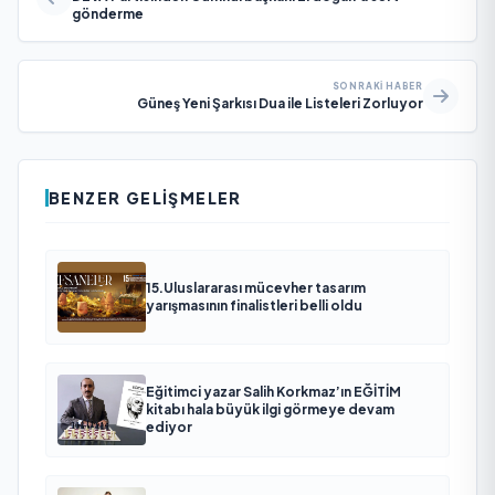
gönderme
SONRAKI HABER
Güneş Yeni Şarkısı Dua ile Listeleri Zorluyor
BENZER GELIŞMELER
15.Uluslararası mücevher tasarım
yarışmasının finalistleri belli oldu
Eğitimci yazar Salih Korkmaz’ın EĞİTİM
kitabı hala büyük ilgi görmeye devam
ediyor