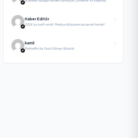
Arabesk müziğin sevilen sanatçısı Cansever 59 yaşında
yaşamını yitirdi
Haber Editör
2026’ya tarih verdi; Medya dünyasını sarsacak hamle!
kamil
Palmalife’da Yusuf Güney Sürprizi