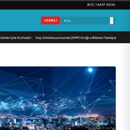
BIZI TAKIP EDIN:
CANLI
iyle Kutladı!
•
Saç Simülasyonunda (SMP) Doğru Bilinen Yanlışlar ve Sektörün