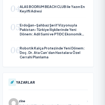
04
ALAS BODRUM BEACH CLUB ile Yazın En
Keyifli Adresi
05
Erdoğan–Şahbaz Şerif Vizyonuyla
Pakistan–Türkiye İlişkilerinde Yeni
Dönem: Adil Sami ve PTIDC Ekonomik
Diplomaside Öne Çıkıyor
06
Robotik Kalça Protezinde Yeni Dönem:
Doç. Dr. Ata Can’dan Hastalara Özel
Cerrahi Planlama
YAZARLAR
zline