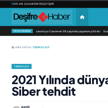
09.08.2026
KÜNYE
İLETIŞIM
SON DAKİKA
esk müziğin sevilen sanatçısı Cansever 59 yaşında yaşamını yitirdi
•
Svadba Zi
ANA SAYFA
/
TEKNOLOJI
TEKNOLOJI
2021 Yılında düny
Siber tehdit
KAMIL