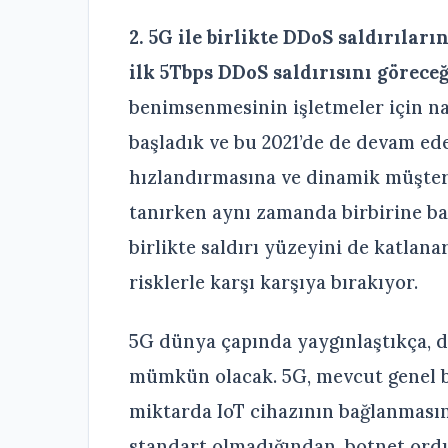
2. 5G ile birlikte DDoS saldırıla
ilk 5Tbps DDoS saldırısını göreceğ
benimsenmesinin işletmeler için nas
başladık ve bu 2021’de de devam ed
hızlandırmasına ve dinamik müşter
tanırken aynı zamanda birbirine bağ
birlikte saldırı yüzeyini de katlana
risklerle karşı karşıya bırakıyor.
5G dünya çapında yaygınlaştıkça, d
mümkün olacak. 5G, mevcut genel ba
miktarda IoT cihazının bağlanmasına
standart olmadığından, botnet ordu