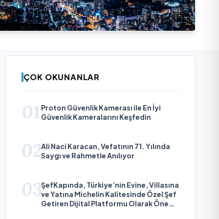
ÇOK OKUNANLAR
01
Proton Güvenlik Kamerası ile En İyi
Güvenlik Kameralarını Keşfedin
02
Ali Naci Karacan, Vefatının 71. Yılında
Saygı ve Rahmetle Anılıyor
03
ŞefKapında, Türkiye’nin Evine, Villasına
ve Yatına Michelin Kalitesinde Özel Şef
Getiren Dijital Platformu Olarak Öne
Çıkıyor