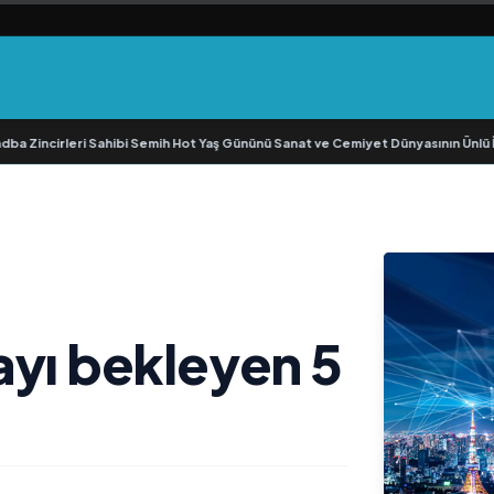
ncirleri Sahibi Semih Hot Yaş Gününü Sanat ve Cemiyet Dünyasının Ünlü İsimler
ayı bekleyen 5