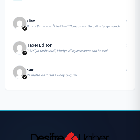
zline
Yonca Samlı ‘dan İkinci Tekli “Donacaksın Sevgilim “ yayımlandı
Haber Editör
2026’ya tarih verdi; Medya dünyasını sarsacak hamle!
kamil
Palmalife’da Yusuf Güney Sürprizi