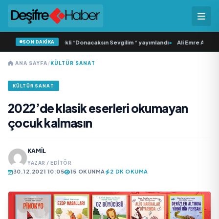
SON DAKİKA
a Samlı ‘dan İkinci Tekli “Donacaksın Sevgilim “ yayımlandı
•
Ali Emre Açıkgöz 
ANA SAYFA
/
KÜLTÜR SANAT
KÜLTÜR SANAT
2022’de klasik eserleri okumayan
çocuk kalmasın
KAMIL
YAZAR / EDITÖR
30.12.2021 10:05
15 OKUNMA
2 DK OKUMA