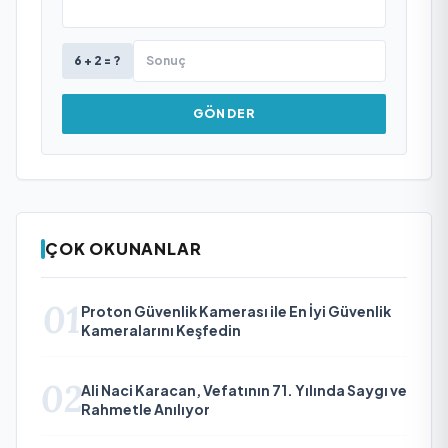
6 + 2 = ?
GÖNDER
ÇOK OKUNANLAR
01
Proton Güvenlik Kamerası ile En İyi Güvenlik
Kameralarını Keşfedin
02
Ali Naci Karacan, Vefatının 71. Yılında Saygı ve
Rahmetle Anılıyor