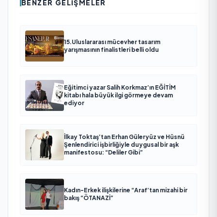
BENZER GELIŞMELER
15.Uluslararası mücevher tasarım
yarışmasının finalistleri belli oldu
Eğitimci yazar Salih Korkmaz’ın EĞİTİM
kitabı hala büyük ilgi görmeye devam
ediyor
İlkay Toktaş’tan Erhan Güleryüz ve Hüsnü
Şenlendirici işbirliğiyle duygusal bir aşk
manifestosu: “Deliler Gibi”
Kadın-Erkek ilişkilerine “Araf’tan mizahi bir
bakış “ÖTANAZİ”