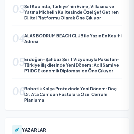
03
ŞefKapında, Türkiye’nin Evine, Villasına ve
Yatına Michelin Kalitesinde Özel Şef Getiren
Dijital Platformu Olarak Öne Çıkıyor
04
ALAS BODRUM BEACH CLUB ile Yazın En Keyifli
Adresi
05
Erdoğan–Şahbaz Şerif Vizyonuyla Pakistan–
Türkiye İlişkilerinde Yeni Dönem: Adil Sami ve
PTIDC Ekonomik Diplomaside Öne Çıkıyor
06
Robotik Kalça Protezinde Yeni Dönem: Doç.
Dr. Ata Can’dan Hastalara Özel Cerrahi
Planlama
YAZARLAR