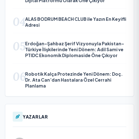
Dijital Platformu Olarak Öne Çıkıyor
04
ALAS BODRUM BEACH CLUB ile Yazın En Keyifli
Adresi
05
Erdoğan–Şahbaz Şerif Vizyonuyla Pakistan–
Türkiye İlişkilerinde Yeni Dönem: Adil Sami ve
PTIDC Ekonomik Diplomaside Öne Çıkıyor
06
Robotik Kalça Protezinde Yeni Dönem: Doç.
Dr. Ata Can’dan Hastalara Özel Cerrahi
Planlama
YAZARLAR