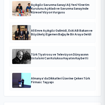
Açıkgöz Savunma Sanayi AŞ Yeni Yönetim
Kurulunu Açıkladı ve Savunma Sanayinde
Küresel Vizyon Vurgusu
Ali Emre Açıkgöz Galimidi, Eski AB Bakanı ve
Büyükelçi Egemen Bağış ile Bir Araya Geldi
Türk Tiyatrosu ve Televizyon Dünyasının
Usta İsmi Can Kolukısa Hayatını Kaybetti
Almanya’da Dikkatleri Üzerine Çeken Türk
Firması: Taşyapı