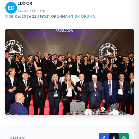
EDITÖR
YAZAR / EDITÖR
08.06.2026 22:15
21 OKUNMA
3 DK OKUMA
X
PAYLAŞ: