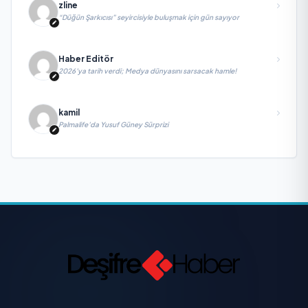
zline
“Düğün Şarkıcısı” seyircisiyle buluşmak için gün sayıyor
Haber Editör
2026’ya tarih verdi; Medya dünyasını sarsacak hamle!
kamil
Palmalife’da Yusuf Güney Sürprizi