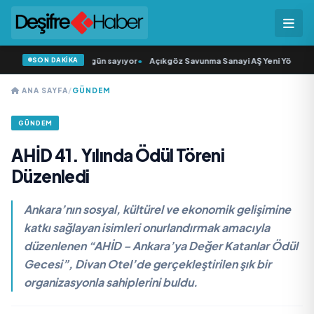
SON DAKİKA
iyle buluşmak için gün sayıyor
•
Açıkgöz Savunma Sanayi AŞ Yeni Yönetim Kuru
ANA SAYFA
/
GÜNDEM
GÜNDEM
AHİD 41. Yılında Ödül Töreni
Düzenledi
Ankara’nın sosyal, kültürel ve ekonomik gelişimine
katkı sağlayan isimleri onurlandırmak amacıyla
düzenlenen “AHİD – Ankara’ya Değer Katanlar Ödül
Gecesi”, Divan Otel’de gerçekleştirilen şık bir
organizasyonla sahiplerini buldu.