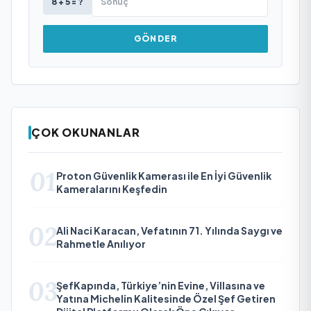
8 + 5 = ?
GÖNDER
ÇOK OKUNANLAR
01
Proton Güvenlik Kamerası ile En İyi Güvenlik
Kameralarını Keşfedin
02
Ali Naci Karacan, Vefatının 71. Yılında Saygı ve
Rahmetle Anılıyor
03
ŞefKapında, Türkiye’nin Evine, Villasına ve
Yatına Michelin Kalitesinde Özel Şef Getiren