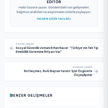
EDITÖR
Harbi Gazete yazarı. Gündemdeki son gelişmeleri,
bağımsız analizleri ve araştırmaları sizlerle paylaşıyor.
YAZARIN DIĞER YAZILARI
ÖNCEKI HABER
Sosyal Güvenlik Uzmanı Erhan Nacar: “Türkiye’nin Tek Tip
Emeklilik Sistemine İhtiyacı Var”
SONRAKI HABER
Rol Seçmez, Rolü Baştan Yaratır: İşte Özgürefe
Özyeşilpınar
BENZER GELIŞMELER