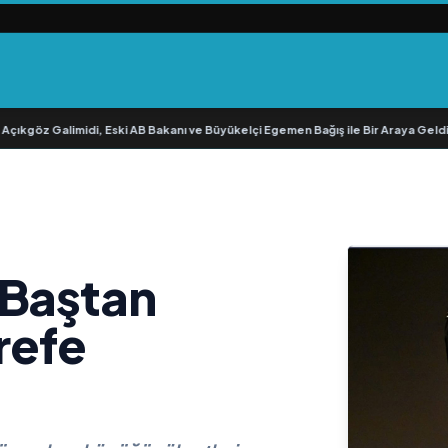
çıkgöz Galimidi, Eski AB Bakanı ve Büyükelçi Egemen Bağış ile Bir Araya Geldi
•
 Baştan
refe