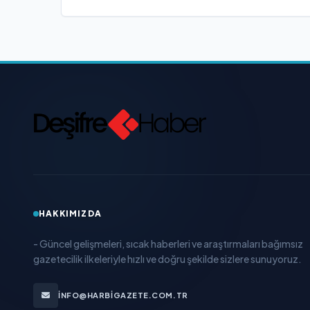
HAKKIMIZDA
- Güncel gelişmeleri, sıcak haberleri ve araştırmaları bağımsız
gazetecilik ilkeleriyle hızlı ve doğru şekilde sizlere sunuyoruz.
INFO@HARBIGAZETE.COM.TR