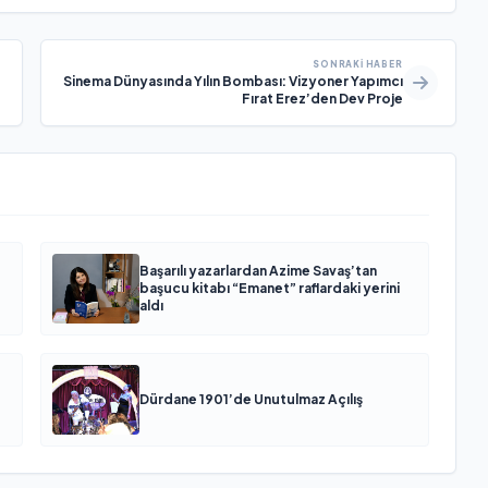
SONRAKI HABER
Sinema Dünyasında Yılın Bombası: Vizyoner Yapımcı
Fırat Erez’den Dev Proje
Başarılı yazarlardan Azime Savaş’tan
başucu kitabı “Emanet” raflardaki yerini
aldı
Dürdane 1901’de Unutulmaz Açılış