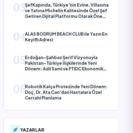
03
ŞefKapında, Türkiye’nin Evine, Villasına
ve Yatına Michelin Kalitesinde Özel Şef
Getiren Dijital Platformu Olarak Öne
Çıkıyor
04
ALAS BODRUM BEACH CLUB ile Yazın En
Keyifli Adresi
05
Erdoğan–Şahbaz Şerif Vizyonuyla
Pakistan–Türkiye İlişkilerinde Yeni
Dönem: Adil Sami ve PTIDC Ekonomik
Diplomaside Öne Çıkıyor
06
Robotik Kalça Protezinde Yeni Dönem:
Doç. Dr. Ata Can’dan Hastalara Özel
Cerrahi Planlama
YAZARLAR