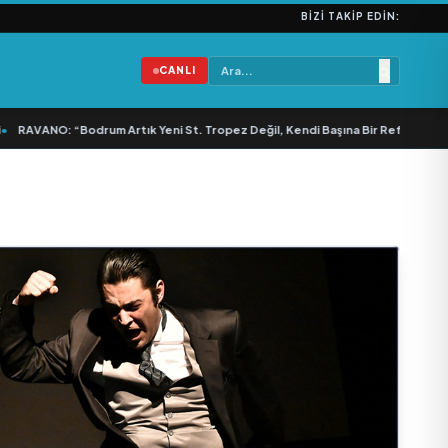
BIZI TAKIP EDIN:
CANLI
RAVANO: “Bodrum Artık Yeni St. Tropez Değil, Kendi Başına Bir Referans”
•
B