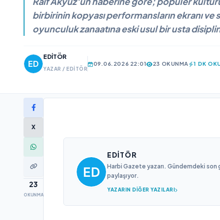
Raif Akyüz'ün haberine göre; popüler kültür
birbirinin kopyası performansların ekranı ve
oyunculuk zanaatına eski usul bir usta disipliniy
EDITÖR
09.06.2026 22:01
23 OKUNMA
1 DK OK
YAZAR / EDITÖR
X
EDITÖR
Harbi Gazete yazarı. Gündemdeki son gel
paylaşıyor.
23
YAZARIN DIĞER YAZILARI
OKUNMA