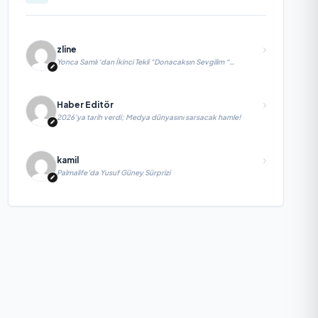
zline
Yonca Samlı ‘dan İkinci Tekli “Donacaksın Sevgilim “
yayımlandı
Haber Editör
2026’ya tarih verdi; Medya dünyasını sarsacak hamle!
kamil
Palmalife’da Yusuf Güney Sürprizi