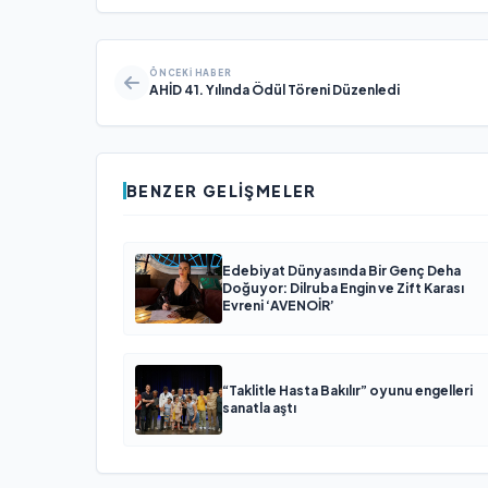
ÖNCEKI HABER
AHİD 41. Yılında Ödül Töreni Düzenledi
BENZER GELIŞMELER
Edebiyat Dünyasında Bir Genç Deha
Doğuyor: Dilruba Engin ve Zift Karası
Evreni ‘AVENOİR’
“Taklitle Hasta Bakılır” oyunu engelleri
sanatla aştı