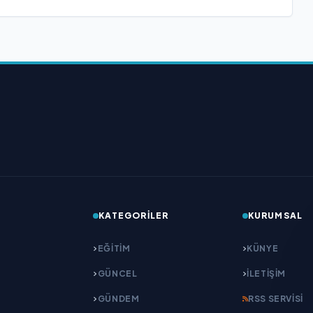
KATEGORILER
KURUMSAL
EĞITIM
KÜNYE
GÜNCEL
İLETIŞIM
GÜNDEM
RSS SERVISI