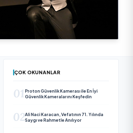
ÇOK OKUNANLAR
01
Proton Güvenlik Kamerası ile En İyi
Güvenlik Kameralarını Keşfedin
02
Ali Naci Karacan, Vefatının 71. Yılında
Saygı ve Rahmetle Anılıyor