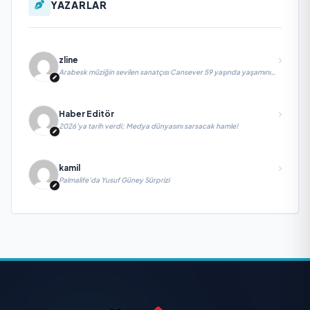
YAZARLAR
zline
Arabesk müziğin sevilen sanatçısı Cansever 59 yaşında yaşamını
yitirdi
Haber Editör
2026’ya tarih verdi; Medya dünyasını sarsacak hamle!
kamil
Palmalife’da Yusuf Güney Sürprizi