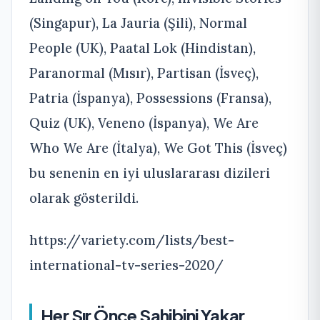
(Singapur), La Jauria (Şili), Normal
People (UK), Paatal Lok (Hindistan),
Paranormal (Mısır), Partisan (İsveç),
Patria (İspanya), Possessions (Fransa),
Quiz (UK), Veneno (İspanya), We Are
Who We Are (İtalya), We Got This (İsveç)
bu senenin en iyi uluslararası dizileri
olarak gösterildi.
https://variety.com/lists/
best-
international-tv-series-
2020/
Her Sır Önce Sahibini Yakar…