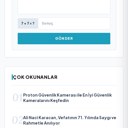
7 + 7 = ?
GÖNDER
ÇOK OKUNANLAR
01
Proton Güvenlik Kamerası ile En İyi Güvenlik
Kameralarını Keşfedin
02
Ali Naci Karacan, Vefatının 71. Yılında Saygı ve
Rahmetle Anılıyor