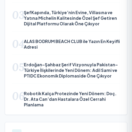
03
ŞefKapında, Türkiye’nin Evine, Villasına ve
Yatına Michelin Kalitesinde Özel Şef Getiren
Dijital Platformu Olarak Öne Çıkıyor
04
ALAS BODRUM BEACH CLUB ile Yazın En Keyifli
Adresi
05
Erdoğan–Şahbaz Şerif Vizyonuyla Pakistan–
Türkiye İlişkilerinde Yeni Dönem: Adil Sami ve
PTIDC Ekonomik Diplomaside Öne Çıkıyor
06
Robotik Kalça Protezinde Yeni Dönem: Doç.
Dr. Ata Can’dan Hastalara Özel Cerrahi
Planlama