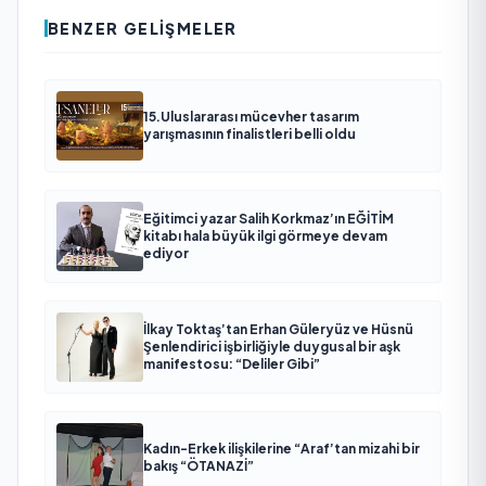
BENZER GELIŞMELER
15.Uluslararası mücevher tasarım
yarışmasının finalistleri belli oldu
Eğitimci yazar Salih Korkmaz’ın EĞİTİM
kitabı hala büyük ilgi görmeye devam
ediyor
İlkay Toktaş’tan Erhan Güleryüz ve Hüsnü
Şenlendirici işbirliğiyle duygusal bir aşk
manifestosu: “Deliler Gibi”
Kadın-Erkek ilişkilerine “Araf’tan mizahi bir
bakış “ÖTANAZİ”