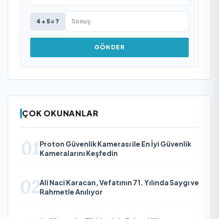
4 + 5 = ?
GÖNDER
ÇOK OKUNANLAR
01
Proton Güvenlik Kamerası ile En İyi Güvenlik
Kameralarını Keşfedin
02
Ali Naci Karacan, Vefatının 71. Yılında Saygı ve
Rahmetle Anılıyor