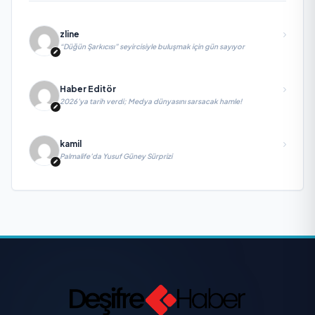
zline
“Düğün Şarkıcısı” seyircisiyle buluşmak için gün sayıyor
Haber Editör
2026’ya tarih verdi; Medya dünyasını sarsacak hamle!
kamil
Palmalife’da Yusuf Güney Sürprizi