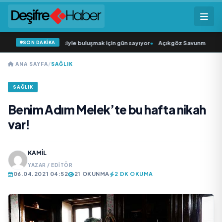
SON DAKİKA
ün Şarkıcısı” seyircisiyle buluşmak için gün sayıyor
•
Açıkgöz Savunma Sanayi 
ANA SAYFA
/
SAĞLIK
SAĞLIK
Benim Adım Melek’te bu hafta nikah
var!
KAMIL
YAZAR / EDITÖR
06.04.2021 04:52
21 OKUNMA
2 DK OKUMA