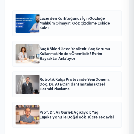
Lazerden Korktuğunuz İçin Gözlüğe
Mahkûm Olmayın: Göz Çizdirme Eskide
Kaldı
Saç Kökleri Gece Yenilenir: Saç Serumu
Kullanmak Neden Önemlidir? Evrim
Bayraktar Anlatıyor
Robotik Kalça Protezinde Yeni Dönem:
Doç. Dr. Ata Can’dan Hastalara Özel
Cerrahi Planlama
Prof. Dr. Ali Gürlek Açıklıyor: Yağ
Enjeksiyonu ile Doğal Kök Hücre Tedavisi