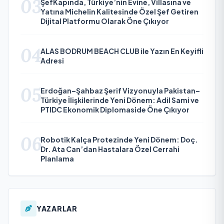
03
ŞefKapında, Türkiye’nin Evine, Villasına ve
Yatına Michelin Kalitesinde Özel Şef Getiren
Dijital Platformu Olarak Öne Çıkıyor
04
ALAS BODRUM BEACH CLUB ile Yazın En Keyifli
Adresi
05
Erdoğan–Şahbaz Şerif Vizyonuyla Pakistan–
Türkiye İlişkilerinde Yeni Dönem: Adil Sami ve
PTIDC Ekonomik Diplomaside Öne Çıkıyor
06
Robotik Kalça Protezinde Yeni Dönem: Doç.
Dr. Ata Can’dan Hastalara Özel Cerrahi
Planlama
YAZARLAR