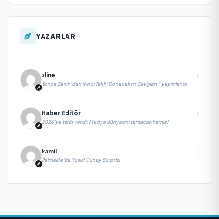
YAZARLAR
zline
Yonca Samlı ‘dan İkinci Tekli “Donacaksın Sevgilim “ yayımlandı
Haber Editör
2026’ya tarih verdi; Medya dünyasını sarsacak hamle!
kamil
Palmalife’da Yusuf Güney Sürprizi