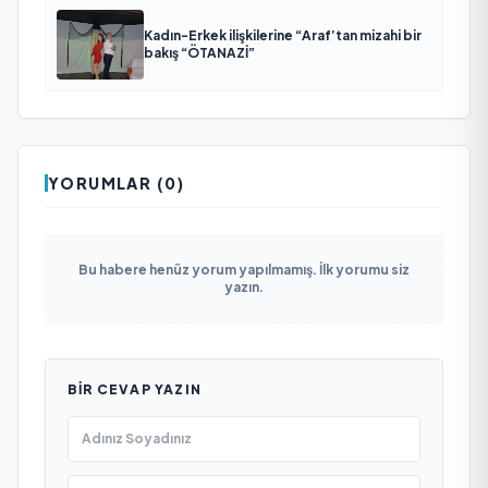
Kadın-Erkek ilişkilerine “Araf’tan mizahi bir
bakış “ÖTANAZİ”
YORUMLAR (0)
Bu habere henüz yorum yapılmamış. İlk yorumu siz
yazın.
BIR CEVAP YAZIN