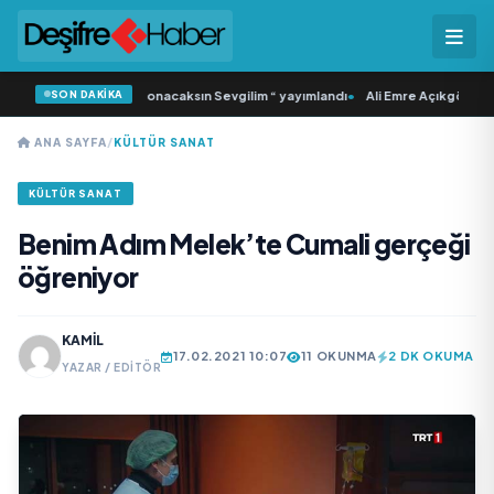
SON DAKİKA
lı ‘dan İkinci Tekli “Donacaksın Sevgilim “ yayımlandı
•
Ali Emre Açıkgöz Galim
ANA SAYFA
/
KÜLTÜR SANAT
KÜLTÜR SANAT
Benim Adım Melek’te Cumali gerçeği
öğreniyor
KAMIL
17.02.2021 10:07
11 OKUNMA
2 DK OKUMA
YAZAR / EDITÖR