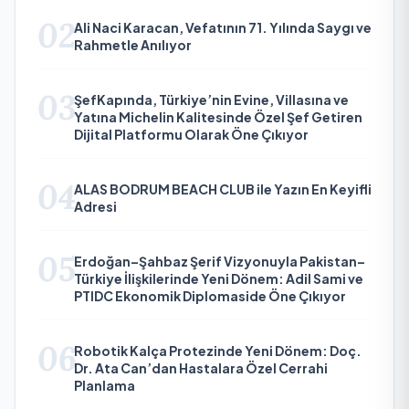
02
Ali Naci Karacan, Vefatının 71. Yılında Saygı ve
Rahmetle Anılıyor
03
ŞefKapında, Türkiye’nin Evine, Villasına ve
Yatına Michelin Kalitesinde Özel Şef Getiren
Dijital Platformu Olarak Öne Çıkıyor
04
ALAS BODRUM BEACH CLUB ile Yazın En Keyifli
Adresi
05
Erdoğan–Şahbaz Şerif Vizyonuyla Pakistan–
Türkiye İlişkilerinde Yeni Dönem: Adil Sami ve
PTIDC Ekonomik Diplomaside Öne Çıkıyor
06
Robotik Kalça Protezinde Yeni Dönem: Doç.
Dr. Ata Can’dan Hastalara Özel Cerrahi
Planlama