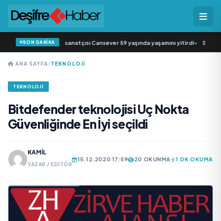
SON DAKİKA
besk müziğin sevilen sanatçısı Cansever 59 yaşında yaşamını yitirdi
•
Svadba Z
ANA SAYFA
/
TEKNOLOJI
TEKNOLOJI
Bitdefender teknolojisi Uç Nokta
Güvenliğinde En İyi seçildi
KAMIL
15.12.2020 17:59
20 OKUNMA
1 DK OKUMA
YAZAR / EDITÖR