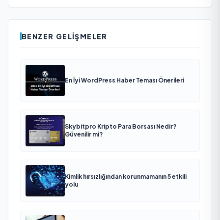
BENZER GELIŞMELER
En İyi WordPress Haber Teması Önerileri
Skybitpro Kripto Para Borsası Nedir?
Güvenilir mi?
Kimlik hırsızlığından korunmamanın 5 etkili
yolu