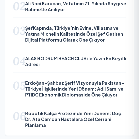
02
Ali Naci Karacan, Vefatının 71. Yılında Saygı ve
Rahmetle Anılıyor
03
ŞefKapında, Türkiye’nin Evine, Villasına ve
Yatına Michelin Kalitesinde Özel Şef Getiren
Dijital Platformu Olarak Öne Çıkıyor
04
ALAS BODRUM BEACH CLUB ile Yazın En Keyifli
Adresi
05
Erdoğan–Şahbaz Şerif Vizyonuyla Pakistan–
Türkiye İlişkilerinde Yeni Dönem: Adil Sami ve
PTIDC Ekonomik Diplomaside Öne Çıkıyor
06
Robotik Kalça Protezinde Yeni Dönem: Doç.
Dr. Ata Can’dan Hastalara Özel Cerrahi
Planlama