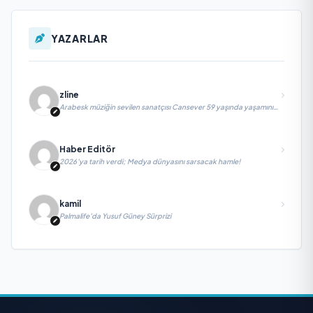
YAZARLAR
zline
Arabesk müziğin sevilen sanatçısı Cansever 59 yaşında yaşamını
yitirdi
Haber Editör
2026’ya tarih verdi; Medya dünyasını sarsacak hamle!
kamil
Palmalife’da Yusuf Güney Sürprizi