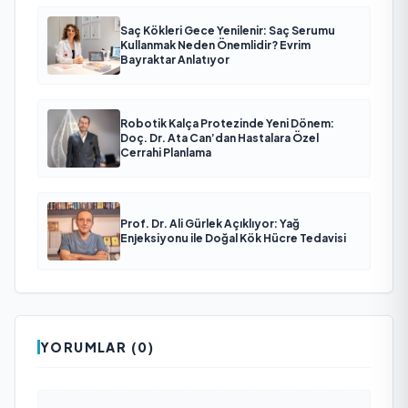
Saç Kökleri Gece Yenilenir: Saç Serumu
Kullanmak Neden Önemlidir? Evrim
Bayraktar Anlatıyor
Robotik Kalça Protezinde Yeni Dönem:
Doç. Dr. Ata Can’dan Hastalara Özel
Cerrahi Planlama
Prof. Dr. Ali Gürlek Açıklıyor: Yağ
Enjeksiyonu ile Doğal Kök Hücre Tedavisi
YORUMLAR (0)