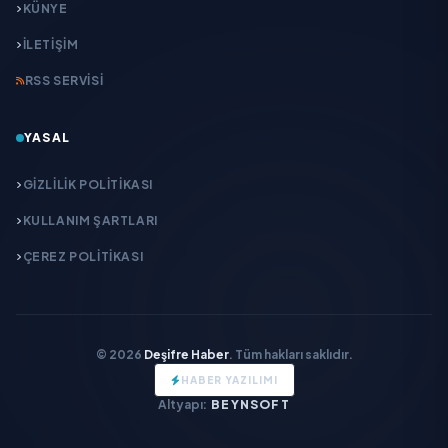
KÜNYE
İLETIŞIM
RSS SERVISI
YASAL
GIZLILIK POLITIKASI
KULLANIM ŞARTLARI
ÇEREZ POLITIKASI
© 2026
Deşifre Haber
. Tüm hakları saklıdır.
HABER YAZILIMI
Altyapı:
BEYNSOFT