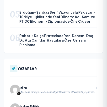
05
Erdoğan–Şahbaz Şerif Vizyonuyla Pakistan–
Türkiye İlişkilerinde Yeni Dönem: Adil Sami ve
PTIDC Ekonomik Diplomaside Öne Çıkıyor
06
Robotik Kalça Protezinde Yeni Dönem: Doç.
Dr. Ata Can’dan Hastalara Özel Cerrahi
Planlama
YAZARLAR
zline
Arabesk müziğin sevilen sanatçısı Cansever 59 yaşında yaşamını
yitirdi
Haber Editör