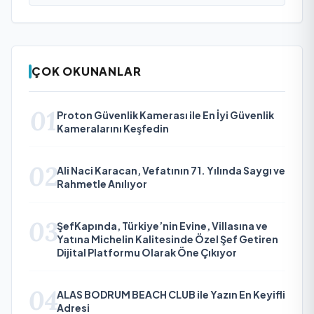
ÇOK OKUNANLAR
01
Proton Güvenlik Kamerası ile En İyi Güvenlik
Kameralarını Keşfedin
02
Ali Naci Karacan, Vefatının 71. Yılında Saygı ve
Rahmetle Anılıyor
03
ŞefKapında, Türkiye’nin Evine, Villasına ve
Yatına Michelin Kalitesinde Özel Şef Getiren
Dijital Platformu Olarak Öne Çıkıyor
04
ALAS BODRUM BEACH CLUB ile Yazın En Keyifli
Adresi