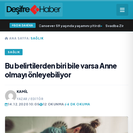
SON DAKİKA
sevilen sanatçısı Cansever 59 yaşında yaşamını yitirdi
•
Svadba Zincirleri Sah
ANA SAYFA
/
SAĞLIK
SAĞLIK
Bu belirtilerden biri bile varsa Anne
olmayı önleyebiliyor
KAMIL
YAZAR / EDITÖR
14.12.2020 10:05
12 OKUNMA
6 DK OKUMA