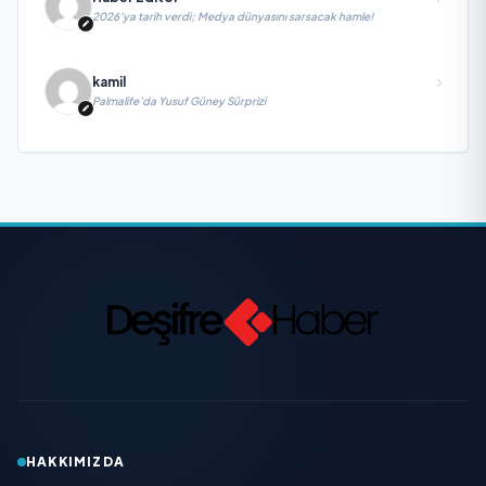
2026’ya tarih verdi; Medya dünyasını sarsacak hamle!
kamil
Palmalife’da Yusuf Güney Sürprizi
HAKKIMIZDA