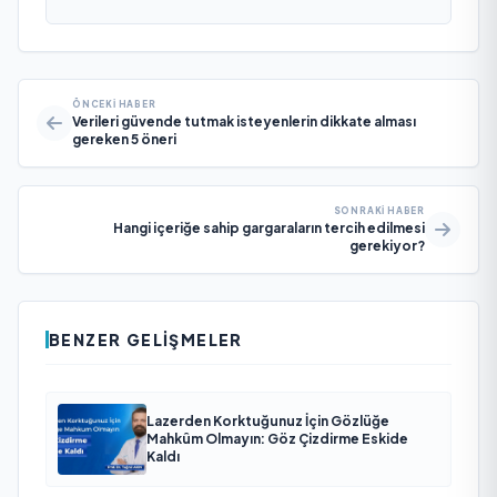
ÖNCEKI HABER
Verileri güvende tutmak isteyenlerin dikkate alması
gereken 5 öneri
SONRAKI HABER
Hangi içeriğe sahip gargaraların tercih edilmesi
gerekiyor?
BENZER GELIŞMELER
Lazerden Korktuğunuz İçin Gözlüğe
Mahkûm Olmayın: Göz Çizdirme Eskide
Kaldı