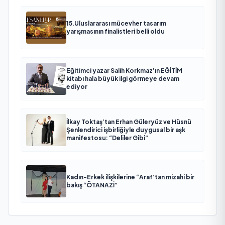
15.Uluslararası mücevher tasarım
yarışmasının finalistleri belli oldu
Eğitimci yazar Salih Korkmaz’ın EĞİTİM
kitabı hala büyük ilgi görmeye devam
ediyor
İlkay Toktaş’tan Erhan Güleryüz ve Hüsnü
Şenlendirici işbirliğiyle duygusal bir aşk
manifestosu: “Deliler Gibi”
Kadın-Erkek ilişkilerine “Araf’tan mizahi bir
bakış “ÖTANAZİ”