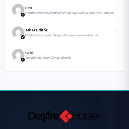
zline
Svadba Zincirleri Sahibi Semih Hot Yaş Gününü Sanat ve Cemiyet
Dünyasının Ünlü İsimleriyle Kutladı!
Haber Editör
2026’ya tarih verdi; Medya dünyasını sarsacak hamle!
kamil
Palmalife’da Yusuf Güney Sürprizi