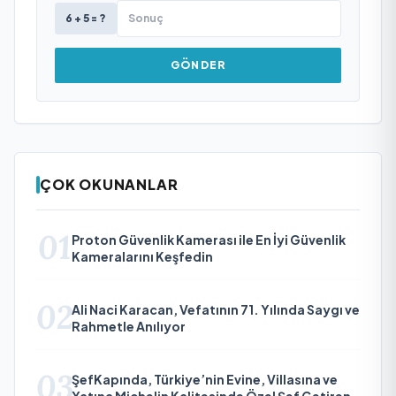
6 + 5 = ?
GÖNDER
ÇOK OKUNANLAR
01
Proton Güvenlik Kamerası ile En İyi Güvenlik
Kameralarını Keşfedin
02
Ali Naci Karacan, Vefatının 71. Yılında Saygı ve
Rahmetle Anılıyor
03
ŞefKapında, Türkiye’nin Evine, Villasına ve