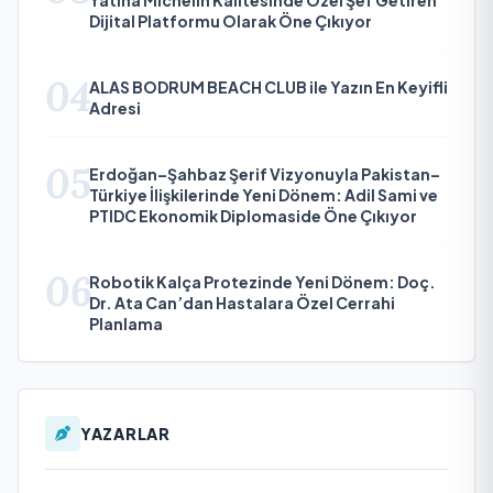
Yatına Michelin Kalitesinde Özel Şef Getiren
Dijital Platformu Olarak Öne Çıkıyor
04
ALAS BODRUM BEACH CLUB ile Yazın En Keyifli
Adresi
05
Erdoğan–Şahbaz Şerif Vizyonuyla Pakistan–
Türkiye İlişkilerinde Yeni Dönem: Adil Sami ve
PTIDC Ekonomik Diplomaside Öne Çıkıyor
06
Robotik Kalça Protezinde Yeni Dönem: Doç.
Dr. Ata Can’dan Hastalara Özel Cerrahi
Planlama
YAZARLAR