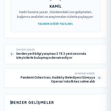
KAMIL
Harbi Gazete yazarı. Gündemdeki son gelişmeleri,
bağımsız analizleri ve araştırmaları sizlerle paylaşıyor.
YAZARIN DIĞER YAZILARI
ÖNCEKI HABER
Sevilen yerli bilgi yarışması 3 TE 3 yeni sezonda
izleyicilerle buluşmaya devam ediyor
SONRAKI HABER
Pandemi Orkestrası, Kadıköy Belediyesi Süreyya
Operası’nda ilk kez sahne aldı
BENZER GELIŞMELER