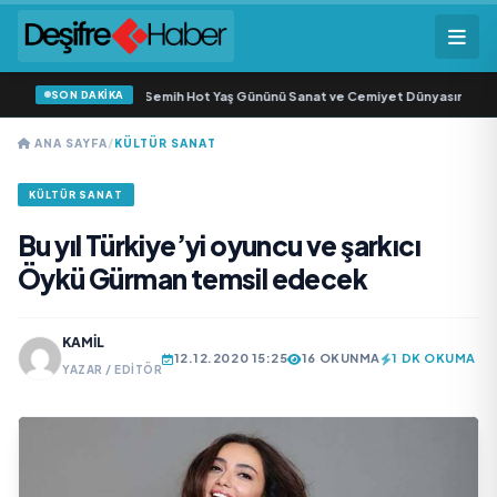
SON DAKİKA
dba Zincirleri Sahibi Semih Hot Yaş Gününü Sanat ve Cemiyet Dünyasının Ünlü İ
ANA SAYFA
/
KÜLTÜR SANAT
KÜLTÜR SANAT
Bu yıl Türkiye’yi oyuncu ve şarkıcı
Öykü Gürman temsil edecek
KAMIL
12.12.2020 15:25
16 OKUNMA
1 DK OKUMA
YAZAR / EDITÖR