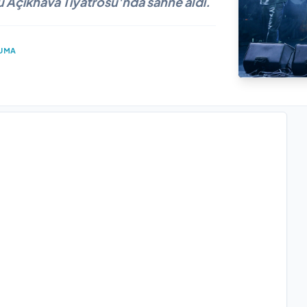
 Açıkhava Tiyatrosu'nda sahne aldı.
KUMA