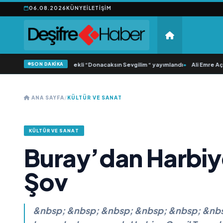
06.08.2026
KÜNYE
İLETIŞIM
SON DAKİKA
nca Samlı ‘dan İkinci Tekli “Donacaksın Sevgilim “ yayımlandı
•
Ali Emre Açıkgö
ANA SAYFA
/
KÜLTÜR VE SANAT
KÜLTÜR VE SANAT
Buray’dan Harbiy
Şov
&nbsp; &nbsp; &nbsp; &nbsp; &nbsp; &nbsp;