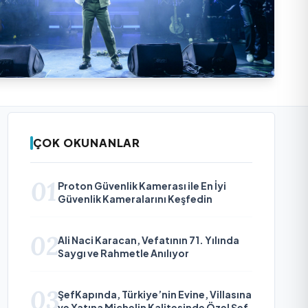
ÇOK OKUNANLAR
01
Proton Güvenlik Kamerası ile En İyi
Güvenlik Kameralarını Keşfedin
02
Ali Naci Karacan, Vefatının 71. Yılında
Saygı ve Rahmetle Anılıyor
03
ŞefKapında, Türkiye’nin Evine, Villasına
ve Yatına Michelin Kalitesinde Özel Şef