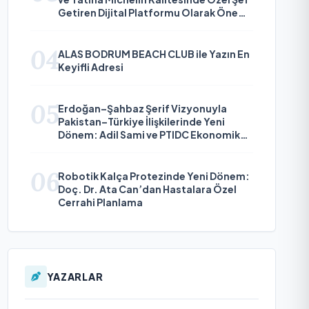
Getiren Dijital Platformu Olarak Öne
Çıkıyor
04
ALAS BODRUM BEACH CLUB ile Yazın En
Keyifli Adresi
05
Erdoğan–Şahbaz Şerif Vizyonuyla
Pakistan–Türkiye İlişkilerinde Yeni
Dönem: Adil Sami ve PTIDC Ekonomik
Diplomaside Öne Çıkıyor
06
Robotik Kalça Protezinde Yeni Dönem:
Doç. Dr. Ata Can’dan Hastalara Özel
Cerrahi Planlama
YAZARLAR