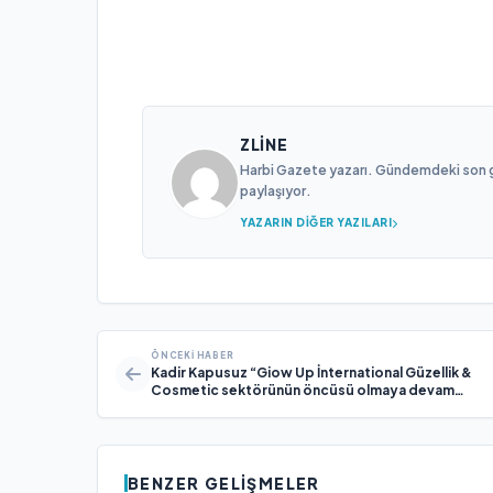
ZLINE
Harbi Gazete yazarı. Gündemdeki son gel
paylaşıyor.
YAZARIN DIĞER YAZILARI
ÖNCEKI HABER
Kadir Kapusuz “Giow Up İnternational Güzellik &
Cosmetic sektörünün öncüsü olmaya devam
edecek”
BENZER GELIŞMELER