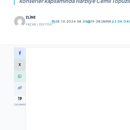
konserler kapsamında Harbiye Cemil Topuzlu
ZLINE
28.10.2024 08:35
19 OKUNMA
2 DK O
YAZAR / EDITÖR
X
19
OKUNMA