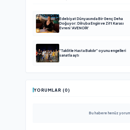
Edebiyat Dünyasında Bir Genç Deha
Doğuyor: Dilruba Engin ve Zift Karası
Evreni ‘AVENOİR’
“Taklitle Hasta Bakılır” oyunu engelleri
sanatla aştı
YORUMLAR (0)
Bu habere henüz yorum 