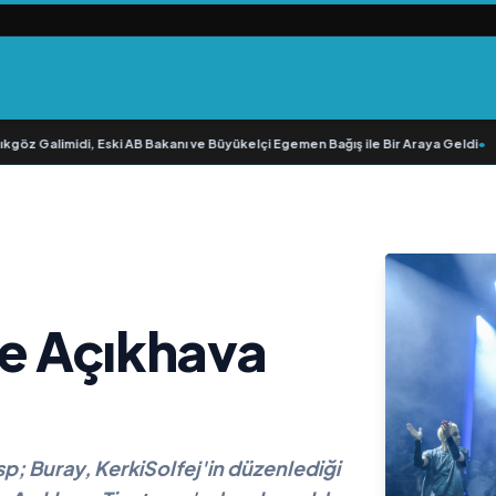
z Galimidi, Eski AB Bakanı ve Büyükelçi Egemen Bağış ile Bir Araya Geldi
•
RAVA
e Açıkhava
 Buray, KerkiSolfej'in düzenlediği