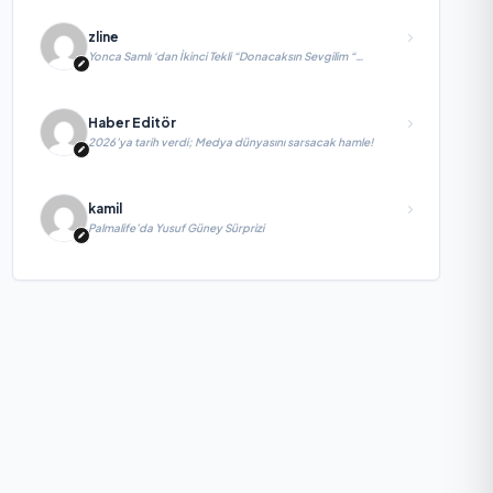
zline
Yonca Samlı ‘dan İkinci Tekli “Donacaksın Sevgilim “
yayımlandı
Haber Editör
2026’ya tarih verdi; Medya dünyasını sarsacak hamle!
kamil
Palmalife’da Yusuf Güney Sürprizi