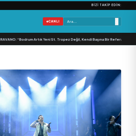
BIZI TAKIP EDIN:
CANLI
NO: “Bodrum Artık Yeni St. Tropez Değil, Kendi Başına Bir Referans”
•
Bulla