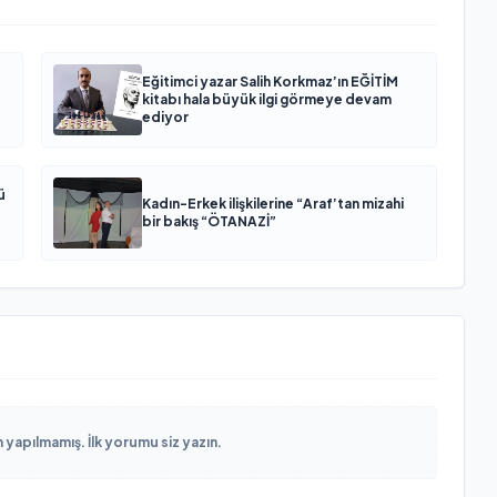
Eğitimci yazar Salih Korkmaz’ın EĞİTİM
kitabı hala büyük ilgi görmeye devam
ediyor
ü
Kadın-Erkek ilişkilerine “Araf’tan mizahi
bir bakış “ÖTANAZİ”
yapılmamış. İlk yorumu siz yazın.