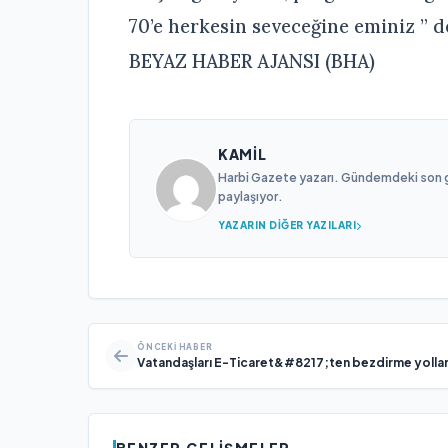
70’e herkesin seveceğine eminiz ” de
BEYAZ HABER AJANSI (BHA)
KAMIL
Harbi Gazete yazarı. Gündemdeki son gel
paylaşıyor.
YAZARIN DIĞER YAZILARI
ÖNCEKI HABER
Vatandaşları E-Ticaret&#8217;ten bezdirme yollar