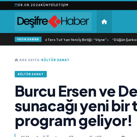
08.08.2026
KÜNYE
İLETIŞIM
SON DAKİKA
•
M Lisa ve Dolu Kadehi Ters Tut’tan Yeni İş Birliği: “Vişne”
•
“Düğün Şarkıcısı”
ANA SAYFA
/
KÜLTÜR SANAT
KÜLTÜR SANAT
Burcu Ersen ve De
sunacağı yeni bir 
program geliyor!