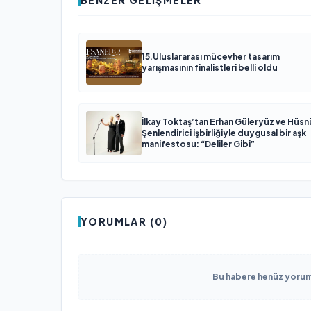
BENZER GELIŞMELER
15.Uluslararası mücevher tasarım
yarışmasının finalistleri belli oldu
İlkay Toktaş’tan Erhan Güleryüz ve Hüsn
Şenlendirici işbirliğiyle duygusal bir aşk
manifestosu: “Deliler Gibi”
YORUMLAR (0)
Bu habere henüz yorum 