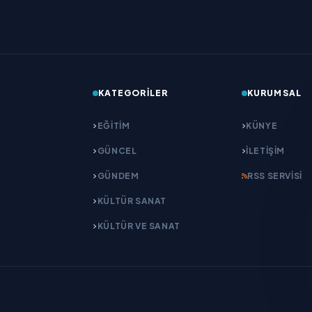
KATEGORILER
KURUMSAL
EĞITIM
KÜNYE
GÜNCEL
İLETIŞIM
GÜNDEM
RSS SERVISI
KÜLTÜR SANAT
KÜLTÜR VE SANAT