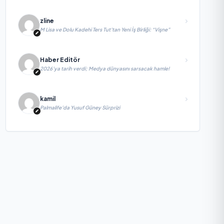
zline
M Lisa ve Dolu Kadehi Ters Tut’tan Yeni İş Birliği: “Vişne”
Haber Editör
2026’ya tarih verdi; Medya dünyasını sarsacak hamle!
kamil
Palmalife’da Yusuf Güney Sürprizi