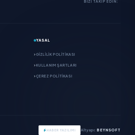
BIZI TAKIP EDIN:
YASAL
GIZLILIK POLITIKASI
KULLANIM ŞARTLARI
ÇEREZ POLITIKASI
Altyapı:
BEYNSOFT
HABER YAZILIMI