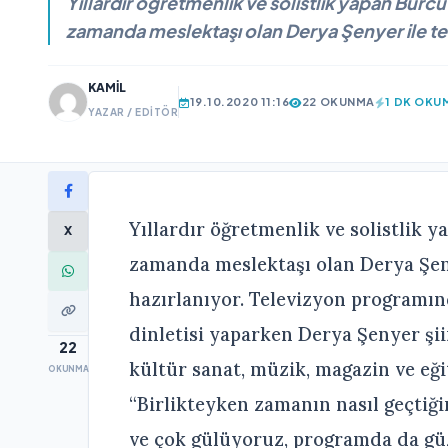
Yıllardır öğretmenlik ve solistlik yapan Burcu
zamanda meslektaşı olan Derya Şenyer ile te
KAMIL
19.10.2020 11:16
22 OKUNMA
1 DK OKU
YAZAR / EDITÖR
Yıllardır öğretmenlik ve solistlik 
X
zamanda meslektaşı olan Derya Şen
hazırlanıyor. Televizyon programın
dinletisi yaparken Derya Şenyer şi
22
kültür sanat, müzik, magazin ve eğit
OKUNMA
“Birlikteyken zamanın nasıl geçtiği
ve çok gülüyoruz, programda da güz