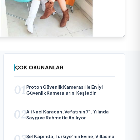
ÇOK OKUNANLAR
01
Proton Güvenlik Kamerası ile En İyi
Güvenlik Kameralarını Keşfedin
02
Ali Naci Karacan, Vefatının 71. Yılında
Saygı ve Rahmetle Anılıyor
03
ŞefKapında, Türkiye’nin Evine, Villasına