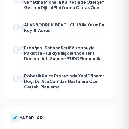
ve Yatına Michelin Kalitesinde Özel Şef
Getiren Dijital Platformu Olarak Öne
Çıkıyor
04
ALAS BODRUM BEACH CLUB ile Yazın En
Keyifli Adresi
05
Erdoğan–Şahbaz Şerif Vizyonuyla
Pakistan–Türkiye İlişkilerinde Yeni
Dönem: Adil Sami ve PTIDC Ekonomik
Diplomaside Öne Çıkıyor
06
Robotik Kalça Protezinde Yeni Dönem:
Doç. Dr. Ata Can’dan Hastalara Özel
Cerrahi Planlama
YAZARLAR