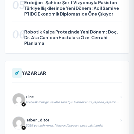
05
Erdoğan–Şahbaz Şerif Vizyonuyla Pakistan–
Türkiye İlişkilerinde Yeni Dönem: Adil Sami ve
PTIDC Ekonomik Diplomaside Öne Çıkıyor
06
Robotik Kalça Protezinde Yeni Dönem: Doç.
Dr. Ata Can’dan Hastalara Özel Cerrahi
Planlama
YAZARLAR
zline
Arabesk müziğin sevilen sanatçısı Cansever 59 yaşında yaşamını
yitirdi
Haber Editör
2026’ya tarih verdi; Medya dünyasını sarsacak hamle!