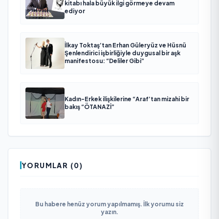
kitabı hala büyük ilgi görmeye devam
ediyor
İlkay Toktaş’tan Erhan Güleryüz ve Hüsnü
Şenlendirici işbirliğiyle duygusal bir aşk
manifestosu: “Deliler Gibi”
Kadın-Erkek ilişkilerine “Araf’tan mizahi bir
bakış “ÖTANAZİ”
YORUMLAR (0)
Bu habere henüz yorum yapılmamış. İlk yorumu siz
yazın.