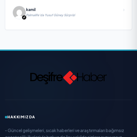
kamil
Palmalife’da Yusuf Güney Sürprizi
HAKKIMIZDA
- Güncel gelişmeleri, sıcak haberleri ve araştırmaları bağımsız
gazetecilik ilkeleriyle hızlı ve doğru şekilde sizlere sunuyoruz.