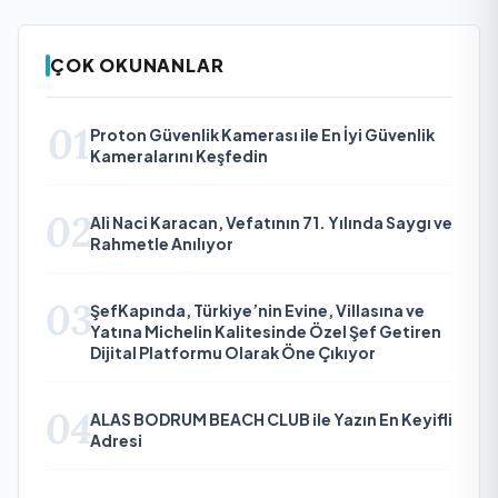
ÇOK OKUNANLAR
01
Proton Güvenlik Kamerası ile En İyi Güvenlik
Kameralarını Keşfedin
02
Ali Naci Karacan, Vefatının 71. Yılında Saygı ve
Rahmetle Anılıyor
03
ŞefKapında, Türkiye’nin Evine, Villasına ve
Yatına Michelin Kalitesinde Özel Şef Getiren
Dijital Platformu Olarak Öne Çıkıyor
04
ALAS BODRUM BEACH CLUB ile Yazın En Keyifli
Adresi