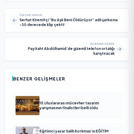
ÖNCEKI HABER
Serhat Kiremitçi “Bu Aşk Beni Öldürüyor” adlı şarkısına
-30 derecede klip çekti!
SONRAKI HABER
Payitaht Abdülhamid’de gizemli telefon ortalığı
karıştıracak
BENZER GELIŞMELER
15.Uluslararası mücevher tasarım
yarışmasının finalistleri belli oldu
Eğitimci yazar Salih Korkmaz’ın EĞİTİM