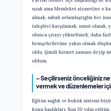
uzak ama Memleket siyasetine o k
almak, sabah selamlaştıgim her ins
talepleri karşılamak, umut olmak,
olunca çıtayı yükseltmek, daha faz
hemşehrilerime yakın olmak düşünce
oldu. Şimdi hizmet zamanı deyip isti
oldum.
– Seçilirseniz önceliğiniz 
vermek ve düzenlemeler için
Eğitim sağlık ve hukuk sistemi bizi
konu başlıkları. Son 20 yılın eğitim