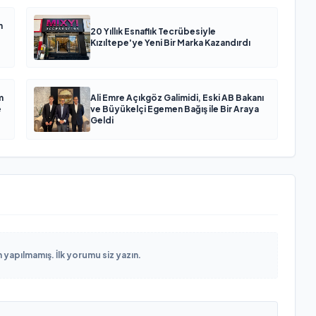
n
20 Yıllık Esnaflık Tecrübesiyle
Kızıltepe'ye Yeni Bir Marka Kazandırdı
m
Ali Emre Açıkgöz Galimidi, Eski AB Bakanı
e
ve Büyükelçi Egemen Bağış ile Bir Araya
Geldi
yapılmamış. İlk yorumu siz yazın.