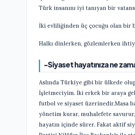
Türk insanını iyi tanıyan bir vatan
İki evliliğinden üç çocuğu olan bir b
Halkı dinlerken, gözlemlerken ihtiya
-Siyaset hayatınıza ne zama
Aslında Türkiye gibi bir ülkede ol
İşletmeciyim. İki erkek bir araya ge
futbol ve siyaset üzerinedir.Masa b
yönetim kurar, muhalefete savurur,
hayatın içinde sürer. Fakat aktif s
Partisi Nilüfer İlçe Başkanlığı ile 