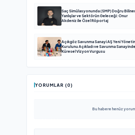
Saç Simülasyonunda (SMP) Doğru Biline
Yanlışlar ve Sektörün Geleceği: Onur
Akdeniz ile Özel Röportaj
Açıkgöz Savunma Sanayi AŞ Yeni Yöneti
Kurulunu Açıkladı ve Savunma Sanayind
Küresel Vizyon Vurgusu
YORUMLAR (0)
Bu habere henüz yorum 