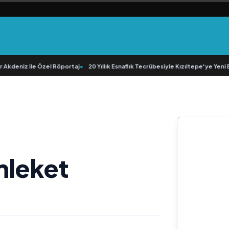
eniz ile Özel Röportaj
•
20 Yıllık Esnaflık Tecrübesiyle Kızıltepe'ye Yeni Bir
mleket