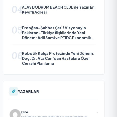
04
ALAS BODRUM BEACH CLUB ile Yazın En
Keyifli Adresi
05
Erdoğan–Şahbaz Şerif Vizyonuyla
Pakistan–Türkiye İlişkilerinde Yeni
Dönem: Adil Sami ve PTIDC Ekonomik
Diplomaside Öne Çıkıyor
06
Robotik Kalça Protezinde Yeni Dönem:
Doç. Dr. Ata Can’dan Hastalara Özel
Cerrahi Planlama
YAZARLAR
zline
Saç Simülasyonunda (SMP) Doğru Bilinen Yanlışlar ve