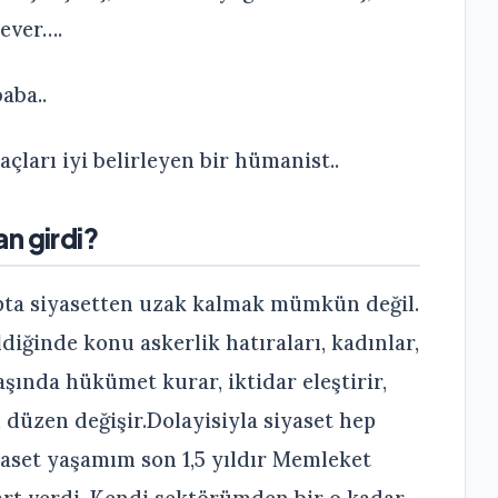
sever….
aba..
çları iyi belirleyen bir hümanist..
n girdi?
upta siyasetten uzak kalmak mümkün değil.
ldiğinde konu askerlik hatıraları, kadınlar,
aşında hükümet kurar, iktidar eleştirir,
 düzen değişir.Dolayisiyla siyaset hep
iyaset yaşamım son 1,5 yıldır Memleket
start verdi. Kendi sektörümden bir o kadar