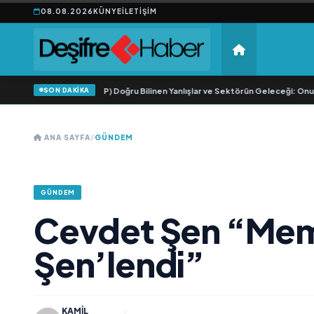
08.08.2026
KÜNYE
İLETIŞIM
SON DAKİKA
 Simülasyonunda (SMP) Doğru Bilinen Yanlışlar ve Sektörün Geleceği: Onur Akd
ANA SAYFA
/
GÜNDEM
GÜNDEM
Cevdet Şen “Me
Şen’lendi”
KAMIL