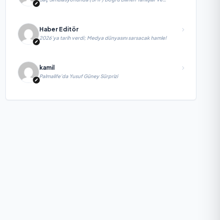
Sektörün Geleceği: Onur Akdeniz ile Özel Röportaj
Haber Editör
2026’ya tarih verdi; Medya dünyasını sarsacak hamle!
kamil
Palmalife’da Yusuf Güney Sürprizi