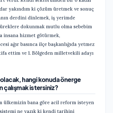
adar yakındım ki çözüm üretmek ve sonuç
anın derdini dinlemek, iş yerimde
 yüreklere dokunmak mutlu olma sebebim
la insana hizmet götürmek,
si ağır basınca ilçe başkanlığıda yetmez
fa ettim ve 1. Bölgeden milletvekili adayı
ne olacak, hangi konuda önerge
 çalışmak istersiniz?
m ülkemizin bana göre acil reform isteyen
 sistemi ne yazık ki kendi tarihini