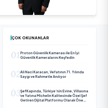
ÇOK OKUNANLAR
01
Proton Güvenlik Kamerası ile En İyi
Güvenlik Kameralarını Keşfedin
02
Ali Naci Karacan, Vefatının 71. Yılında
Saygı ve Rahmetle Anılıyor
03
ŞefKapında, Türkiye’nin Evine, Villasına
ve Yatına Michelin Kalitesinde Özel Şef
Getiren Dijital Platformu Olarak Öne
Çıkıyor