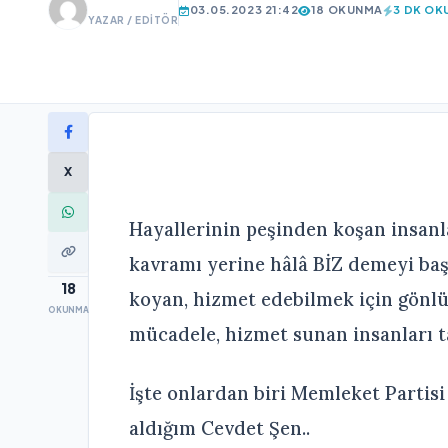
03.05.2023 21:42
18 OKUNMA
3 DK OK
YAZAR / EDITÖR
X
Hayallerinin peşinden koşan insanl
kavramı yerine hâlâ BİZ demeyi başa
18
koyan, hizmet edebilmek için gönlü
OKUNMA
mücadele, hizmet sunan insanları 
İşte onlardan biri Memleket Partisi 
aldığım Cevdet Şen..