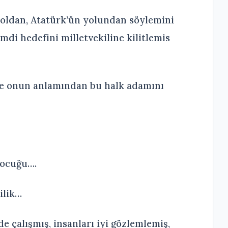
oldan, Atatürk’ün yolundan söylemini
mdi hedefini milletvekiline kilitlemis
de onun anlamından bu halk adamını
 çocuğu….
ilik…
 çalışmış, insanları iyi gözlemlemiş,