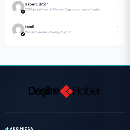
Haber Editör
2026’ya tarih verdi; Medya dünyasını sarsacak hamle!
kamil
Palmalife’da Yusuf Güney Sürprizi
HAKKIMIZDA