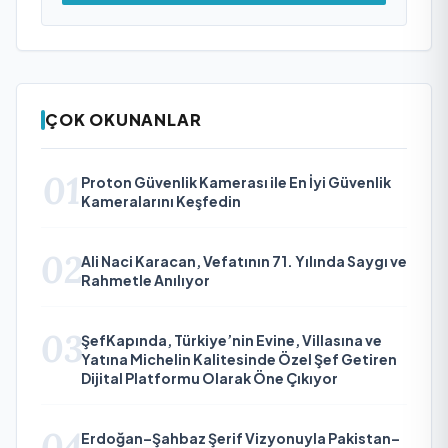
ÇOK OKUNANLAR
01
Proton Güvenlik Kamerası ile En İyi Güvenlik
Kameralarını Keşfedin
02
Ali Naci Karacan, Vefatının 71. Yılında Saygı ve
Rahmetle Anılıyor
03
ŞefKapında, Türkiye’nin Evine, Villasına ve
Yatına Michelin Kalitesinde Özel Şef Getiren
Dijital Platformu Olarak Öne Çıkıyor
04
Erdoğan–Şahbaz Şerif Vizyonuyla Pakistan–