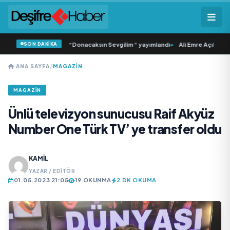
SON DAKİKA
amlı ‘dan İkinci Tekli “Donacaksın Sevgilim “ yayımlandı
•
Ali Emre Açıkgöz Gal
ANA SAYFA
/
MAGAZIN
MAGAZIN
Ünlü televizyon sunucusu Raif Akyüz
Number One Türk TV’ ye transfer oldu
KAMIL
YAZAR / EDITÖR
01.05.2023 21:05
19 OKUNMA
2 DK OKUMA