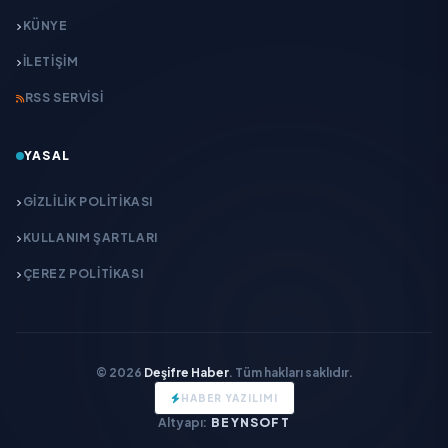
KÜNYE
İLETIŞIM
RSS SERVISI
YASAL
GIZLILIK POLITIKASI
KULLANIM ŞARTLARI
ÇEREZ POLITIKASI
© 2026
Deşifre Haber
. Tüm hakları saklıdır.
HABER YAZILIMI
Altyapı:
BEYNSOFT