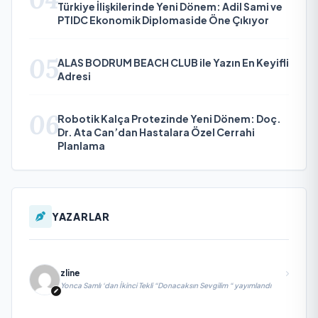
Türkiye İlişkilerinde Yeni Dönem: Adil Sami ve
PTIDC Ekonomik Diplomaside Öne Çıkıyor
05
ALAS BODRUM BEACH CLUB ile Yazın En Keyifli
Adresi
06
Robotik Kalça Protezinde Yeni Dönem: Doç.
Dr. Ata Can’dan Hastalara Özel Cerrahi
Planlama
YAZARLAR
zline
Yonca Samlı ‘dan İkinci Tekli “Donacaksın Sevgilim “ yayımlandı