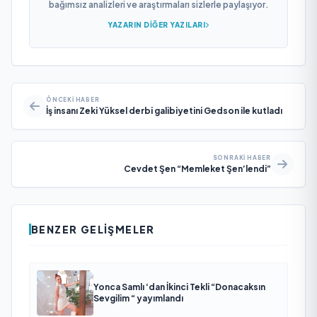
bağımsız analizleri ve araştırmaları sizlerle paylaşıyor.
YAZARIN DIĞER YAZILARI
ÖNCEKI HABER
İş insanı Zeki Yüksel derbi galibiyetini Gedson ile kutladı
SONRAKI HABER
Cevdet Şen “Memleket Şen’lendi”
BENZER GELIŞMELER
Yonca Samlı ‘dan İkinci Tekli “Donacaksın
Sevgilim “ yayımlandı