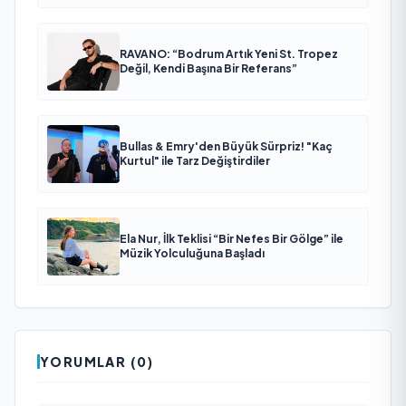
RAVANO: “Bodrum Artık Yeni St. Tropez
Değil, Kendi Başına Bir Referans”
Bullas & Emry'den Büyük Sürpriz! "Kaç
Kurtul" ile Tarz Değiştirdiler
Ela Nur, İlk Teklisi “Bir Nefes Bir Gölge” ile
Müzik Yolculuğuna Başladı
YORUMLAR (0)