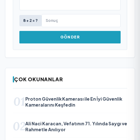
8 + 2 = ?
GÖNDER
ÇOK OKUNANLAR
01
Proton Güvenlik Kamerası ile En İyi Güvenlik
Kameralarını Keşfedin
02
Ali Naci Karacan, Vefatının 71. Yılında Saygı ve
Rahmetle Anılıyor