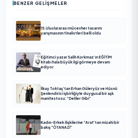
BENZER GELIŞMELER
15.Uluslararası mücevher tasarım
yarışmasının finalistleri belli oldu
Eğitimci yazar Salih Korkmaz’ın EĞİTİM
kitabı hala büyük ilgi görmeye devam
ediyor
İlkay Toktaş’tan Erhan Güleryüz ve Hüsnü
Şenlendirici işbirliğiyle duygusal bir aşk
manifestosu: “Deliler Gibi”
Kadın-Erkek ilişkilerine “Araf’tan mizahi bir
bakış “ÖTANAZİ”