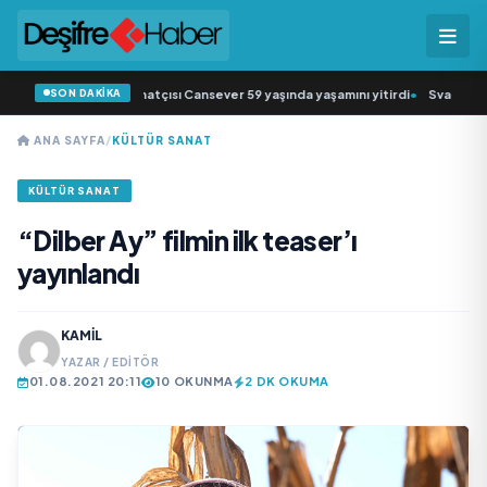
SON DAKİKA
k müziğin sevilen sanatçısı Cansever 59 yaşında yaşamını yitirdi
•
Svadba Zinc
ANA SAYFA
/
KÜLTÜR SANAT
KÜLTÜR SANAT
“Dilber Ay” filmin ilk teaser’ı
yayınlandı
KAMIL
YAZAR / EDITÖR
01.08.2021 20:11
10 OKUNMA
2 DK OKUMA