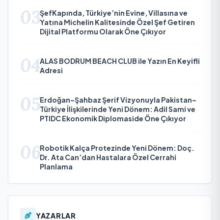
03
ŞefKapında, Türkiye’nin Evine, Villasına ve
Yatına Michelin Kalitesinde Özel Şef Getiren
Dijital Platformu Olarak Öne Çıkıyor
04
ALAS BODRUM BEACH CLUB ile Yazın En Keyifli
Adresi
05
Erdoğan–Şahbaz Şerif Vizyonuyla Pakistan–
Türkiye İlişkilerinde Yeni Dönem: Adil Sami ve
PTIDC Ekonomik Diplomaside Öne Çıkıyor
06
Robotik Kalça Protezinde Yeni Dönem: Doç.
Dr. Ata Can’dan Hastalara Özel Cerrahi
Planlama
YAZARLAR