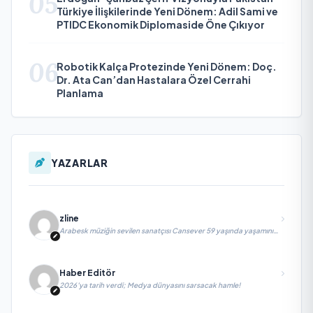
05
Türkiye İlişkilerinde Yeni Dönem: Adil Sami ve
PTIDC Ekonomik Diplomaside Öne Çıkıyor
06
Robotik Kalça Protezinde Yeni Dönem: Doç.
Dr. Ata Can’dan Hastalara Özel Cerrahi
Planlama
YAZARLAR
zline
Arabesk müziğin sevilen sanatçısı Cansever 59 yaşında yaşamını
yitirdi
Haber Editör
2026’ya tarih verdi; Medya dünyasını sarsacak hamle!