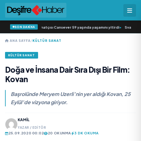
SON DAKİKA
 müziğin sevilen sanatçısı Cansever 59 yaşında yaşamını yitirdi
•
Svadba Zinci
ANA SAYFA
/
KÜLTÜR SANAT
KÜLTÜR SANAT
Doğa ve İnsana Dair Sıra Dışı Bir Film:
Kovan
Başrolünde Meryem Uzerli’nin yer aldığı Kovan, 25
Eylül’de vizyona giriyor.
KAMIL
YAZAR / EDITÖR
25.09.2020 00:02
20 OKUNMA
3 DK OKUMA