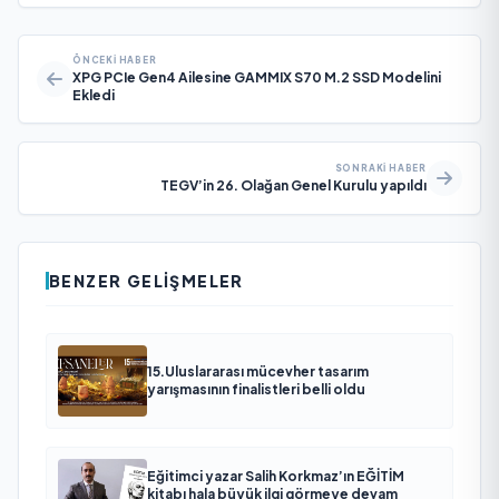
ÖNCEKI HABER
XPG PCIe Gen4 Ailesine GAMMIX S70 M.2 SSD Modelini
Ekledi
SONRAKI HABER
TEGV’in 26. Olağan Genel Kurulu yapıldı
BENZER GELIŞMELER
15.Uluslararası mücevher tasarım
yarışmasının finalistleri belli oldu
Eğitimci yazar Salih Korkmaz’ın EĞİTİM
kitabı hala büyük ilgi görmeye devam