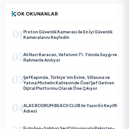
ÇOK OKUNANLAR
01
Proton Güvenlik Kamerası ile En İyi Güvenlik
Kameralarını Keşfedin
02
Ali Naci Karacan, Vefatının 71. Yılında Saygı ve
Rahmetle Anılıyor
03
ŞefKapında, Türkiye’nin Evine, Villasına ve
Yatına Michelin Kalitesinde Özel Şef Getiren
Dijital Platformu Olarak Öne Çıkıyor
04
ALAS BODRUM BEACH CLUB ile Yazın En Keyifli
Adresi
Erdoğan–Şahbaz Şerif Vizyonuyla Pakistan–