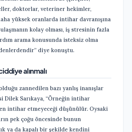
ler, doktorlar, veteriner hekimler,
daha yüksek oranlarda intihar davranışına
ulaşmanın kolay olması, iş stresinin fazla
 yardım arama konusunda isteksiz olma
edenlerdendir” diye konuştu.
iddiye alınmalı
lduğu zannedilen bazı yanlış inanışlar
i Dilek Sarıkaya, “Örneğin intihar
en intihar etmeyeceği düşünülür. Oysaki
ların pek çoğu öncesinde bunun
ık ya da kapalı bir şekilde kendini