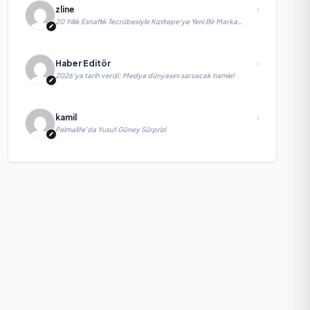
zline
20 Yıllık Esnaflık Tecrübesiyle Kızıltepe'ye Yeni Bir Marka
Kazandırdı
Haber Editör
2026’ya tarih verdi; Medya dünyasını sarsacak hamle!
kamil
Palmalife’da Yusuf Güney Sürprizi