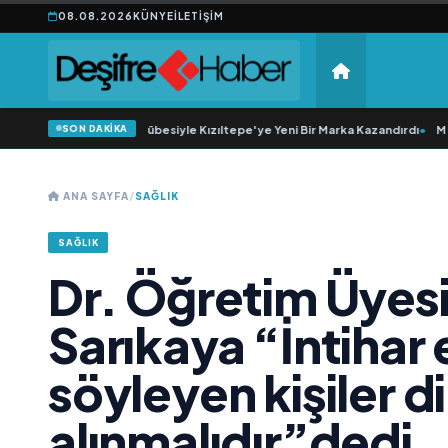
08.08.2026
KÜNYE
İLETIŞIM
SON DAKİKA
20 Yıllık Esnaflık Tecrübesiyle Kızıltepe'ye Yeni Bir Marka Kazandırdı
•
M Lisa
ANA SAYFA
/
SAĞLIK
SAĞLIK
Dr. Öğretim Üyesi
Sarıkaya “İntihar
söyleyen kişiler d
alınmalıdır”dedi