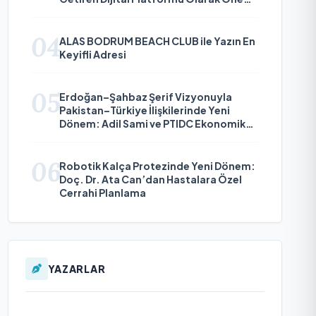
Çıkıyor
04
ALAS BODRUM BEACH CLUB ile Yazın En
Keyifli Adresi
05
Erdoğan–Şahbaz Şerif Vizyonuyla
Pakistan–Türkiye İlişkilerinde Yeni
Dönem: Adil Sami ve PTIDC Ekonomik
Diplomaside Öne Çıkıyor
06
Robotik Kalça Protezinde Yeni Dönem:
Doç. Dr. Ata Can’dan Hastalara Özel
Cerrahi Planlama
YAZARLAR