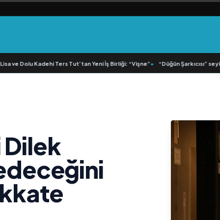
 ve Dolu Kadehi Ters Tut’tan Yeni İş Birliği: “Vişne”
•
“Düğün Şarkıcısı” seyircis
 Dilek
 edeceğini
ikkate