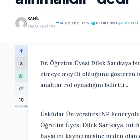
KAMIL
14.02.2021 13:55
10 OKUNMA
6 DK OK
YAZAR / EDITÖR
Dr. Öğretim Üyesi Dilek Sarıkaya bir
X
etmeye meyilli olduğunu gösteren iş
anahtar rol oynadığını belirtti...
10
OKUNMA
Üsküdar Üniversitesi NP Feneryolu
Öğretim Üyesi Dilek Sarıkaya, intih
hayatını kaybetmesine neden olan ç