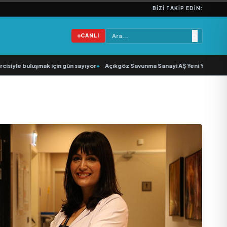
BIZI TAKIP EDIN:
CANLI
iyle buluşmak için gün sayıyor
•
Açıkgöz Savunma Sanayi AŞ Yeni Yönetim Kuru