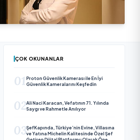
ÇOK OKUNANLAR
01
Proton Güvenlik Kamerası ile En İyi
Güvenlik Kameralarını Keşfedin
02
Ali Naci Karacan, Vefatının 71. Yılında
Saygı ve Rahmetle Anılıyor
03
ŞefKapında, Türkiye’nin Evine, Villasına
ve Yatına Michelin Kalitesinde Özel Şef
Getiren Dijital Platformu Olarak Öne