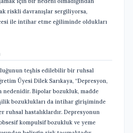
şamak için bir nedeni olmadığından
k riskli davranışlar sergiliyorsa,
si ile intihar etme eğiliminde oldukları
n
luğunun teşhis edilebilir bir ruhsal
retim Üyesi Dilek Sarıkaya, “Depresyon,
n nedenidir. Bipolar bozukluk, madde
şilik bozuklukları da intihar girişiminde
er ruhsal hastalıklardır. Depresyonun
, obsesif kompulsif bozukluk ve yeme
çısından belirgin risk taşımaktadır.