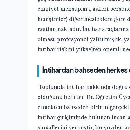
emniyet mensupları, askeri personel
hemşireler) diğer mesleklere göre 
rastlanmaktadır. İntihar araçlarına 
olması, profesyonel yalıtılmışlık,
intihar riskini yükselten önemli n
İntihardan bahseden herkes c
Toplumda intihar hakkında doğru o
olduğunu belirten Dr. Öğretim Üyes
etmekten bahseden birinin gerçekt
intihar girişiminde bulunan insan
sinyallerini vermiştir, bu yüzden aç