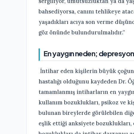
sergiliyor, umutsuzluktan ya da ya
bahsediyorsa, canını tehlikeye ataca
yaşadıkları acıya son verme düşünce
göz önünde bulundurulmalıdır.”
En yaygın neden; depresyo
İntihar eden kişilerin büyük çoğun
hastalığı olduğunu kaydeden Dr. Öğ
tamamlanmış intiharların en yaygı
kullanım bozuklukları, psikoz ve ki
bulunan bireylerde görülebilen diğ
eşlik ettiği anksiyete bozuklukları
bozuklukları da intihar davranışı a