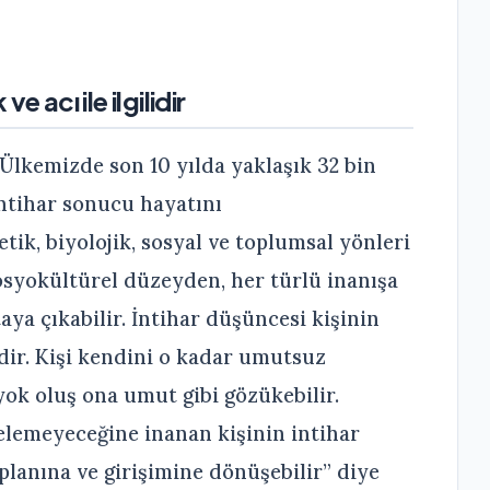
 acı ile ilgilidir
“Ülkemizde son 10 yılda yaklaşık 32 bin
 intihar sonucu hayatını
etik, biyolojik, sosyal ve toplumsal yönleri
sosyokültürel düzeyden, her türlü inanışa
aya çıkabilir. İntihar düşüncesi kişinin
idir. Kişi kendini o kadar umutsuz
yok oluş ona umut gibi gözükebilir.
elemeyeceğine inanan kişinin intihar
 planına ve girişimine dönüşebilir” diye