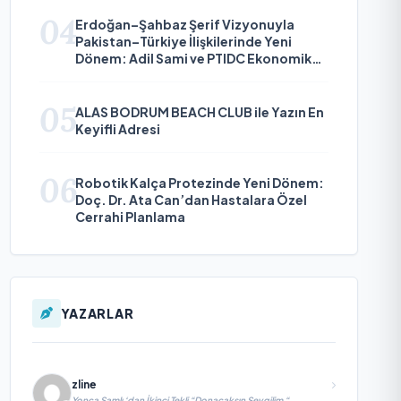
04
Erdoğan–Şahbaz Şerif Vizyonuyla
Pakistan–Türkiye İlişkilerinde Yeni
Dönem: Adil Sami ve PTIDC Ekonomik
Diplomaside Öne Çıkıyor
05
ALAS BODRUM BEACH CLUB ile Yazın En
Keyifli Adresi
06
Robotik Kalça Protezinde Yeni Dönem:
Doç. Dr. Ata Can’dan Hastalara Özel
Cerrahi Planlama
YAZARLAR
zline
Yonca Samlı ‘dan İkinci Tekli “Donacaksın Sevgilim “