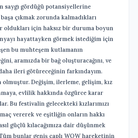
n saygı gördüğü potansiyellerine
e başa çıkmak zorunda kalmadıkları
r oldukları için haksız bir duruma boyun
nyayı hayattayken görmek istediğim için
eşen bu muhteşem kutlamanın
ğini, aramızda bir bağ oluşturacağını, ve
daha ileri götüreceğinin farkındayım.
 olmuştur. Değişim, ilerleme, gelişim, kız
nmaya, evlilik hakkında özgürce karar
ar. Bu festivalin gelecekteki kızlarımızı
 amaç vererek ve eşitliğin onların hakkı
nasıl güçlü kılacağımıza dair düşünmek
. Tüm bunlar geniş çaplı WOW hareketinin