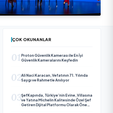
ÇOK OKUNANLAR
01
Proton Güvenlik Kamerası ile En İyi
Güvenlik Kameralarını Keşfedin
02
Ali Naci Karacan, Vefatının 71. Yılında
Saygı ve Rahmetle Anılıyor
03
ŞefKapında, Türkiye’nin Evine, Villasına
ve Yatına Michelin Kalitesinde Özel Şef
Getiren Dijital Platformu Olarak Öne
Çıkıyor