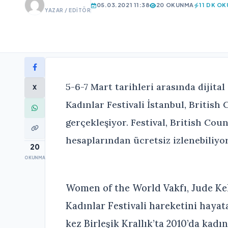
05.03.2021 11:38
20 OKUNMA
11 DK O
YAZAR / EDITÖR
5-6-7 Mart tarihleri arasında diji
X
Kadınlar Festivali İstanbul, British C
gerçekleşiyor. Festival, British Cou
hesaplarından ücretsiz izlenebiliyor
20
OKUNMA
Women of the World Vakfı, Jude Ke
Kadınlar Festivali hareketini hayat
kez Birleşik Krallık’ta 2010’da kadı