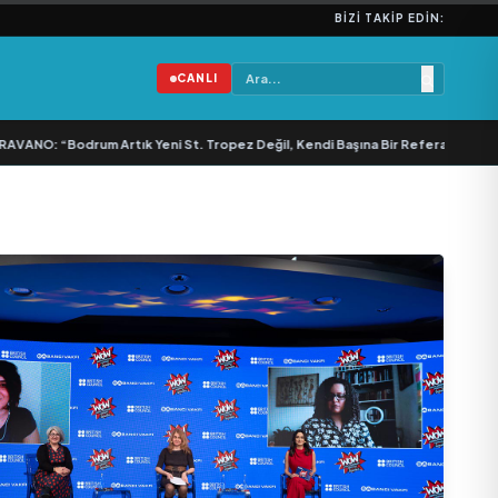
BIZI TAKIP EDIN:
CANLI
NO: “Bodrum Artık Yeni St. Tropez Değil, Kendi Başına Bir Referans”
•
Bullas