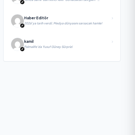
yayımlandı
Haber Editör
2026’ya tarih verdi; Medya dünyasını sarsacak hamle!
kamil
Palmalife’da Yusuf Güney Sürprizi