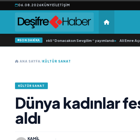
06.08.2026
KÜNYE
İLETIŞIM
SON DAKİKA
ca Samlı ‘dan İkinci Tekli “Donacaksın Sevgilim “ yayımlandı
•
Ali Emre Açıkgöz
ANA SAYFA
/
KÜLTÜR SANAT
KÜLTÜR SANAT
Dünya kadınlar fes
aldı
KAMIL