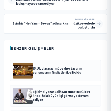
buluşmaya devam ediyor
SONRAKI HABER
Esin İris “Her Yanım Beyaz” adlı şarkısını müzikseverlerle
buluşturdu
BENZER GELIŞMELER
15.Uluslararası mücevher tasarım
yarışmasının finalistleri belli oldu
Eğitimci yazar Salih Korkmaz’ın EĞİTİM
kitabı hala büyük ilgi görmeye devam
ediyor