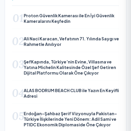
01
Proton Güvenlik Kamerası ile En İyi Güvenlik
Kameralarını Keşfedin
02
Ali Naci Karacan, Vefatının 71. Yılında Saygı ve
Rahmetle Anılıyor
03
ŞefKapında, Türkiye’nin Evine, Villasına ve
Yatına Michelin Kalitesinde Özel Şef Getiren
Dijital Platformu Olarak Öne Çıkıyor
04
ALAS BODRUM BEACH CLUB ile Yazın En Keyifli
Adresi
05
Erdoğan–Şahbaz Şerif Vizyonuyla Pakistan–
Türkiye İlişkilerinde Yeni Dönem: Adil Sami ve
PTIDC Ekonomik Diplomaside Öne Çıkıyor