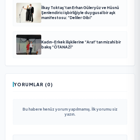
İlkay Toktaş’tan Erhan Güleryüz ve Hüsnü
Şenlendirici işbirliğiyle duygusal bir aşk
manifestosu: “Deliler Gibi”
Kadın-Erkek ilişkilerine “Araf’tan mizahi bir
bakış “ÖTANAZİ”
YORUMLAR (0)
Bu habere henüz yorum yapılmamış. İlk yorumu siz
yazın.