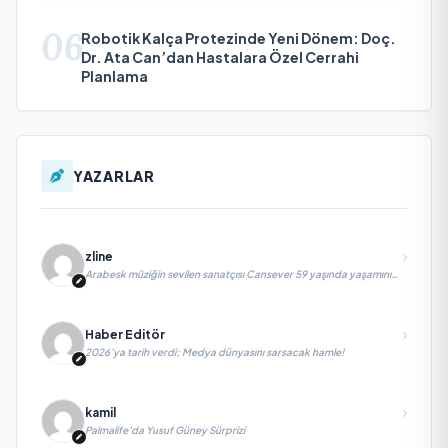
06
Robotik Kalça Protezinde Yeni Dönem: Doç.
Dr. Ata Can’dan Hastalara Özel Cerrahi
Planlama
YAZARLAR
zline
Arabesk müziğin sevilen sanatçısı Cansever 59 yaşında yaşamını
yitirdi
Haber Editör
2026’ya tarih verdi; Medya dünyasını sarsacak hamle!
kamil
Palmalife’da Yusuf Güney Sürprizi