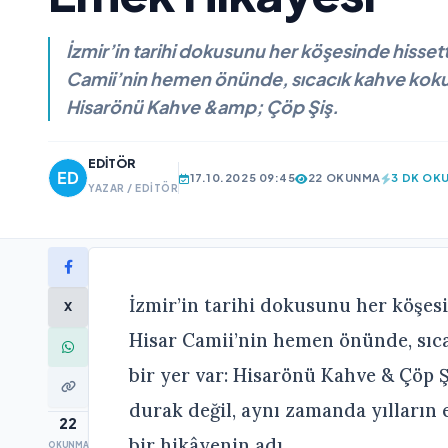
İzmir’in tarihi dokusunu her köşesinde hissett
Camii’nin hemen önünde, sıcacık kahve kokus
Hisarönü Kahve &amp; Çöp Şiş.
EDITÖR
17.10.2025 09:45
22 OKUNMA
3 DK OK
YAZAR / EDITÖR
İzmir’in tarihi dokusunu her köşesi
X
Hisar Camii’nin hemen önünde, sıc
bir yer var: Hisarönü Kahve & Çöp Ş
durak değil, aynı zamanda yılların 
22
bir hikâyenin adı.
OKUNMA