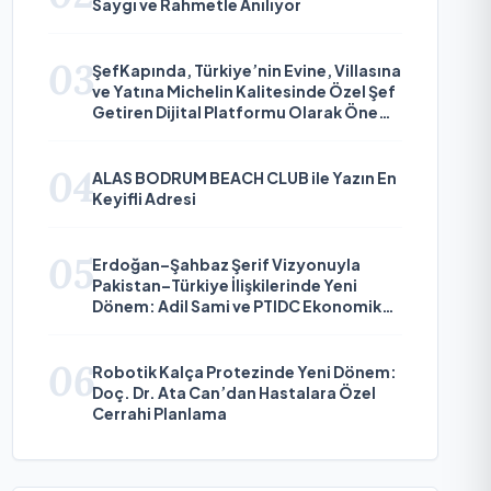
Saygı ve Rahmetle Anılıyor
03
ŞefKapında, Türkiye’nin Evine, Villasına
ve Yatına Michelin Kalitesinde Özel Şef
Getiren Dijital Platformu Olarak Öne
Çıkıyor
04
ALAS BODRUM BEACH CLUB ile Yazın En
Keyifli Adresi
05
Erdoğan–Şahbaz Şerif Vizyonuyla
Pakistan–Türkiye İlişkilerinde Yeni
Dönem: Adil Sami ve PTIDC Ekonomik
Diplomaside Öne Çıkıyor
06
Robotik Kalça Protezinde Yeni Dönem:
Doç. Dr. Ata Can’dan Hastalara Özel
Cerrahi Planlama