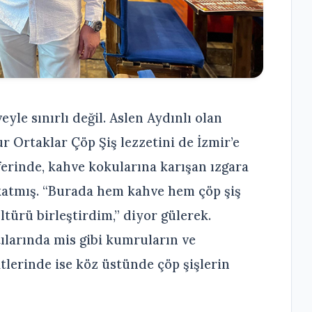
yle sınırlı değil. Aslen Aydınlı olan
 Ortaklar Çöp Şiş lezzetini de İzmir’e
ferinde, kahve kokularına karışan ızgara
 katmış. “Burada hem kahve hem çöp şiş
ltürü birleştirdim,” diyor gülerek.
larında mis gibi kumruların ve
atlerinde ise köz üstünde çöp şişlerin