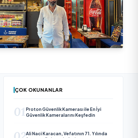
ÇOK OKUNANLAR
01
Proton Güvenlik Kamerası ile En İyi
Güvenlik Kameralarını Keşfedin
02
Ali Naci Karacan, Vefatının 71. Yılında