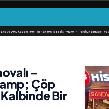
Dolu Kadehi Ters Tut’tan Yeni İş Birliği: “Vişne”
•
“Düğün Şarkıcısı” seyircisiyle
ovalı –
&amp; Çöp
 Kalbinde Bir