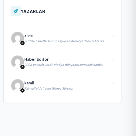
YAZARLAR
zline
20 Yıllık Esnaflık Tecrübesiyle Kızıltepe'ye Yeni Bir Marka
Kazandırdı
Haber Editör
2026’ya tarih verdi; Medya dünyasını sarsacak hamle!
kamil
Palmalife’da Yusuf Güney Sürprizi