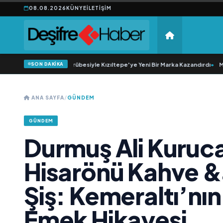
08.08.2026
KÜNYE
İLETIŞIM
SON DAKİKA
Yıllık Esnaflık Tecrübesiyle Kızıltepe'ye Yeni Bir Marka Kazandırdı
•
M Lisa ve 
ANA SAYFA
/
GÜNDEM
GÜNDEM
Durmuş Ali Kuruca
Hisarönü Kahve 
Şiş: Kemeraltı’nın
Emek Hikayesi