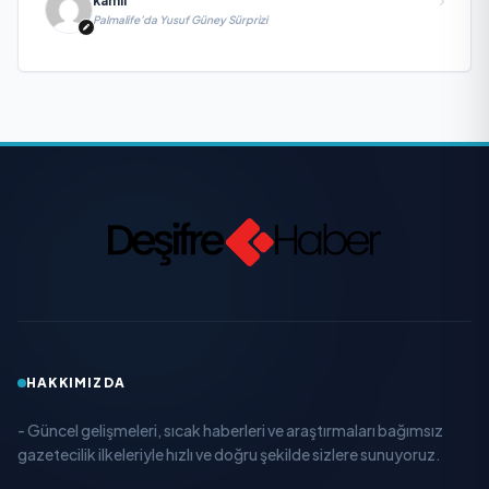
kamil
Palmalife’da Yusuf Güney Sürprizi
HAKKIMIZDA
- Güncel gelişmeleri, sıcak haberleri ve araştırmaları bağımsız
gazetecilik ilkeleriyle hızlı ve doğru şekilde sizlere sunuyoruz.