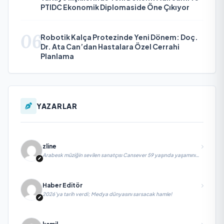
PTIDC Ekonomik Diplomaside Öne Çıkıyor
06
Robotik Kalça Protezinde Yeni Dönem: Doç.
Dr. Ata Can’dan Hastalara Özel Cerrahi
Planlama
YAZARLAR
zline
Arabesk müziğin sevilen sanatçısı Cansever 59 yaşında yaşamını
yitirdi
Haber Editör
2026’ya tarih verdi; Medya dünyasını sarsacak hamle!