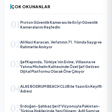
ÇOK OKUNANLAR
01
Proton Güvenlik Kamerası ile En İyi Güvenlik
Kameralarını Keşfedin
02
Ali Naci Karacan, Vefatının 71. Yılında Saygı ve
Rahmetle Anılıyor
03
ŞefKapında, Türkiye’nin Evine, Villasına ve
Yatına Michelin Kalitesinde Özel Şef Getiren
Dijital Platformu Olarak Öne Çıkıyor
04
ALAS BODRUM BEACH CLUB ile Yazın En Keyifli
Adresi
05
Erdoğan–Şahbaz Şerif Vizyonuyla Pakistan–
Türkiye İlişkilerinde Yeni Dönem: Adil Sami ve