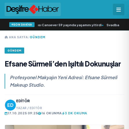
SON DAKİKA
ğin sevilen sanatçısı Cansever 59 yaşında yaşamını yitirdi
•
Svadba Zincirleri
ANA SAYFA
/
GÜNDEM
GÜNDEM
Efsane Sürmeli’den Işıltılı Dokunuşlar
Profesyonel Makyajın Yeni Adresi: Efsane Sürmeli
Makeup Studio.
EDITÖR
YAZAR / EDITÖR
17.10.2025 09:25
16 OKUNMA
3 DK OKUMA