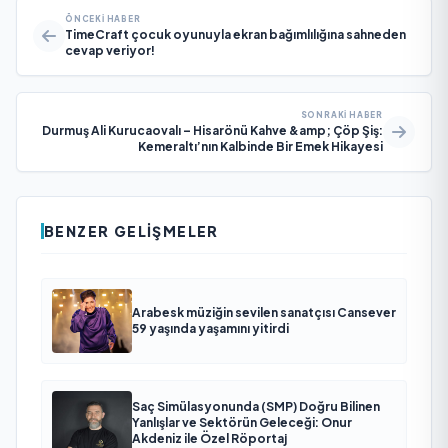
ÖNCEKI HABER
TimeCraft çocuk oyunuyla ekran bağımlılığına sahneden
cevap veriyor!
SONRAKI HABER
Durmuş Ali Kurucaovalı – Hisarönü Kahve &amp; Çöp Şiş:
Kemeraltı’nın Kalbinde Bir Emek Hikayesi
BENZER GELIŞMELER
Arabesk müziğin sevilen sanatçısı Cansever
59 yaşında yaşamını yitirdi
Saç Simülasyonunda (SMP) Doğru Bilinen
Yanlışlar ve Sektörün Geleceği: Onur
Akdeniz ile Özel Röportaj