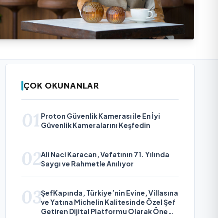
ÇOK OKUNANLAR
01
Proton Güvenlik Kamerası ile En İyi
Güvenlik Kameralarını Keşfedin
02
Ali Naci Karacan, Vefatının 71. Yılında
Saygı ve Rahmetle Anılıyor
03
ŞefKapında, Türkiye’nin Evine, Villasına
ve Yatına Michelin Kalitesinde Özel Şef
Getiren Dijital Platformu Olarak Öne