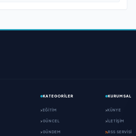
KATEGORILER
KURUMSAL
EĞITIM
KÜNYE
GÜNCEL
İLETIŞIM
GÜNDEM
RSS SERVISI