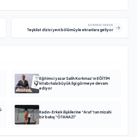
SONRAKI HABER
Teşkilat dizisi yeni bölümüyle ekranlara geliyor
Eğitimci yazar Salih Korkmaz’ın EĞİTİM
kitabı hala büyük ilgi görmeye devam
ediyor
ü
Kadın-Erkek ilişkilerine “Araf’tan mizahi
bir bakış “ÖTANAZİ”