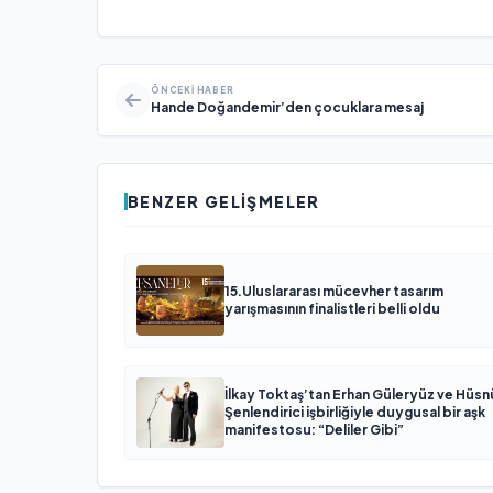
ÖNCEKI HABER
Hande Doğandemir’den çocuklara mesaj
BENZER GELIŞMELER
15.Uluslararası mücevher tasarım
yarışmasının finalistleri belli oldu
İlkay Toktaş’tan Erhan Güleryüz ve Hüsn
Şenlendirici işbirliğiyle duygusal bir aşk
manifestosu: “Deliler Gibi”