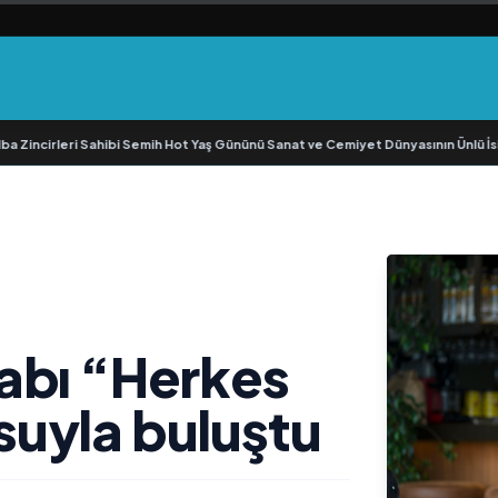
incirleri Sahibi Semih Hot Yaş Gününü Sanat ve Cemiyet Dünyasının Ünlü İsimler
itabı “Herkes
uyla buluştu