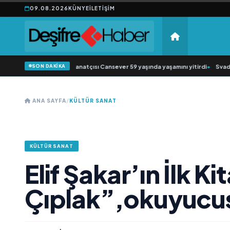
09.08.2026
KÜNYE
İLETIŞIM
SON DAKİKA
besk müziğin sevilen sanatçısı Cansever 59 yaşında yaşamını yitirdi
•
Svadba Z
ANA SAYFA
/
KÜLTÜR SANAT
KÜLTÜR SANAT
Elif Şakar’ın İlk K
Çıplak”,okuyucus