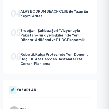
Çıkıyor
04
ALAS BODRUM BEACH CLUB ile Yazın En
Keyifli Adresi
05
Erdoğan–Şahbaz Şerif Vizyonuyla
Pakistan–Türkiye İlişkilerinde Yeni
Dönem: Adil Sami ve PTIDC Ekonomik
Diplomaside Öne Çıkıyor
06
Robotik Kalça Protezinde Yeni Dönem:
Doç. Dr. Ata Can’dan Hastalara Özel
Cerrahi Planlama
YAZARLAR