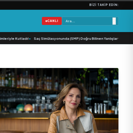
BIZI TAKIP EDIN:
CANLI
iyle Kutladı!
•
Saç Simülasyonunda (SMP) Doğru Bilinen Yanlışlar ve Sektörün