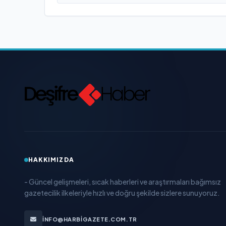
HAKKIMIZDA
- Güncel gelişmeleri, sıcak haberleri ve araştırmaları bağımsız
gazetecilik ilkeleriyle hızlı ve doğru şekilde sizlere sunuyoruz.
INFO@HARBIGAZETE.COM.TR