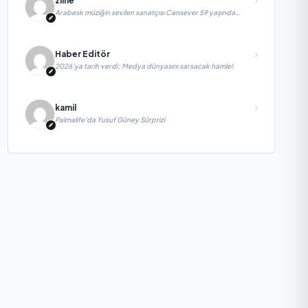
zline
Arabesk müziğin sevilen sanatçısı Cansever 59 yaşında
yaşamını yitirdi
Haber Editör
2026’ya tarih verdi; Medya dünyasını sarsacak hamle!
kamil
Palmalife’da Yusuf Güney Sürprizi