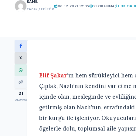
KAMIL
08.12.2021 19:09
21 OKUNMA
1 DK OK
YAZAR / EDITÖR
X
Elif Şakar
‘ın hem sürükleyici hem 
Çıplak, Nazlı’nın kendini var etme m
21
içinde olan, mesleğinde ve evliliği
OKUNMA
getirmiş olan Nazlı’nın, etrafındak
bir kurgu ile işleniyor. Okuyucular
ögelerle dolu, toplumsal aile yapıs