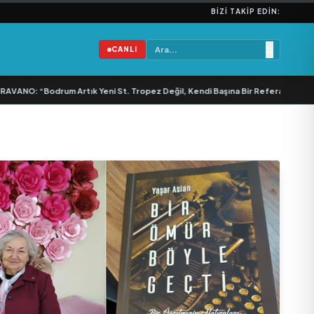
BIZI TAKIP EDIN:
CANLI
NO: “Bodrum Artık Yeni St. Tropez Değil, Kendi Başına Bir Referans”
•
Bullas