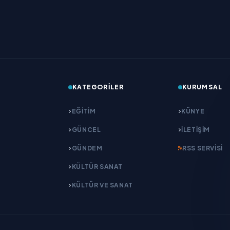
KATEGORILER
KURUMSAL
EĞITIM
KÜNYE
GÜNCEL
İLETIŞIM
GÜNDEM
RSS SERVISI
KÜLTÜR SANAT
KÜLTÜR VE SANAT