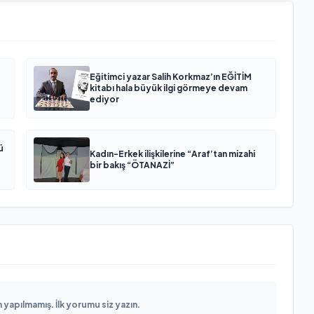
Eğitimci yazar Salih Korkmaz’ın EĞİTİM
kitabı hala büyük ilgi görmeye devam
ediyor
ü
Kadın-Erkek ilişkilerine “Araf’tan mizahi
bir bakış “ÖTANAZİ”
yapılmamış. İlk yorumu siz yazın.