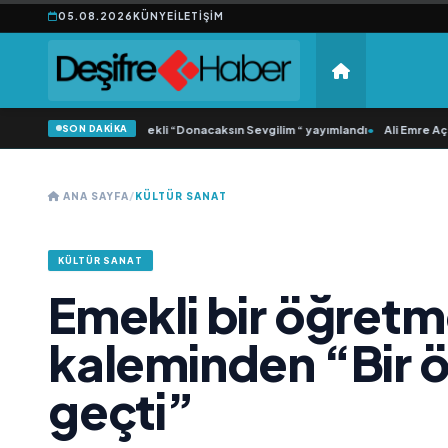
05.08.2026
KÜNYE
İLETIŞIM
SON DAKİKA
ca Samlı ‘dan İkinci Tekli “Donacaksın Sevgilim “ yayımlandı
•
Ali Emre Açıkgöz
ANA SAYFA
/
KÜLTÜR SANAT
KÜLTÜR SANAT
Emekli bir öğretm
kaleminden “Bir 
geçti”