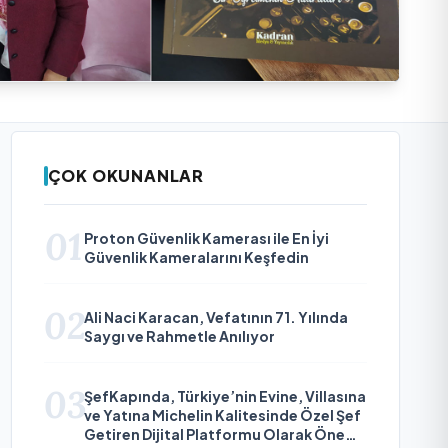
ÇOK OKUNANLAR
01
Proton Güvenlik Kamerası ile En İyi
Güvenlik Kameralarını Keşfedin
02
Ali Naci Karacan, Vefatının 71. Yılında
Saygı ve Rahmetle Anılıyor
03
ŞefKapında, Türkiye’nin Evine, Villasına
ve Yatına Michelin Kalitesinde Özel Şef
Getiren Dijital Platformu Olarak Öne