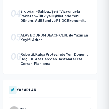
Çıkıyor
04
Erdoğan–Şahbaz Şerif Vizyonuyla
Pakistan–Türkiye İlişkilerinde Yeni
Dönem: Adil Sami ve PTIDC Ekonomik
Diplomaside Öne Çıkıyor
05
ALAS BODRUM BEACH CLUB ile Yazın En
Keyifli Adresi
06
Robotik Kalça Protezinde Yeni Dönem:
Doç. Dr. Ata Can’dan Hastalara Özel
Cerrahi Planlama
YAZARLAR