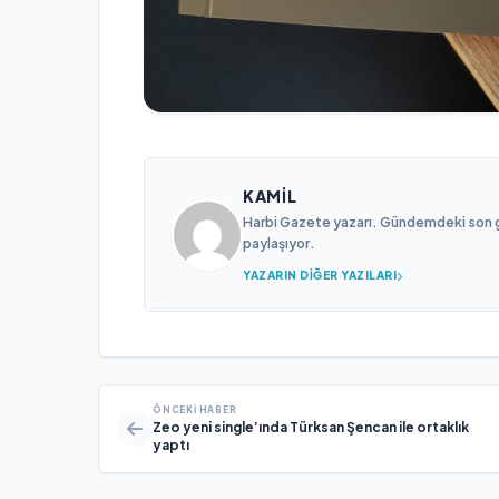
KAMIL
Harbi Gazete yazarı. Gündemdeki son gel
paylaşıyor.
YAZARIN DIĞER YAZILARI
ÖNCEKI HABER
Zeo yeni single’ında Türksan Şencan ile ortaklık
yaptı