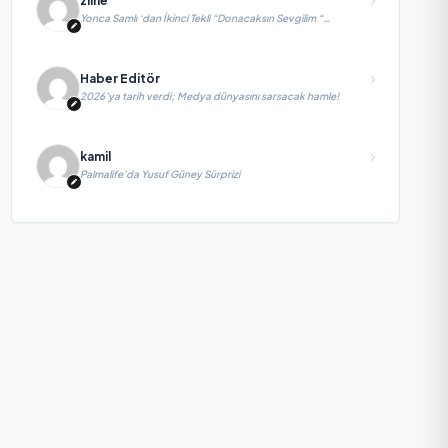
zline
Yonca Samlı ‘dan İkinci Tekli “Donacaksın Sevgilim “
yayımlandı
Haber Editör
2026’ya tarih verdi; Medya dünyasını sarsacak hamle!
kamil
Palmalife’da Yusuf Güney Sürprizi