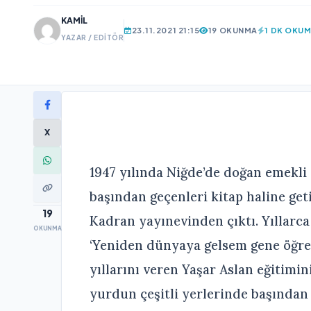
KAMIL
23.11.2021 21:15
19 OKUNMA
1 DK OKU
YAZAR / EDITÖR
X
1947 yılında Niğde’de doğan emekli
başından geçenleri kitap haline geti
19
Kadran yayınevinden çıktı. Yıllarc
OKUNMA
‘Yeniden dünyaya gelsem gene öğre
yıllarını veren Yaşar Aslan eğitimi
yurdun çeşitli yerlerinde başından 