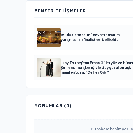
BENZER GELIŞMELER
15.Uluslararası mücevher tasarım
yarışmasının finalistleri belli oldu
İlkay Toktaş’tan Erhan Güleryüz ve Hüsn
Şenlendirici işbirliğiyle duygusal bir aşk
manifestosu: “Deliler Gibi”
YORUMLAR (0)
Bu habere henüz yorum 