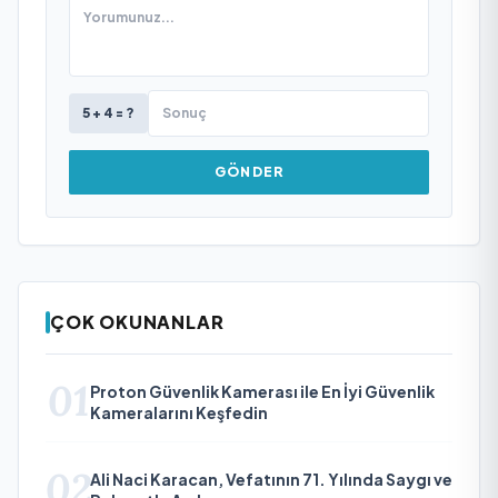
5 + 4 = ?
GÖNDER
ÇOK OKUNANLAR
01
Proton Güvenlik Kamerası ile En İyi Güvenlik
Kameralarını Keşfedin
02
Ali Naci Karacan, Vefatının 71. Yılında Saygı ve