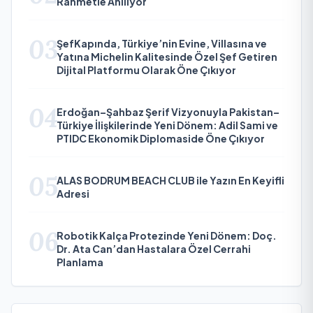
Rahmetle Anılıyor
03
ŞefKapında, Türkiye’nin Evine, Villasına ve
Yatına Michelin Kalitesinde Özel Şef Getiren
Dijital Platformu Olarak Öne Çıkıyor
04
Erdoğan–Şahbaz Şerif Vizyonuyla Pakistan–
Türkiye İlişkilerinde Yeni Dönem: Adil Sami ve
PTIDC Ekonomik Diplomaside Öne Çıkıyor
05
ALAS BODRUM BEACH CLUB ile Yazın En Keyifli
Adresi
06
Robotik Kalça Protezinde Yeni Dönem: Doç.
Dr. Ata Can’dan Hastalara Özel Cerrahi
Planlama