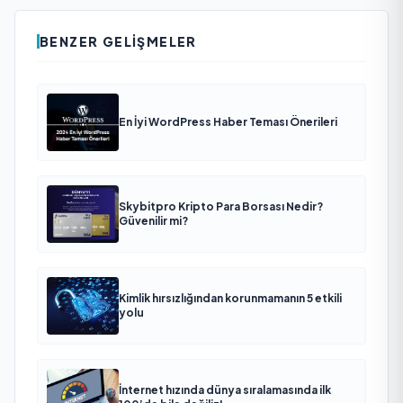
BENZER GELIŞMELER
En İyi WordPress Haber Teması Önerileri
Skybitpro Kripto Para Borsası Nedir?
Güvenilir mi?
Kimlik hırsızlığından korunmamanın 5 etkili
yolu
İnternet hızında dünya sıralamasında ilk