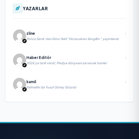
YAZARLAR
zline
Yonca Samlı ‘dan İkinci Tekli “Donacaksın Sevgilim “ yayımlandı
Haber Editör
2026’ya tarih verdi; Medya dünyasını sarsacak hamle!
kamil
Palmalife’da Yusuf Güney Sürprizi