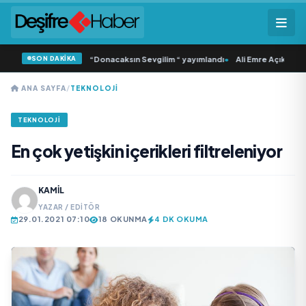
SON DAKİKA
mlı ‘dan İkinci Tekli “Donacaksın Sevgilim “ yayımlandı
•
Ali Emre Açıkgöz Gali
ANA SAYFA
/
TEKNOLOJI
TEKNOLOJI
En çok yetişkin içerikleri filtreleniyor
KAMIL
YAZAR / EDITÖR
29.01.2021 07:10
18 OKUNMA
4 DK OKUMA