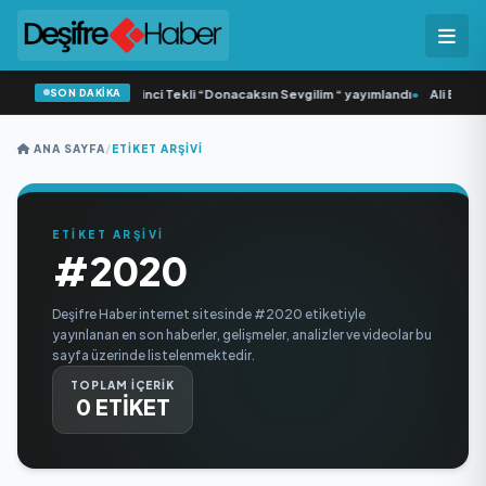
SON DAKİKA
•
Yonca Samlı ‘dan İkinci Tekli “Donacaksın Sevgilim “ yayımlandı
•
Ali Emre A
ANA SAYFA
/
ETIKET ARŞIVI
ETİKET ARŞİVİ
#2020
Deşifre Haber internet sitesinde #2020 etiketiyle
yayınlanan en son haberler, gelişmeler, analizler ve videolar bu
sayfa üzerinde listelenmektedir.
TOPLAM İÇERİK
0 ETİKET