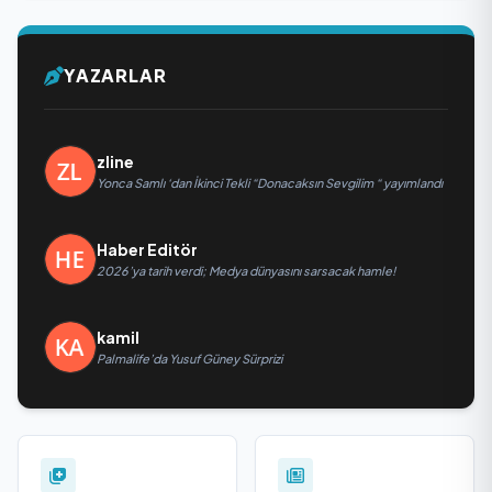
YAZARLAR
zline
Yonca Samlı ‘dan İkinci Tekli “Donacaksın Sevgilim “ yayımlandı
Haber Editör
2026’ya tarih verdi; Medya dünyasını sarsacak hamle!
kamil
Palmalife’da Yusuf Güney Sürprizi