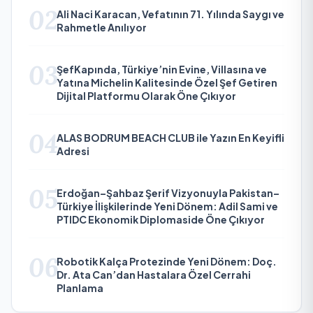
02
Ali Naci Karacan, Vefatının 71. Yılında Saygı ve
Rahmetle Anılıyor
03
ŞefKapında, Türkiye’nin Evine, Villasına ve
Yatına Michelin Kalitesinde Özel Şef Getiren
Dijital Platformu Olarak Öne Çıkıyor
04
ALAS BODRUM BEACH CLUB ile Yazın En Keyifli
Adresi
05
Erdoğan–Şahbaz Şerif Vizyonuyla Pakistan–
Türkiye İlişkilerinde Yeni Dönem: Adil Sami ve
PTIDC Ekonomik Diplomaside Öne Çıkıyor
06
Robotik Kalça Protezinde Yeni Dönem: Doç.
Dr. Ata Can’dan Hastalara Özel Cerrahi
Planlama