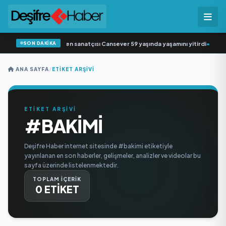
SON DAKİKA
Arabesk müziğin sevilen sanatçısı Cansever 59 yaşında yaşamını yitirdi
•
Svad
ANA SAYFA
/
ETIKET ARŞIVI
ETİKET ARŞİVİ
#BAKIMI
Deşifre Haber internet sitesinde #bakimi etiketiyle
yayınlanan en son haberler, gelişmeler, analizler ve videolar bu
sayfa üzerinde listelenmektedir.
TOPLAM İÇERİK
0 ETİKET