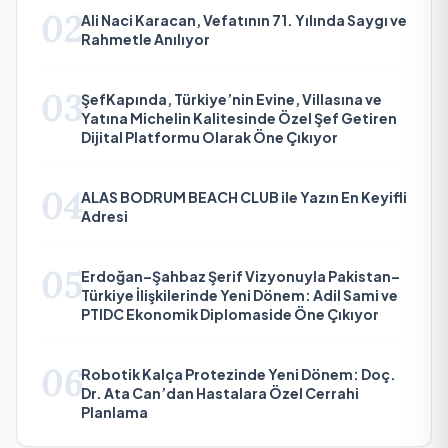
02
Ali Naci Karacan, Vefatının 71. Yılında Saygı ve
Rahmetle Anılıyor
03
ŞefKapında, Türkiye’nin Evine, Villasına ve
Yatına Michelin Kalitesinde Özel Şef Getiren
Dijital Platformu Olarak Öne Çıkıyor
04
ALAS BODRUM BEACH CLUB ile Yazın En Keyifli
Adresi
05
Erdoğan–Şahbaz Şerif Vizyonuyla Pakistan–
Türkiye İlişkilerinde Yeni Dönem: Adil Sami ve
PTIDC Ekonomik Diplomaside Öne Çıkıyor
06
Robotik Kalça Protezinde Yeni Dönem: Doç.
Dr. Ata Can’dan Hastalara Özel Cerrahi
Planlama