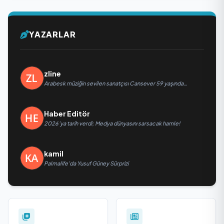
YAZARLAR
zline
Arabesk müziğin sevilen sanatçısı Cansever 59 yaşında
yaşamını yitirdi
Haber Editör
2026’ya tarih verdi; Medya dünyasını sarsacak hamle!
kamil
Palmalife’da Yusuf Güney Sürprizi