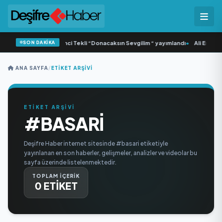
SON DAKİKA
•
Yonca Samlı ‘dan İkinci Tekli “Donacaksın Sevgilim “ yayımlandı
•
Ali Emre Aç
ANA SAYFA
/
ETIKET ARŞIVI
ETİKET ARŞİVİ
#BASARI
Deşifre Haber internet sitesinde #basari etiketiyle
yayınlanan en son haberler, gelişmeler, analizler ve videolar bu
sayfa üzerinde listelenmektedir.
TOPLAM İÇERİK
0 ETİKET