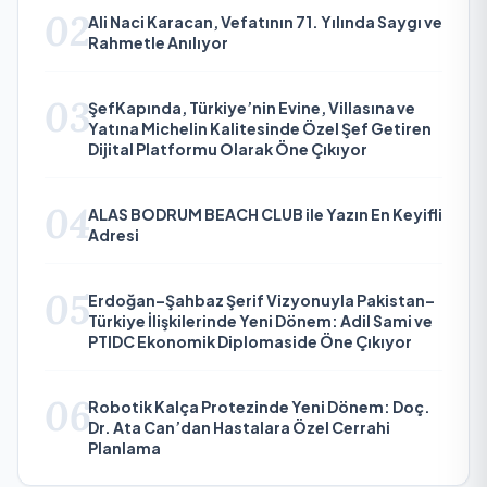
02
Ali Naci Karacan, Vefatının 71. Yılında Saygı ve
Rahmetle Anılıyor
03
ŞefKapında, Türkiye’nin Evine, Villasına ve
Yatına Michelin Kalitesinde Özel Şef Getiren
Dijital Platformu Olarak Öne Çıkıyor
04
ALAS BODRUM BEACH CLUB ile Yazın En Keyifli
Adresi
05
Erdoğan–Şahbaz Şerif Vizyonuyla Pakistan–
Türkiye İlişkilerinde Yeni Dönem: Adil Sami ve
PTIDC Ekonomik Diplomaside Öne Çıkıyor
06
Robotik Kalça Protezinde Yeni Dönem: Doç.
Dr. Ata Can’dan Hastalara Özel Cerrahi
Planlama