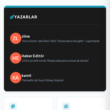
YAZARLAR
zline
Yonca Samlı ‘dan İkinci Tekli “Donacaksın Sevgilim “ yayımlandı
Haber Editör
2026’ya tarih verdi; Medya dünyasını sarsacak hamle!
kamil
Palmalife’da Yusuf Güney Sürprizi