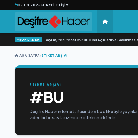
07.08.2026
KÜNYE
İLETIŞIM
SON DAKİKA
•
Açıkgöz Savunma Sanayi AŞ Yeni Yönetim Kurulunu Açıkladı ve Savunma San
ANA SAYFA
/
ETIKET ARŞIVI
ETİKET ARŞİVİ
#BU
Deşifre Haber internet sitesinde #bu etiketiyle yayınlan
videolar bu sayfa üzerinde listelenmektedir.