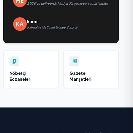
2026’ya tarih verdi; Medya dünyasını sarsacak hamle!
kamil
Palmalife’da Yusuf Güney Sürprizi
Nöbetçi
Gazete
Eczaneler
Manşetleri