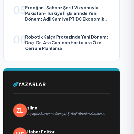
05
Erdoğan–Şahbaz Şerif Vizyonuyla
Pakistan–Türkiye İlişkilerinde Yeni
Dönem: Adil Sami ve PTIDC Ekonomik
Diplomaside Öne Çıkıyor
06
Robotik Kalça Protezinde Yeni Dönem:
Doç. Dr. Ata Can’dan Hastalara Özel
Cerrahi Planlama
YAZARLAR
zline
Açıkgöz Savunma Sanayi AŞ Yeni Yönetim Kurulunu
Açıkladı ve Savunma Sanayinde Küresel Vizyon
Vurgusu
Haber Editör