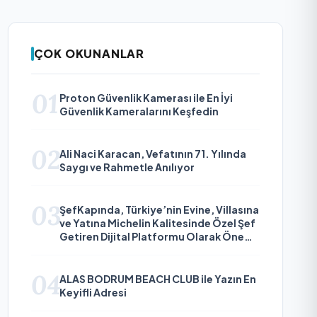
ÇOK OKUNANLAR
01
Proton Güvenlik Kamerası ile En İyi
Güvenlik Kameralarını Keşfedin
02
Ali Naci Karacan, Vefatının 71. Yılında
Saygı ve Rahmetle Anılıyor
03
ŞefKapında, Türkiye’nin Evine, Villasına
ve Yatına Michelin Kalitesinde Özel Şef
Getiren Dijital Platformu Olarak Öne
Çıkıyor
04
ALAS BODRUM BEACH CLUB ile Yazın En
Keyifli Adresi