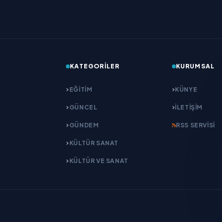
KATEGORILER
KURUMSAL
EĞITIM
KÜNYE
GÜNCEL
İLETIŞIM
GÜNDEM
RSS SERVISI
KÜLTÜR SANAT
KÜLTÜR VE SANAT