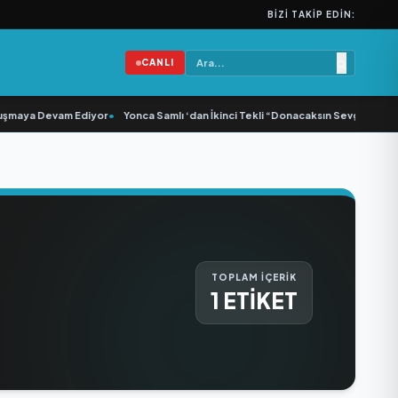
BIZI TAKIP EDIN:
CANLI
şmaya Devam Ediyor
•
Yonca Samlı ‘dan İkinci Tekli “Donacaksın Sevgilim “ yay
TOPLAM İÇERİK
1 ETİKET