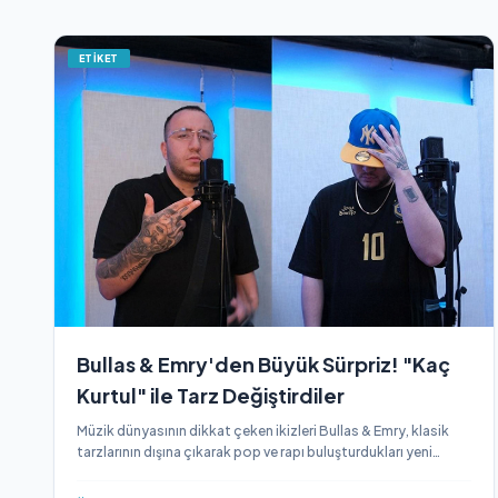
ETİKET
Bullas & Emry'den Büyük Sürpriz! "Kaç
Kurtul" ile Tarz Değiştirdiler
Müzik dünyasının dikkat çeken ikizleri Bullas & Emry, klasik
tarzlarının dışına çıkarak pop ve rapı buluşturdukları yeni
teklileri "Kaç Kurtul" ile dinleyicilerin karşısına çıktı.
Yatırımcılarının yönlendirmesiyle hazırlanan iddialı proje, tüm