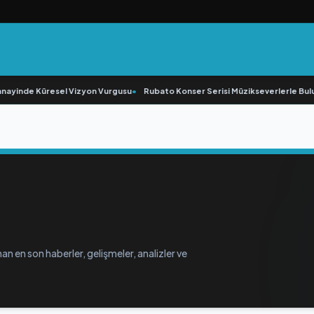
ayinde Küresel Vizyon Vurgusu
•
Rubato Konser Serisi Müzikseverlerle Bulu
an en son haberler, gelişmeler, analizler ve