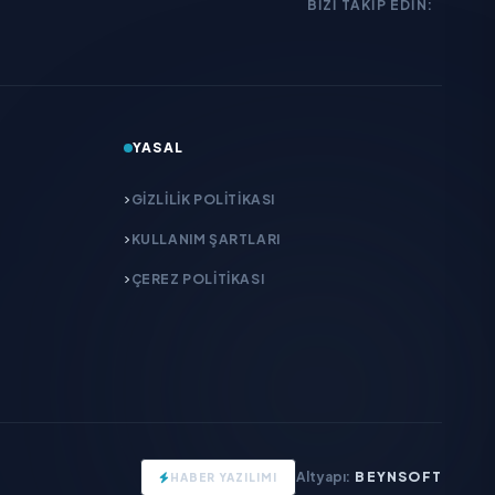
BIZI TAKIP EDIN:
YASAL
GIZLILIK POLITIKASI
KULLANIM ŞARTLARI
ÇEREZ POLITIKASI
Altyapı:
BEYNSOFT
HABER YAZILIMI