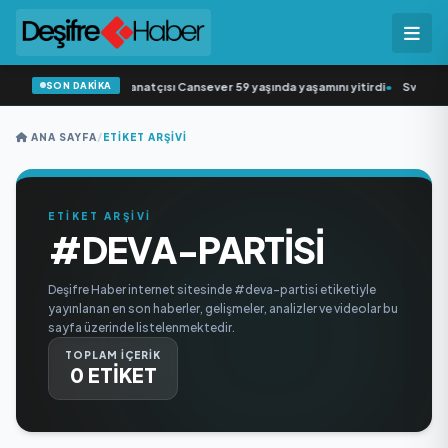
SON DAKİKA
esk müziğin sevilen sanatçısı Cansever 59 yaşında yaşamını yitirdi
•
Svadba Zi
ANA SAYFA
/
ETIKET ARŞIVI
ETİKET ARŞİVİ
#DEVA-PARTISI
Deşifre Haber internet sitesinde #deva-partisi etiketiyle
yayınlanan en son haberler, gelişmeler, analizler ve videolar bu
sayfa üzerinde listelenmektedir.
TOPLAM İÇERİK
0 ETİKET