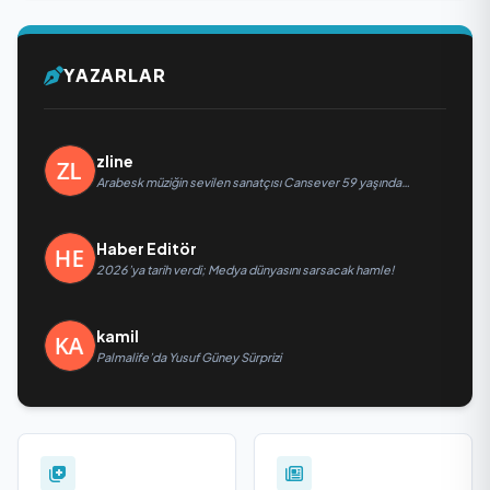
YAZARLAR
zline
Arabesk müziğin sevilen sanatçısı Cansever 59 yaşında
yaşamını yitirdi
Haber Editör
2026’ya tarih verdi; Medya dünyasını sarsacak hamle!
kamil
Palmalife’da Yusuf Güney Sürprizi