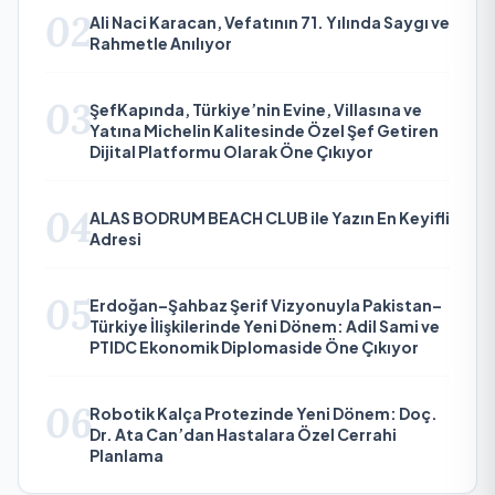
02
Ali Naci Karacan, Vefatının 71. Yılında Saygı ve
Rahmetle Anılıyor
03
ŞefKapında, Türkiye’nin Evine, Villasına ve
Yatına Michelin Kalitesinde Özel Şef Getiren
Dijital Platformu Olarak Öne Çıkıyor
04
ALAS BODRUM BEACH CLUB ile Yazın En Keyifli
Adresi
05
Erdoğan–Şahbaz Şerif Vizyonuyla Pakistan–
Türkiye İlişkilerinde Yeni Dönem: Adil Sami ve
PTIDC Ekonomik Diplomaside Öne Çıkıyor
06
Robotik Kalça Protezinde Yeni Dönem: Doç.
Dr. Ata Can’dan Hastalara Özel Cerrahi
Planlama