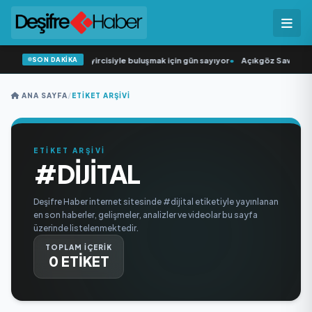
SON DAKİKA
“Düğün Şarkıcısı” seyircisiyle buluşmak için gün sayıyor
•
Açıkgöz Savunma S
ANA SAYFA
/
ETIKET ARŞIVI
ETİKET ARŞİVİ
#DIJITAL
Deşifre Haber internet sitesinde #dijital etiketiyle yayınlanan
en son haberler, gelişmeler, analizler ve videolar bu sayfa
üzerinde listelenmektedir.
TOPLAM İÇERİK
0 ETİKET