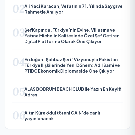
02
Ali Naci Karacan, Vefatının 71. Yılında Saygı ve
Rahmetle Anılıyor
03
ŞefKapında, Türkiye’nin Evine, Villasına ve
Yatına Michelin Kalitesinde Özel Şef Getiren
Dijital Platformu Olarak Öne Çıkıyor
04
Erdoğan–Şahbaz Şerif Vizyonuyla Pakistan–
Türkiye İlişkilerinde Yeni Dönem: Adil Sami ve
PTIDC Ekonomik Diplomaside Öne Çıkıyor
05
ALAS BODRUM BEACH CLUB ile Yazın En Keyifli
Adresi
06
Altın Küre ödül töreni GAİN’de canlı
yayınlanacak