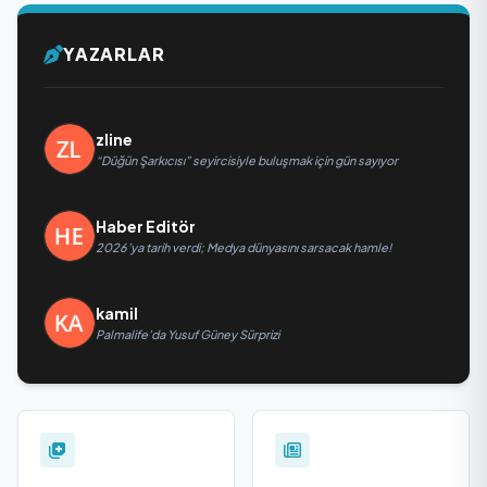
YAZARLAR
zline
“Düğün Şarkıcısı” seyircisiyle buluşmak için gün sayıyor
Haber Editör
2026’ya tarih verdi; Medya dünyasını sarsacak hamle!
kamil
Palmalife’da Yusuf Güney Sürprizi