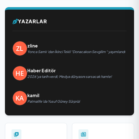
YAZARLAR
zline
Yonca Samlı ‘dan İkinci Tekli “Donacaksın Sevgilim “ yayımlandı
Haber Editör
2026’ya tarih verdi; Medya dünyasını sarsacak hamle!
kamil
Palmalife’da Yusuf Güney Sürprizi