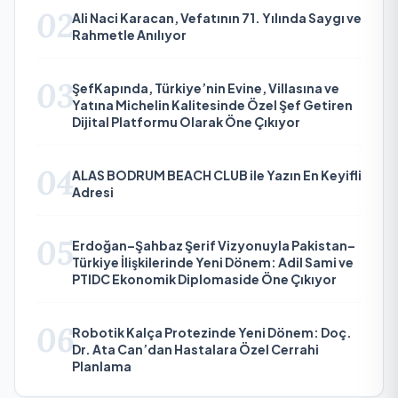
02
Ali Naci Karacan, Vefatının 71. Yılında Saygı ve
Rahmetle Anılıyor
03
ŞefKapında, Türkiye’nin Evine, Villasına ve
Yatına Michelin Kalitesinde Özel Şef Getiren
Dijital Platformu Olarak Öne Çıkıyor
04
ALAS BODRUM BEACH CLUB ile Yazın En Keyifli
Adresi
05
Erdoğan–Şahbaz Şerif Vizyonuyla Pakistan–
Türkiye İlişkilerinde Yeni Dönem: Adil Sami ve
PTIDC Ekonomik Diplomaside Öne Çıkıyor
06
Robotik Kalça Protezinde Yeni Dönem: Doç.
Dr. Ata Can’dan Hastalara Özel Cerrahi
Planlama