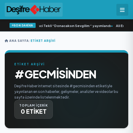
SON DAKİKA
Yonca Samlı ‘dan İkinci Tekli “Donacaksın Sevgilim “ yayımlandı
•
Ali Emre Aç
ANA SAYFA
/
ETIKET ARŞIVI
ETİKET ARŞİVİ
#GECMISINDEN
Deşifre Haber internet sitesinde #gecmisinden etiketiyle
yayınlanan en son haberler, gelişmeler, analizler ve videolar bu
sayfa üzerinde listelenmektedir.
TOPLAM İÇERİK
0 ETİKET