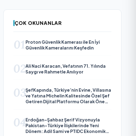
ÇOK OKUNANLAR
01
Proton Güvenlik Kamerası ile En İyi
Güvenlik Kameralarını Keşfedin
02
Ali Naci Karacan, Vefatının 71. Yılında
Saygı ve Rahmetle Anılıyor
03
ŞefKapında, Türkiye’nin Evine, Villasına
ve Yatına Michelin Kalitesinde Özel Şef
Getiren Dijital Platformu Olarak Öne
Çıkıyor
04
Erdoğan–Şahbaz Şerif Vizyonuyla
Pakistan–Türkiye İlişkilerinde Yeni
Dönem: Adil Sami ve PTIDC Ekonomik