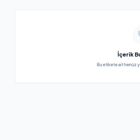
İçerik 
Bu etikete ait henüz y