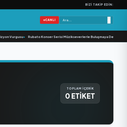
BIZI TAKIP EDIN:
CANLI
zyon Vurgusu
•
Rubato Konser Serisi Müzikseverlerle Buluşmaya Devam Ediyo
TOPLAM İÇERİK
0 ETİKET