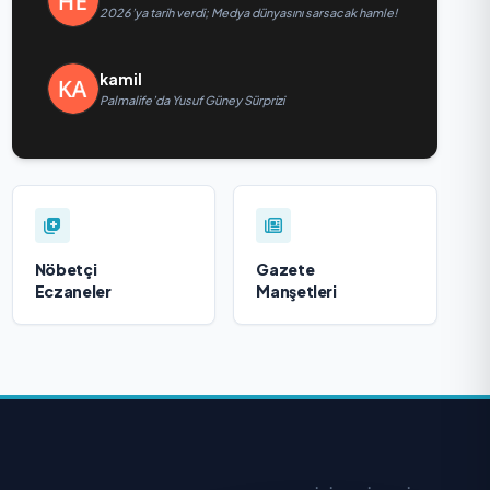
2026’ya tarih verdi; Medya dünyasını sarsacak hamle!
kamil
Palmalife’da Yusuf Güney Sürprizi
Nöbetçi
Gazete
Eczaneler
Manşetleri