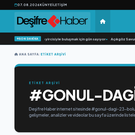
07.08.2026
KÜNYE
İLETIŞIM
SON DAKİKA
•
“Düğün Şarkıcısı” seyircisiyle buluşmak için gün sayıyor
•
Açıkgöz Savunma
ANA SAYFA
/
ETIKET ARŞIVI
ETİKET ARŞİVİ
#GONUL-DAG
Deşifre Haber internet sitesinde #gonul-dagi-23-bolum
gelişmeler, analizler ve videolar bu sayfa üzerinde list