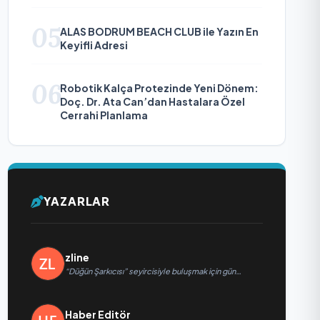
Diplomaside Öne Çıkıyor
05
ALAS BODRUM BEACH CLUB ile Yazın En
Keyifli Adresi
06
Robotik Kalça Protezinde Yeni Dönem:
Doç. Dr. Ata Can’dan Hastalara Özel
Cerrahi Planlama
YAZARLAR
zline
“Düğün Şarkıcısı” seyircisiyle buluşmak için gün
sayıyor
Haber Editör