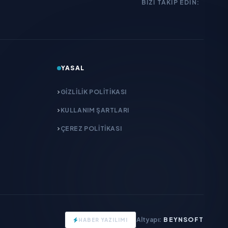
BIZI TAKIP EDIN:
YASAL
GIZLILIK POLITIKASI
KULLANIM ŞARTLARI
ÇEREZ POLITIKASI
Altyapı:
BEYNSOFT
HABER YAZILIMI