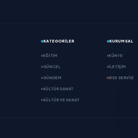
KATEGORILER
KURUMSAL
EĞITIM
KÜNYE
GÜNCEL
İLETIŞIM
GÜNDEM
RSS SERVISI
KÜLTÜR SANAT
KÜLTÜR VE SANAT