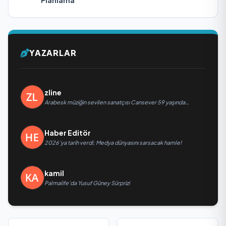
Planlama
YAZARLAR
zline
Arabesk müziğin sevilen sanatçısı Cansever 59 yaşında
yaşamını yitirdi
Haber Editör
2026’ya tarih verdi; Medya dünyasını sarsacak hamle!
kamil
Palmalife’da Yusuf Güney Sürprizi