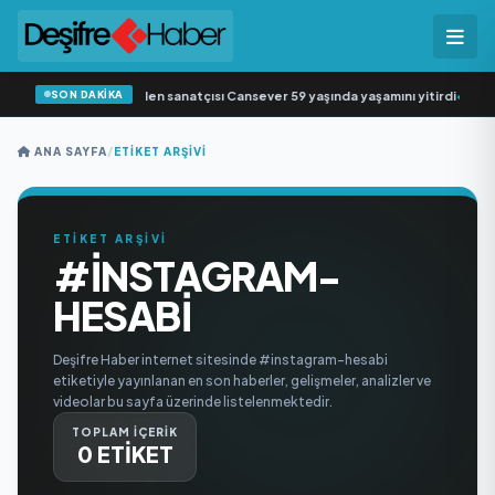
SON DAKİKA
Arabesk müziğin sevilen sanatçısı Cansever 59 yaşında yaşamını yitirdi
•
Svad
ANA SAYFA
/
ETIKET ARŞIVI
ETİKET ARŞİVİ
#INSTAGRAM-
HESABI
Deşifre Haber internet sitesinde #instagram-hesabi
etiketiyle yayınlanan en son haberler, gelişmeler, analizler ve
videolar bu sayfa üzerinde listelenmektedir.
TOPLAM İÇERİK
0 ETİKET