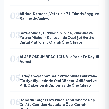
02
Ali Naci Karacan, Vefatının 71. Yılında Saygı ve
Rahmetle Anılıyor
03
ŞefKapında, Türkiye’nin Evine, Villasına ve
Yatına Michelin Kalitesinde Özel Şef Getiren
Dijital Platformu Olarak Öne Çıkıyor
04
ALAS BODRUM BEACH CLUB ile Yazın En Keyifli
Adresi
05
Erdoğan–Şahbaz Şerif Vizyonuyla Pakistan–
Türkiye İlişkilerinde Yeni Dönem: Adil Sami ve
PTIDC Ekonomik Diplomaside Öne Çıkıyor
06
Robotik Kalça Protezinde Yeni Dönem: Doç.
Dr. Ata Can’dan Hastalara Özel Cerrahi