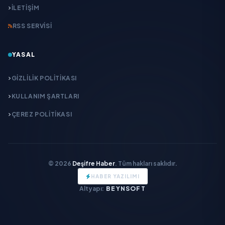
İLETIŞIM
RSS SERVISI
YASAL
GIZLILIK POLITIKASI
KULLANIM ŞARTLARI
ÇEREZ POLITIKASI
© 2026
Deşifre Haber
. Tüm hakları saklıdır.
HABER YAZILIMI
Altyapı:
BEYNSOFT